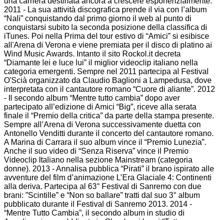
una carriera destinata ancora a crescere esponenzialmente:
2
011 - La sua attività discografica prende il via con l’album
“Nali” conquistando dal primo giorno il web al punto di
conquistarsi subito la seconda posizione della classifica di
iTunes. Poi nella Prima del tour estivo di “Amici” si esibisce
all'Arena di Verona e viene premiata per il disco di platino ai
Wind Music Awards. Intanto il sito Rockol.it decreta
“Diamante lei e luce lui” il miglior videoclip italiano nella
categoria emergenti. Sempre nel 2011 partecipa al Festival
O'Scià organizzato da Claudio Baglioni a Lampedusa, dove
interpretata con il cantautore romano “Cuore di aliante”.
2012
- Il secondo album “Mentre tutto cambia” dopo aver
partecipato all’edizione di Amici “Big”, riceve alla serata
finale il “Premio della critica” da parte della stampa presente.
Sempre all’Arena di Verona successivamente duetta con
Antonello Venditti durante il concerto del cantautore romano.
A Marina di Carrara il suo album vince il “Premio Lunezia”.
Anche il suo video di “Senza Riserva” vince il Premio
Videoclip Italiano nella sezione Mainstream (categoria
donne).
2013 - Annalisa pubblica “Pirati” il brano ispirato alle
avventure del film d’animazione L’Era Glaciale 4: Continenti
alla deriva. Partecipa al 63° Festival di Sanremo con due
brani: ”Scintille” e “Non so ballare” tratti dal suo 3° album
pubblicato durante il Festival di Sanremo 2013.
2014 -
“Mentre Tutto Cambia”, il secondo album in studio di