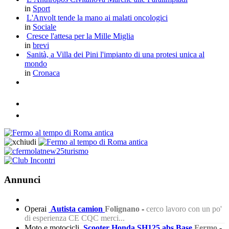
in
Sport
L'Anvolt tende la mano ai malati oncologici
in
Sociale
Cresce l'attesa per la Mille Miglia
in
brevi
Sanità, a Villa dei Pini l'impianto di una protesi unica al
mondo
in
Cronaca
Annunci
Operai
Autista camion
Folignano
-
cerco lavoro con un po'
di esperienza CE CQC merci...
Moto e motocicli
Scooter Honda SH125 abs Base
Fermo
-