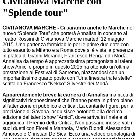
Civitanova Marche con
"Splende tour"
CIVITANOVA MARCHE - Ci saranno anche le Marche
nel
nuovo “Splende Tour” che porterà Annalisa in concerto al
Teatro Rossini di Civitanova Marche martedì 12 maggio
2015. Una partenza formidabile per le prime due date con
tutto esaurito a Milano e a Roma dove si è vista la presenza
in platea di Gianni Morandi, Francesco Renga ed i Modà.
Annalisa da tempo è apprezzatissima protagonista al talent
show Amici e proprio in questo 2015 ha ottenuto un’ottima
prestazione al Festival di Sanremo, piazzandosi con un
importantissimo quarto posto con "Una finestra tra le stelle"
scritta da Francesco "Kekko" Silvestre dei Modà.
Apparentemente breve la carriera di Annalisa
ma ricca di
significativi riconoscimenti che l'hanno posta in primo piano
all'attenzione di pubblico e critica . La cantante ligure, per la
precisione di Savona, acquisisce notorietà alla decima
edizione del talent show “Amici”, dove arriva in finale e si
aggiudica il Premio della Critica. Non passano inosservati i
suoi duetti con Fiorella Mannoia, Mario Biondi, Alessandra
Amoroso e Christian De Sica. Ecco una veloce cronologia di