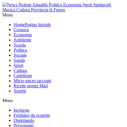
Menu
Home
Pagina Iniziale
Cronaca
Economia
Ambiente
Scuola
Politica
Sociale
Sanità
Sport
Cultura
Cartellone
Micro micro racconti
Ricette nonna Marì
Sonetti
Menu
Inchieste
Fermano da scoprire
Dialettando
Personaggi