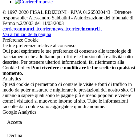
© 1997-2020 FISAL EDIZIONI - P.IVA 01265030443 - Direttore
responsabile: Alessandro Sabbatini - Autorizzazione del tribunale di
Fermo n.2/2003 del 11/03/2003
corriere
annunci
.it
corriere
news
.it
corriere
incontri
.it
Vai all'inizio della pagina
Preferenze Cookie
Le tue preferenze relative al consenso
Qui puoi esprimere le tue preferenze di consenso alle tecnologie di
tracciamento che adottiamo per offrire le funzionalità e attività sotto
descritte. Per ottenere ulteriori informazioni, fai riferimento alla
Cookie Policy.
Puoi rivedere e modificare le tue scelte in qualsiasi
momento.
Analytics
Questi cookie ci permettono di contare le visite e fonti di traffico in
modo da poter misurare e migliorare le prestazioni del nostro sito. Ci
aiutano a sapere quali sono le pagine più e meno popolari e vedere
come i visitatori si muovono intorno al sito. Tutte le informazioni
raccolte dai cookie sono aggregate e quindi anonime.
Google Analytics
Accetta
Declina