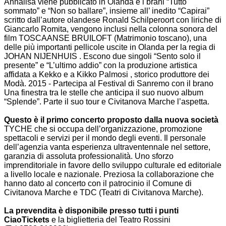
Annalisa viene pubblicato in Olanda e i brani “Tutto
sommato” e “Non so ballare”, insieme all’ inedito “Capirai”
scritto dall’autore olandese Ronald Schilperoort con liriche di
Giancarlo Romita, vengono inclusi nella colonna sonora del
film TOSCAANSE BRUILOFT (Matrimonio toscano), una
delle più importanti pellicole uscite in Olanda per la regia di
JOHAN NIJENHUIS . Escono due singoli “Sento solo il
presente” e “L’ultimo addio” con la produzione artistica
affidata a Kekko e a Kikko Palmosi , storico produttore dei
Modà.
2015 - Partecipa al Festival di Sanremo con il brano
Una finestra tra le stelle che anticipa il suo nuovo album
“Splende”. Parte il suo tour e Civitanova Marche l’aspetta.
Questo è il primo concerto proposto dalla nuova società
TYCHE che si occupa dell’organizzazione, promozione
spettacoli e servizi per il mondo degli eventi. Il personale
dell’agenzia vanta esperienza ultraventennale nel settore,
garanzia di assoluta professionalità. Uno sforzo
imprenditoriale in favore dello sviluppo culturale ed editoriale
a livello locale e nazionale. Preziosa la collaborazione che
hanno dato al concerto con il patrocinio il Comune di
Civitanova Marche e TDC (Teatri di Civitanova Marche).
La prevendita è disponibile presso tutti i punti
CiaoTickets
e la biglietteria del Teatro Rossini