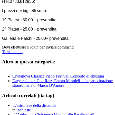
(Tel.0733.812936)
I prezzi dei biglietti sono:
1^ Platea - 30.00 + prevendita
2^ Platea - 25,00 + prevendita
Galleria e Palchi - 20,00+ prevendita
Devi effettuare il login per inviare commenti
Torna in alto
Altro in questa categoria:
Civitanova Classica Piano Festival. Concerto di chiusura
Dago red tour. Con Raiz, Fausto Mesolella e la partecipazione
straordinaria di Marco D'Amore
Articoli correlati (da tag)
L'astronave della discordia
in
Inchieste
L’Anthropos Civitanova Marche alle Paralimpiadi