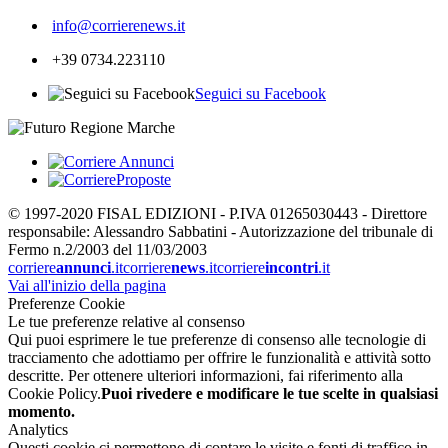
info@corrierenews.it
+39 0734.223110
Seguici su Facebook
© 1997-2020 FISAL EDIZIONI - P.IVA 01265030443 - Direttore
responsabile: Alessandro Sabbatini - Autorizzazione del tribunale di
Fermo n.2/2003 del 11/03/2003
corriere
annunci
.it
corriere
news
.it
corriere
incontri
.it
Vai all'inizio della pagina
Preferenze Cookie
Le tue preferenze relative al consenso
Qui puoi esprimere le tue preferenze di consenso alle tecnologie di
tracciamento che adottiamo per offrire le funzionalità e attività sotto
descritte. Per ottenere ulteriori informazioni, fai riferimento alla
Cookie Policy.
Puoi rivedere e modificare le tue scelte in qualsiasi
momento.
Analytics
Questi cookie ci permettono di contare le visite e fonti di traffico in