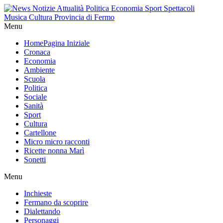
Menu
Home
Pagina Iniziale
Cronaca
Economia
Ambiente
Scuola
Politica
Sociale
Sanità
Sport
Cultura
Cartellone
Micro micro racconti
Ricette nonna Marì
Sonetti
Menu
Inchieste
Fermano da scoprire
Dialettando
Personaggi