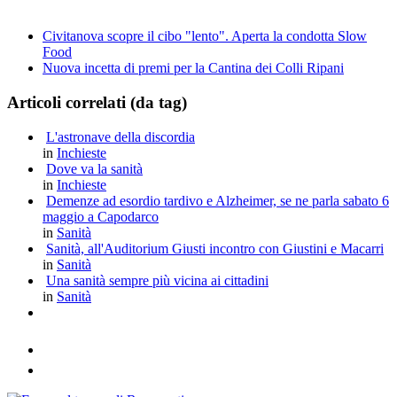
Civitanova scopre il cibo "lento". Aperta la condotta Slow
Food
Nuova incetta di premi per la Cantina dei Colli Ripani
Articoli correlati (da tag)
L'astronave della discordia
in
Inchieste
Dove va la sanità
in
Inchieste
Demenze ad esordio tardivo e Alzheimer, se ne parla sabato 6
maggio a Capodarco
in
Sanità
Sanità, all'Auditorium Giusti incontro con Giustini e Macarri
in
Sanità
Una sanità sempre più vicina ai cittadini
in
Sanità