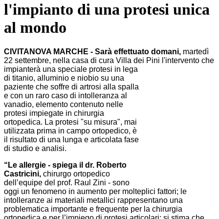
l'impianto di una protesi unica
al mondo
CIVITANOVA MARCHE - Sarà effettuato domani,
martedì
22 settembre, nella casa di cura Villa dei Pini l'intervento
che
impianterà una speciale protesi in lega
di titanio, alluminio e niobio su una
paziente
che soffre di artrosi alla spalla
e con un raro caso
di intolleranza al
vanadio, elemento contenuto nelle
protesi impiegate in chirurgia
ortopedica. La protesi "su misura", mai
utilizzata prima in campo ortopedico, è
il risultato di una lunga e articolata fase
di studio e analisi.
“Le allergie - spiega il dr. Roberto
Castricini,
chirurgo ortopedico
dell’equipe del prof. Raul Zini - sono
oggi un fenomeno in aumento per molteplici fattori; le
intolleranze ai materiali metallici rappresentano una
problematica importante e frequente per la chirurgia
ortopedica e per l’impiego di protesi articolari: si stima che