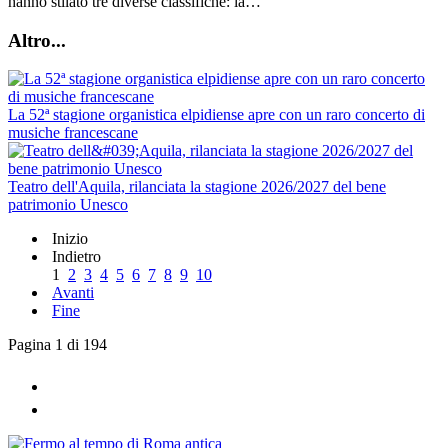
hanno stilato tre diverse classifiche: la…
Altro...
La 52ª stagione organistica elpidiense apre con un raro concerto di
musiche francescane
Teatro dell'Aquila, rilanciata la stagione 2026/2027 del bene
patrimonio Unesco
Inizio
Indietro
1
2
3
4
5
6
7
8
9
10
Avanti
Fine
Pagina 1 di 194