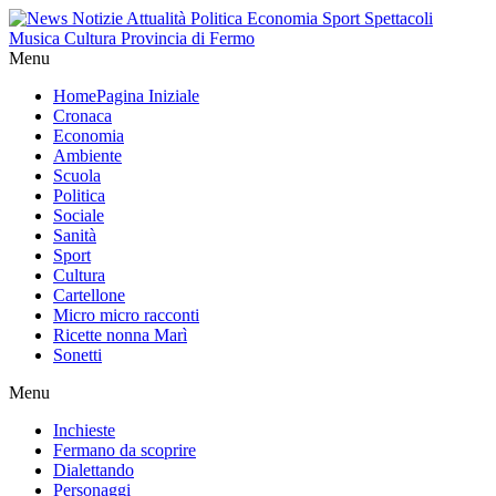
Menu
Home
Pagina Iniziale
Cronaca
Economia
Ambiente
Scuola
Politica
Sociale
Sanità
Sport
Cultura
Cartellone
Micro micro racconti
Ricette nonna Marì
Sonetti
Menu
Inchieste
Fermano da scoprire
Dialettando
Personaggi