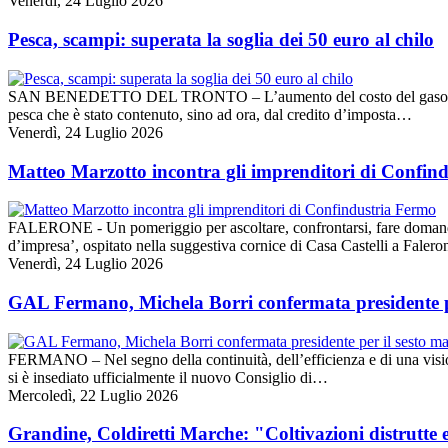
Venerdì, 24 Luglio 2026
Pesca, scampi: superata la soglia dei 50 euro al chilo
SAN BENEDETTO DEL TRONTO – L’aumento del costo del gasolio preocc
pesca che è stato contenuto, sino ad ora, dal credito d’imposta…
Venerdì, 24 Luglio 2026
Matteo Marzotto incontra gli imprenditori di Confin
FALERONE - Un pomeriggio per ascoltare, confrontarsi, fare domande 
d’impresa’, ospitato nella suggestiva cornice di Casa Castelli a Fal
Venerdì, 24 Luglio 2026
GAL Fermano, Michela Borri confermata presidente p
FERMANO – Nel segno della continuità, dell’efficienza e di una vision
si è insediato ufficialmente il nuovo Consiglio di…
Mercoledì, 22 Luglio 2026
Grandine, Coldiretti Marche: "Coltivazioni distrutte 