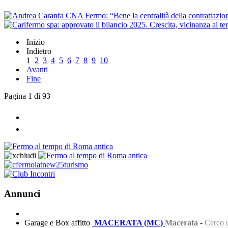
CNA Fermo: “Bene la centralità della contrattazion
Inizio
Indietro
1
2
3
4
5
6
7
8
9
10
Avanti
Fine
Pagina 1 di 93
Annunci
Garage e Box affitto
MACERATA (MC)
Macerata
-
Cerco u