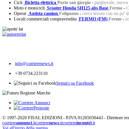
Cicli
Bicletta elettrica
Porto san giorgio
-
pieghevole, nuova s
Moto e motocicli
Scooter Honda SH125 abs Base
Fermo
-
C
Operai
Autista camion
Folignano
-
cerco lavoro con un po' 
Locali commerciali compravendita
FERMO (FM)
Fermo
-
zo
348
info@corrierenews.it
+39 0734.223110
Seguici su Facebook
© 1997-2020 FISAL EDIZIONI - P.IVA 01265030443 - Direttore respon
corriere
annunci
.it
corriere
news
.it
corriere
incontri
.it
Vai all'inizio della pagina