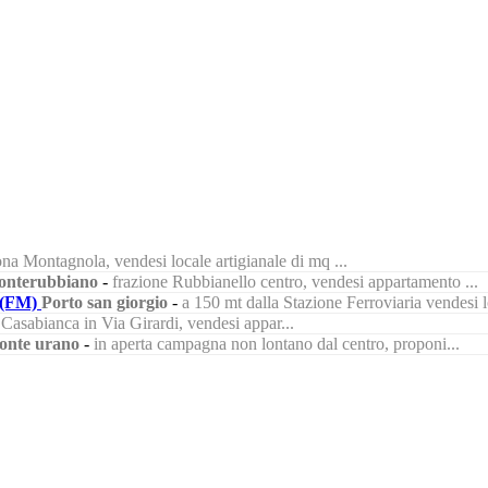
na Montagnola, vendesi locale artigianale di mq ...
nterubbiano
-
frazione Rubbianello centro, vendesi appartamento ...
(FM)
Porto san giorgio
-
a 150 mt dalla Stazione Ferroviaria vendesi lo
à Casabianca in Via Girardi, vendesi appar...
onte urano
-
in aperta campagna non lontano dal centro, proponi...