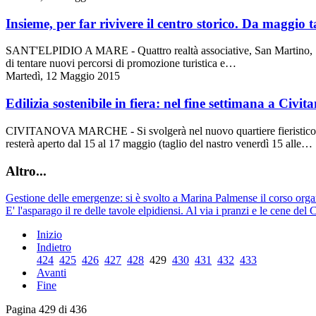
Insieme, per far rivivere il centro storico. Da maggio t
SANT'ELPIDIO A MARE - Quattro realtà associative, San Martino, Sant
di tentare nuovi percorsi di promozione turistica e…
Martedì, 12 Maggio 2015
Edilizia sostenibile in fiera: nel fine settimana a Civ
CIVITANOVA MARCHE - Si svolgerà nel nuovo quartiere fieristico di Civ
resterà aperto dal 15 al 17 maggio (taglio del nastro venerdì 15 alle…
Altro...
Gestione delle emergenze: si è svolto a Marina Palmense il corso orga
E' l'asparago il re delle tavole elpidiensi. Al via i pranzi e le cene del 
Inizio
Indietro
424
425
426
427
428
429
430
431
432
433
Avanti
Fine
Pagina 429 di 436