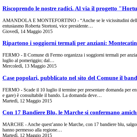
Riscoprendo le nostre radici. Al via il progetto "Hortu
AMANDOLA E MONTEFORTINO - “Anche se le vicissitudini della vita ci h
entusiasmo Roberta Stortoni, vice presidente…
Giovedì, 14 Maggio 2015
Ripartono i soggiorni termali per anziani: Montecatin
FERMO - Il Comune di Fermo organizza i soggiorni termali per anziani.
luglio al pomeriggio; dal…
Mercoledì, 13 Maggio 2015
Case popolari, pubblicato nel sito del Comune il ban
FERMO - Scade il 10 luglio il termine per presentare domanda per entr
e gare) è consultabile il bando. La domanda deve…
Martedì, 12 Maggio 2015
Con 17 Bandiere Blu, le Marche si confermano amich
MARCHE - Anche quest’anno le Marche, con 17 bandiere blu, salgono sul
hanno permesso alla regione…
Martedì, 12 Maggio 2015