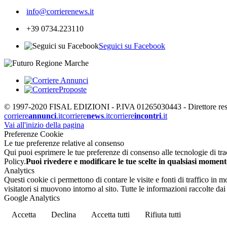
info@corrierenews.it
+39 0734.223110
Seguici su Facebook
© 1997-2020 FISAL EDIZIONI - P.IVA 01265030443 - Direttore respon
corriere
annunci
.it
corriere
news
.it
corriere
incontri
.it
Vai all'inizio della pagina
Preferenze Cookie
Le tue preferenze relative al consenso
Qui puoi esprimere le tue preferenze di consenso alle tecnologie di tracc
Policy.
Puoi rivedere e modificare le tue scelte in qualsiasi moment
Analytics
Questi cookie ci permettono di contare le visite e fonti di traffico in
visitatori si muovono intorno al sito. Tutte le informazioni raccolte d
Google Analytics
Accetta
Declina
Accetta tutti
Rifiuta tutti