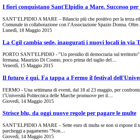
I fiori conquistano Sant'Elpidio a Mare. Successo per l
SANT’ELPIDIO A MARE – Bilancio più che positivo per la terza edizion
Comunale in collaborazione con l’Associazione Spazio Donna. Oltr
Lunedì, 18 Maggio 2015
La Cgil cambia sede, inaugurati i nuovi locali in via
PORTO SANT'ELPIDIO - "Un presidio di democrazia sul territorio" e "un
fermana, Maurizio Di Cosmo, poco prima del taglio del…
Venerdì, 15 Maggio 2015
Il futuro è qui. Fa tappa a Fermo il festival dell'Univ
FERMO - Una settimana di eventi, dal 18 al 23 maggio, per confrontarsi
l’Università Politecnica delle Marche promuove per il…
Giovedì, 14 Maggio 2015
Strisce blu, da oggi nuove regole per pagare le multe
SANT’ELPIDIO A MARE – Sette euro di multa se non si espone il tallonci
parcheggi a pagamento “Non…
Giovedì, 14 Maggio 2015