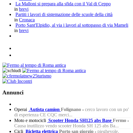
La Malloni si prepara alla sfida con il Val di Ceppo
in
brevi
Partiti i lavori di sistemazione delle scuole della città
in
Cronaca
Porto Sant'Elpidio, al via i lavori al sottopasso di via Mameli
in
brevi
Annunci
Operai
Autista camion
Folignano
-
cerco lavoro con un po'
di esperienza CE CQC merci...
Moto e motocicli
Scooter Honda SH125 abs Base
Fermo
-
Causa inutilizzo vendo scooter Honda SH 125 abs Ba...
Cicli
Bicletta elettrica
Porto san giorgio
-
pieghevole,