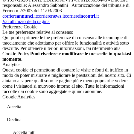
responsabile: Alessandro Sabbatini - Autorizzazione del tribunale di
Fermo n.2/2003 del 11/03/2003
corriere
annunci
.it
corriere
news
.it
corriere
incontri
.it
Vai all'inizio della pagina
Preferenze Cookie
Le tue preferenze relative al consenso
Qui puoi esprimere le tue preferenze di consenso alle tecnologie di
tracciamento che adottiamo per offrire le funzionalità e attività sotto
descritte. Per ottenere ulteriori informazioni, fai riferimento alla
Cookie Policy.
Puoi rivedere e modificare le tue scelte in qualsiasi
momento.
Analytics
Questi cookie ci permettono di contare le visite e fonti di traffico in
modo da poter misurare e migliorare le prestazioni del nostro sito. Ci
aiutano a sapere quali sono le pagine più e meno popolari e vedere
come i visitatori si muovono intorno al sito. Tutte le informazioni
raccolte dai cookie sono aggregate e quindi anonime.
Google Analytics
Accetta
Declina
Accetta tutti