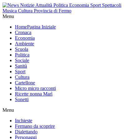
Menu
Home
Pagina Iniziale
Cronaca
Economia
Ambiente
Scuola
Politica
Sociale
Sanità
Sport
Cultura
Cartellone
Micro micro racconti
Ricette nonna Marì
Sonetti
Menu
Inchieste
Fermano da scoprire
Dialettando
Personaggi