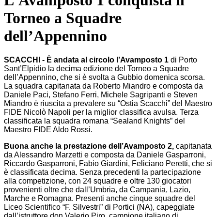
L'Avamposto 1 conquista il
Torneo a Squadre
dell’Appennino
SCACCHI - È andata al circolo l’Avamposto 1
di Porto
Sant’Elpidio la decima edizione del Torneo a Squadre
dell’Appennino, che si è svolta a Gubbio domenica scorsa.
La squadra capitanata da Roberto Mi
andro
e composta da
Daniele Paci, Stefano Ferri, Michele
Sagripanti
e
Steven
Miandro è riuscita a prevalere su “Ostia Scacchi” del Maestro
FIDE Nicolò Napoli per la miglior classifica avulsa. Terza
classificata la squadra romana “Sealand Knights” del
Maestro FIDE Aldo Rossi.
Buona anche la prestazione dell’Avamposto 2,
capitanata
da Alessandro Marzetti e composta da Daniele Gasparroni,
Riccardo Gasparroni, Fabio Giardini, Feliciano Peretti, che si
è classificata decima. Senza precedenti la partecipazione
alla competizione, con 24 squadre e oltre 130 giocatori
provenienti oltre che dall’Umbria, da Campania, Lazio,
Marche e Romagna. Presenti anche cinque squadre del
Liceo Scientifico “F. Silvestri” di Portici (NA), capeggiate
dall’istruttore don Valerio Piro, campione italiano di