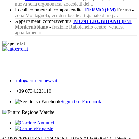
nuova sella ergonomica, zoccoletti dei...
Locali commerciali compravendita
FERMO (FM)
Fermo
-
zona Montagnola, vendesi locale artigianale di mq ...
Appartamenti compravendita
MONTERUBBIANO (FM)
Monterubbiano
-
frazione Rubbianello centro, vendesi
appartamento ...
833
info@corrierenews.it
+39 0734.223110
Seguici su Facebook
© 1997-2020 FISAL EDIZIONI - P.IVA 01265030443 - Direttore