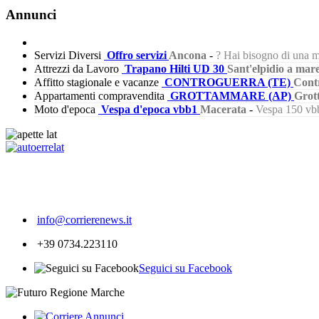
Annunci
Servizi Diversi
Offro servizi
Ancona
-
? Hai bisogno di una m
Attrezzi da Lavoro
Trapano Hilti UD 30
Sant'elpidio a mar
Affitto stagionale e vacanze
CONTROGUERRA (TE)
Cont
Appartamenti compravendita
GROTTAMMARE (AP)
Grot
Moto d'epoca
Vespa d'epoca vbb1
Macerata
-
Vespa 150 vbb
244
info@corrierenews.it
+39 0734.223110
Seguici su Facebook