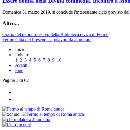
Essere donna nella Divina commedia. Incontro a Mo
Domenica 31 marzo 2019, si conclude l'interessante ciclo previsto d
Altro...
Orario del periodo festivo della Biblioteca civica di Fermo
Fermo Città del Presepe, capolavori da ammirare
Inizio
Indietro
1
2
3
4
5
6
7
8
9
10
Avanti
Fine
Pagina 1 di 62