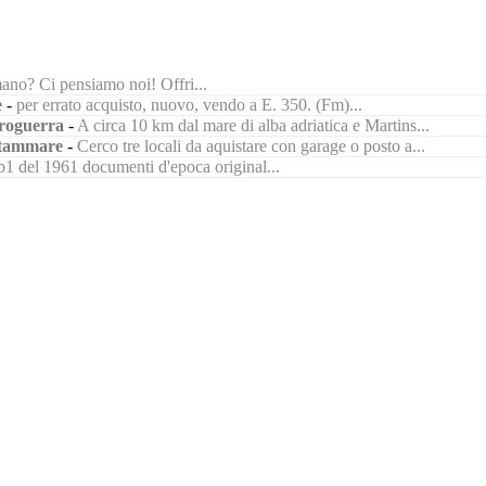
ano? Ci pensiamo noi! Offri...
e
-
per errato acquisto, nuovo, vendo a E. 350. (Fm)...
roguerra
-
A circa 10 km dal mare di alba adriatica e Martins...
tammare
-
Cerco tre locali da aquistare con garage o posto a...
1 del 1961 documenti d'epoca original...