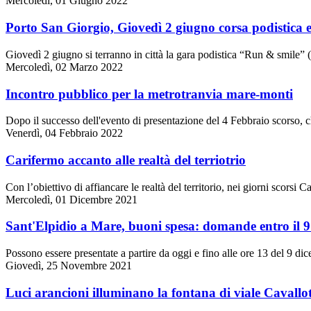
Mercoledì, 01 Giugno 2022
Porto San Giorgio, Giovedì 2 giugno corsa podistica e 
Giovedì 2 giugno si terranno in città la gara podistica “Run & smile” 
Mercoledì, 02 Marzo 2022
Incontro pubblico per la metrotranvia mare-monti
Dopo il successo dell'evento di presentazione del 4 Febbraio scorso, c
Venerdì, 04 Febbraio 2022
Carifermo accanto alle realtà del terriotrio
Con l’obiettivo di affiancare le realtà del territorio, nei giorni scors
Mercoledì, 01 Dicembre 2021
Sant'Elpidio a Mare, buoni spesa: domande entro il 
Possono essere presentate a partire da oggi e fino alle ore 13 del 9 
Giovedì, 25 Novembre 2021
Luci arancioni illuminano la fontana di viale Cavallot