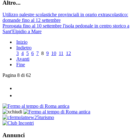
Altro...
Utilizzo palestre scolastiche provinciali in orario extrascolastico:
domande fino al 12 settembre
Prorogata fino al 10 settembre l'isola pedonale in centro storico a
Sant'Elpidio a Mare
Inizio
Indietro
3
4
5
6
7
8
9
10
11
12
Avanti
Fine
Pagina 8 di 62
Annunci