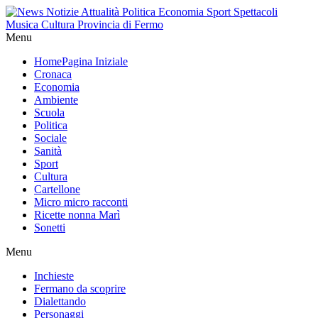
Menu
Home
Pagina Iniziale
Cronaca
Economia
Ambiente
Scuola
Politica
Sociale
Sanità
Sport
Cultura
Cartellone
Micro micro racconti
Ricette nonna Marì
Sonetti
Menu
Inchieste
Fermano da scoprire
Dialettando
Personaggi