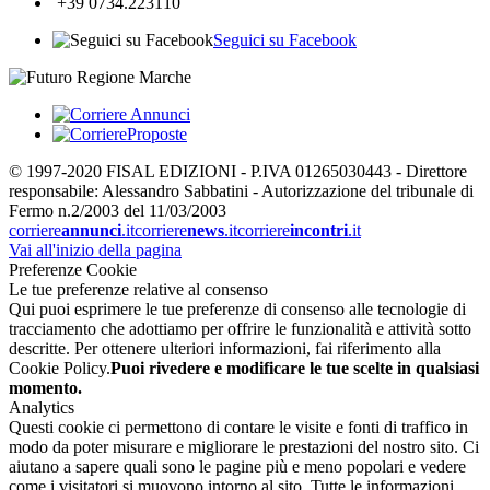
+39 0734.223110
Seguici su Facebook
© 1997-2020 FISAL EDIZIONI - P.IVA 01265030443 - Direttore
responsabile: Alessandro Sabbatini - Autorizzazione del tribunale di
Fermo n.2/2003 del 11/03/2003
corriere
annunci
.it
corriere
news
.it
corriere
incontri
.it
Vai all'inizio della pagina
Preferenze Cookie
Le tue preferenze relative al consenso
Qui puoi esprimere le tue preferenze di consenso alle tecnologie di
tracciamento che adottiamo per offrire le funzionalità e attività sotto
descritte. Per ottenere ulteriori informazioni, fai riferimento alla
Cookie Policy.
Puoi rivedere e modificare le tue scelte in qualsiasi
momento.
Analytics
Questi cookie ci permettono di contare le visite e fonti di traffico in
modo da poter misurare e migliorare le prestazioni del nostro sito. Ci
aiutano a sapere quali sono le pagine più e meno popolari e vedere
come i visitatori si muovono intorno al sito. Tutte le informazioni