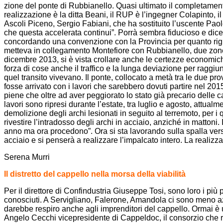
zione del ponte di Rubbianello. Quasi ultimato il completamento
realizzazione è la ditta Beani, il RUP è l’ingegner Colapinto, 
Ascoli Piceno, Sergio Fabiani, che ha sostituito l’uscente Pao
che questa accelerata continui”. Porrà sembra fiducioso e dice 
concordando una convenzione con la Provincia per quanto rigua
metteva in collegamento Montefiore con Rubbianello, due zone 
dicembre 2013, si è vista crollare anche le certezze economich
forza di cose anche il traffico e la lunga deviazione per raggi
quel transito vivevano. Il ponte, collocato a metà tra le due pr
fosse arrivato con i lavori che sarebbero dovuti partire nel 201
piene che oltre ad aver peggiorato lo stato già precario delle c
lavori sono ripresi durante l’estate, tra luglio e agosto, attualm
demolizione degli archi lesionati in seguito al terremoto, per
rivestire l’intradosso degli archi in acciaio, anziché in mattoni. 
anno ma ora procedono”. Ora si sta lavorando sulla spalla verso
acciaio e si penserà a realizzare l’impalcato intero. La reali
Serena Murri
Il distretto del cappello nella morsa della viabilità
Per il direttore di Confindustria Giuseppe Tosi, sono loro i più 
conosciuti. A Servigliano, Falerone, Amandola ci sono meno azie
darebbe respiro anche agli imprenditori del cappello. Ormai è u
Angelo Cecchi vicepresidente di Cappeldoc, il consorzio che ra