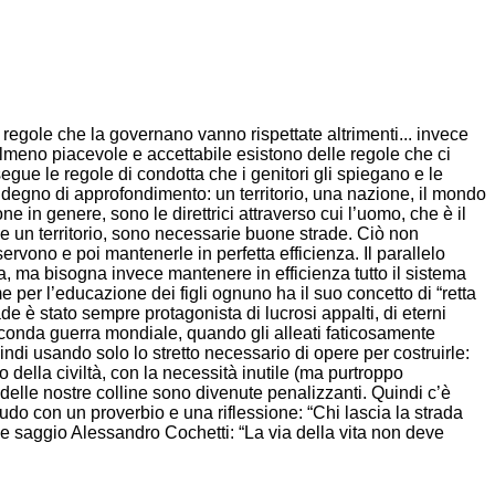
 regole che la governano vanno rispettate altrimenti... invece
 almeno piacevole e accettabile esistono delle regole che ci
ue le regole di condotta che i genitori gli spiegano e le
i degno di approfondimento: un territorio, una nazione, il mondo
 in genere, sono le direttrici attraverso cui l’uomo, che è il
ne un territorio, sono necessarie buone strade. Ciò non
ervono e poi mantenerle in perfetta efficienza. Il parallelo
a, ma bisogna invece mantenere in efficienza tutto il sistema
 per l’educazione dei figli ognuno ha il suo concetto di “retta
ade è stato sempre protagonista di lucrosi appalti, di eterni
conda guerra mondiale, quando gli alleati faticosamente
indi usando solo lo stretto necessario di opere per costruirle:
della civiltà, con la necessità inutile (ma purtroppo
 delle nostre colline sono divenute penalizzanti. Quindi c’è
udo con un proverbio e una riflessione: “Chi lascia la strada
nde saggio Alessandro Cochetti: “La via della vita non deve