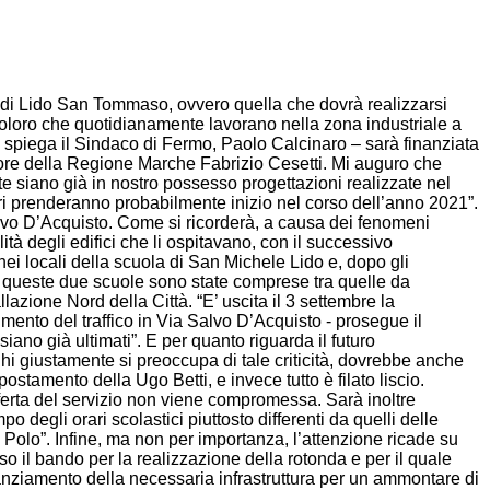
ria di Lido San Tommaso, ovvero quella che dovrà realizzarsi
r coloro che quotidianamente lavorano nella zona industriale a
 – spiega il Sindaco di Fermo, Paolo Calcinaro – sarà finanziata
sore della Regione Marche Fabrizio Cesetti. Mi auguro che
e siano già in nostro possesso progettazioni realizzate nel
ori prenderanno probabilmente inizio nel corso dell’anno 2021”.
Salvo D’Acquisto. Come si ricorderà, a causa dei fenomeni
tà degli edifici che li ospitavano, con il successivo
ei locali della scuola di San Michele Lido e, dopo gli
no queste due scuole sono state comprese tra quelle da
azione Nord della Città. “E’ uscita il 3 settembre la
mento del traffico in Via Salvo D’Acquisto - prosegue il
ano già ultimati”. E per quanto riguarda il futuro
Chi giustamente si preoccupa di tale criticità, dovrebbe anche
postamento della Ugo Betti, e invece tutto è filato liscio.
fferta del servizio non viene compromessa. Sarà inoltre
o degli orari scolastici piuttosto differenti da quelli delle
 Polo”. Infine, ma non per importanza, l’attenzione ricade su
o il bando per la realizzazione della rotonda e per il quale
anziamento della necessaria infrastruttura per un ammontare di