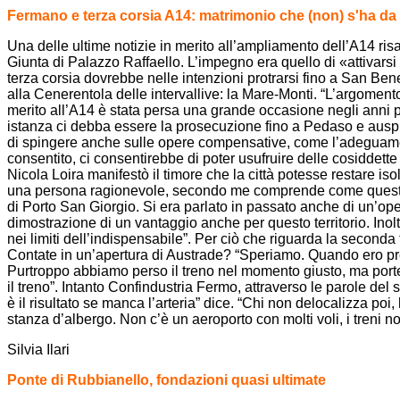
Fermano e terza corsia A14: matrimonio che (non) s'ha da
Una delle ultime notizie in merito all’ampliamento dell’A14 ri
Giunta di Palazzo Raffaello. L’impegno era quello di «attivarsi n
terza corsia dovrebbe nelle intenzioni protrarsi fino a San Be
alla Cenerentola delle intervallive: la Mare-Monti. “L’argomento
merito all’A14 è stata persa una grande occasione negli anni p
istanza ci debba essere la prosecuzione fino a Pedaso e auspico 
di spingere anche sulle opere compensative, come l’adeguamen
consentito, ci consentirebbe di poter usufruire delle cosiddett
Nicola Loira manifestò il timore che la città potesse restare is
una persona ragionevole, secondo me comprende come questa sia
di Porto San Giorgio. Si era parlato in passato anche di un’o
dimostrazione di un vantaggio anche per questo territorio. Inol
nei limiti dell’indispensabile”. Per ciò che riguarda la secon
Contate in un’apertura di Austrade? “Speriamo. Quando ero presid
Purtroppo abbiamo perso il treno nel momento giusto, ma port
il treno”. Intanto Confindustria Fermo, attraverso le parole del
è il risultato se manca l’arteria” dice. “Chi non delocalizza poi
stanza d’albergo. Non c’è un aeroporto con molti voli, i treni n
Silvia Ilari
Ponte di Rubbianello, fondazioni quasi ultimate