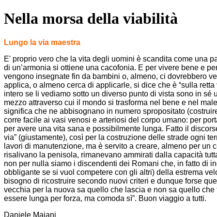
Nella morsa della viabilità
Lungo la via maestra
E' proprio vero che la vita degli uomini è scandita come una pa
di un’armonia si ottiene una cacofonia. E per vivere bene e per
vengono insegnate fin da bambini o, almeno, ci dovrebbero veni
applica, o almeno cerca di applicarle, si dice che è “sulla ret
intero se li vediamo sotto un diverso punto di vista sono in sé 
mezzo attraverso cui il mondo si trasforma nel bene e nel male
significa che ne abbisognano in numero spropositato (costruire s
corre facile ai vasi venosi e arteriosi del corpo umano: per p
per avere una vita sana e possibilmente lunga. Fatto il discorse
via” (giustamente), così per la costruzione delle strade ogni terr
lavori di manutenzione, ma è servito a creare, almeno per un 
risalivano la penisola, rimanevano ammirati dalla capacità tutta 
non per nulla siamo i discendenti dei Romani che, in fatto di i
obbligante se si vuol competere con gli altri) della estrema vel
bisogno di ricostruire secondo nuovi criteri e dunque forse que
vecchia per la nuova sa quello che lascia e non sa quello che tr
essere lunga per forza, ma comoda sì”. Buon viaggio a tutti.
Daniele Maiani