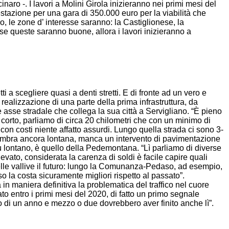
ro -. I lavori a Molini Girola inizieranno nei primi mesi del
estazione per una gara di 350.000 euro per la viabilità che
vo, le zone d’ interesse saranno: la Castiglionese, la
 queste saranno buone, allora i lavori inizieranno a
ti a scegliere quasi a denti stretti. E di fronte ad un vero e
ealizzazione di una parte della prima infrastruttura, da
 asse stradale che collega la sua città a Servigliano. “È pieno
corto, parliamo di circa 20 chilometri che con un minimo di
on costi niente affatto assurdi. Lungo quella strada ci sono 3-
e sembra ancora lontana, manca un intervento di pavimentazione
iù lontano, è quello della Pedemontana. “Lì parliamo di diverse
evato, considerata la carenza di soldi è facile capire quali
elle vallive il futuro: lungo la Comunanza-Pedaso, ad esempio,
o la costa sicuramente migliori rispetto al passato”.
in maniera definitiva la problematica del traffico nel cuore
to entro i primi mesi del 2020, di fatto un primo segnale
co di un anno e mezzo o due dovrebbero aver finito anche lì”.