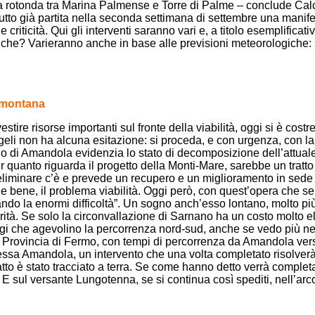
 rotonda tra Marina Palmense e Torre di Palme – conclude Calcina
etutto già partita nella seconda settimana di settembre una manif
criticità. Qui gli interventi saranno vari e, a titolo esemplificati
e? Varieranno anche in base alle previsioni meteorologiche: se
demontana
ire risorse importanti sul fronte della viabilità, oggi si è costret
li non ha alcuna esitazione: si proceda, e con urgenza, con la r
no di Amandola evidenzia lo stato di decomposizione dell’attuale
 quanto riguarda il progetto della Monti-Mare, sarebbe un tratto 
reliminare c’è e prevede un recupero e un miglioramento in sede c
e, e bene, il problema viabilità. Oggi però, con quest’opera ch
iando la enormi difficoltà”. Un sogno anch’esso lontano, molto p
orità. Se solo la circonvallazione di Sarnano ha un costo molto el
aggi che agevolino la percorrenza nord-sud, anche se vedo più n
alla Provincia di Fermo, con tempi di percorrenza da Amandola vers
tessa Amandola, un intervento che una volta completato risolverà 
tto è stato tracciato a terra. Se come hanno detto verrà completa
 E sul versante Lungotenna, se si continua così spediti, nell’ar