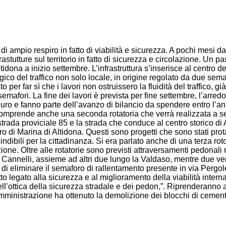
 di ampio respiro in fatto di viabilità e sicurezza. A pochi mesi
nfrastutture sul territorio in fatto di sicurezza e circolazione. U
idona a inizio settembre. L’infrastruttura s’inserisce al centro 
ico del traffico non solo locale, in origine regolato da due semaf
r far sì che i lavori non ostruissero la fluidità del traffico, già
semafori. La fine dei lavori è prevista per fine settembre, l’arr
euro e fanno parte dell’avanzo di bilancio da spendere entro l’an
che comprende anche una seconda rotatoria che verrà realizzata a
trada proviciale 85 e la strada che conduce al centro storico di A
entro di Marina di Altidona. Questi sono progetti che sono stati p
ndibili per la cittadinanza. Si era parlato anche di una terza r
ne. Oltre alle rotatorie sono previsti attraversamenti pedonali r
e Cannelli, assieme ad altri due lungo la Valdaso, mentre due verr
lo di eliminare il semaforo di rallentamento presente in via Perg
to legato alla sicurezza e al miglioramento della viabilità interna
 nell’ottica della sicurezza stradale e dei pedon,”. Riprenderanno
mministrazione ha ottenuto la demolizione dei blocchi di cement