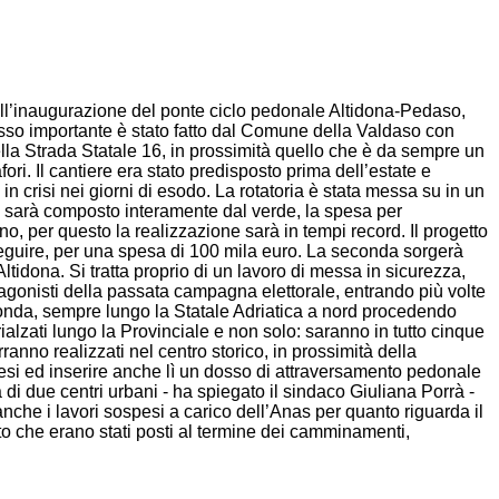
 dall’inaugurazione del ponte ciclo pedonale Altidona-Pedaso,
n passo importante è stato fatto dal Comune della Valdaso con
della Strada Statale 16, in prossimità quello che è da sempre un
ori. Il cantiere era stato predisposto prima dell’estate e
 in crisi nei giorni di esodo. La rotatoria è stata messa su in un
edo sarà composto interamente dal verde, la spesa per
no, per questo la realizzazione sarà in tempi record. Il progetto
 seguire, per una spesa di 100 mila euro. La seconda sorgerà
ltidona. Si tratta proprio di un lavoro di messa in sicurezza,
rotagonisti della passata campagna elettorale, entrando più volte
otonda, sempre lungo la Statale Adriatica a nord procedendo
ialzati lungo la Provinciale e non solo: saranno in tutto cinque
anno realizzati nel centro storico, in prossimità della
olesi ed inserire anche lì un dosso di attraversamento pedonale
 di due centri urbani - ha spiegato il sindaco Giuliana Porrà -
 anche i lavori sospesi a carico dell’Anas per quanto riguarda il
o che erano stati posti al termine dei camminamenti,