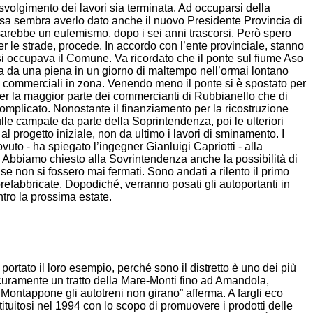
svolgimento dei lavori sia terminata. Ad occuparsi della
presa sembra averlo dato anche il nuovo Presidente Provincia di
 sarebbe un eufemismo, dopo i sei anni trascorsi. Però spero
r le strade, procede. In accordo con l’ente provinciale, stanno
i occupava il Comune. Va ricordato che il ponte sul fiume Aso
ia da una piena in un giorno di maltempo nell’ormai lontano
tà commerciali in zona. Venendo meno il ponte si è spostato per
 per la maggior parte dei commercianti di Rubbianello che di
 complicato. Nonostante il finanziamento per la ricostruzione
ulle campate da parte della Soprintendenza, poi le ulteriori
al progetto iniziale, non da ultimo i lavori di sminamento. I
ovuto - ha spiegato l’ingegner Gianluigi Capriotti - alla
. Abbiamo chiesto alla Sovrintendenza anche la possibilità di
me se non si fossero mai fermati. Sono andati a rilento il primo
refabbricate. Dopodiché, verranno posati gli autoportanti in
tro la prossima estate.
portato il loro esempio, perché sono il distretto è uno dei più
Sicuramente un tratto della Mare-Monti fino ad Amandola,
 Montappone gli autotreni non girano” afferma. A fargli eco
tuitosi nel 1994 con lo scopo di promuovere i prodotti delle