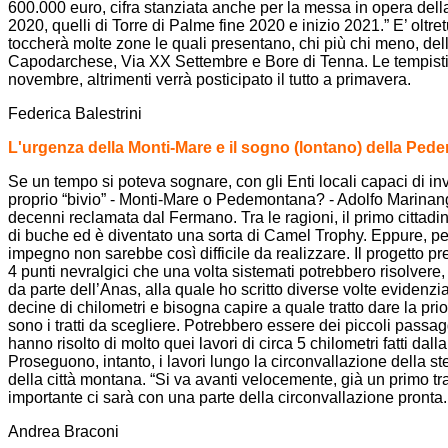
600.000 euro, cifra stanziata anche per la messa in opera della
2020, quelli di Torre di Palme fine 2020 e inizio 2021.” E’ oltr
toccherà molte zone le quali presentano, chi più chi meno, delle 
Capodarchese, Via XX Settembre e Bore di Tenna. Le tempistich
novembre, altrimenti verrà posticipato il tutto a primavera.
Federica Balestrini
L'urgenza della Monti-Mare e il sogno (lontano) della Pe
Se un tempo si poteva sognare, con gli Enti locali capaci di invest
proprio “bivio” - Monti-Mare o Pedemontana? - Adolfo Marinange
decenni reclamata dal Fermano. Tra le ragioni, il primo cittadi
di buche ed è diventato una sorta di Camel Trophy. Eppure, per
impegno non sarebbe così difficile da realizzare. Il progetto p
4 punti nevralgici che una volta sistemati potrebbero risolver
da parte dell’Anas, alla quale ho scritto diverse volte evidenz
decine di chilometri e bisogna capire a quale tratto dare la pri
sono i tratti da scegliere. Potrebbero essere dei piccoli pass
hanno risolto di molto quei lavori di circa 5 chilometri fatti d
Proseguono, intanto, i lavori lungo la circonvallazione della s
della città montana. “Si va avanti velocemente, già un primo tra
importante ci sarà con una parte della circonvallazione pronta.
Andrea Braconi