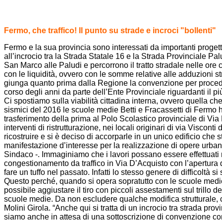
Fermo, che traffico! Il punto su strade e incroci "bollenti"
Fermo e la sua provincia sono interessati da importanti progetti
all’incrocio tra la Strada Statale 16 e la Strada Provinciale Pa
San Marco alle Paludi e percorrono il tratto stradale nelle ore
con le liquidità, ovvero con le somme relative alle adduzioni
giunga quanto prima dalla Regione la convenzione per procedere
corso degli anni da parte dell’Ente Provinciale riguardanti il 
Ci spostiamo sulla viabilità cittadina interna, ovvero quella 
sismici del 2016 le scuole medie Betti e Fracassetti di Fermo ha
trasferimento della prima al Polo Scolastico provinciale di Via
interventi di ristrutturazione, nei locali originari di via Vis
ricostruire e si è deciso di accorparle in un unico edificio che
manifestazione d’interesse per la realizzazione di opere urbani
Sindaco -. Immaginiamo che i lavori possano essere effettuati n
congestionamento da traffico in Via D’Acquisto con l’apertura d
fare un tuffo nel passato. Infatti lo stesso genere di difficoltà 
Questo perché, quando si opera sopratutto con le scuole medie e
possibile aggiustare il tiro con piccoli assestamenti sul trillo 
scuole medie. Da non escludere qualche modifica strutturale, co
Molini Girola. “Anche qui si tratta di un incrocio tra strada p
siamo anche in attesa di una sottoscrizione di convenzione con