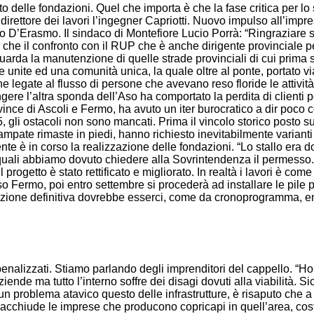
 delle fondazioni. Quel che importa è che la fase critica per lo 
il direttore dei lavori l’ingegner Capriotti. Nuovo impulso all’im
lo D’Erasmo. Il sindaco di Montefiore Lucio Porrà: “Ringraziare
che il confronto con il RUP che è anche dirigente provinciale pe
rda la manutenzione di quelle strade provinciali di cui prima s
unite ed una comunità unica, la quale oltre al ponte, portato v
e legate al flusso di persone che avevano reso floride le attivi
ungere l’altra sponda dell’Aso ha comportato la perdita di clienti
ovince di Ascoli e Fermo, ha avuto un iter burocratico a dir poco
5, gli ostacoli non sono mancati. Prima il vincolo storico posto s
ampate rimaste in piedi, hanno richiesto inevitabilmente varianti 
ente è in corso la realizzazione delle fondazioni. “Lo stallo era d
 i quali abbiamo dovuto chiedere alla Sovrintendenza il permesso
Il progetto è stato rettificato e migliorato. In realtà i lavori è co
 Fermo, poi entro settembre si procederà ad installare le pile p
zzazione definitiva dovrebbe esserci, come da cronoprogramma, en
penalizzati. Stiamo parlando degli imprenditori del cappello. “Ho 
nde ma tutto l’interno soffre dei disagi dovuti alla viabilità. 
n problema atavico questo delle infrastrutture, è risaputo che a
cchiude le imprese che producono copricapi in quell’area, costi