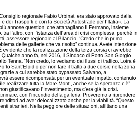
Consiglio regionale Fabio Urbinati era stato approvato dalla
 e dei Trasporti e con la Società Autostrade per l’Italia». La
e più annose questioni che attanagliano il Fermano, insieme
ra l’altro, con l’istanza dell’area di crisi complessa, perché in
tti, assessore regionale al Bilancio. “Credo che in prima
oblema delle gallerie che va risolto” continua. Avete intenzione
vidente che la realizzazione della terza corsia ci avrebbe
”. Qualche anno fa, nel 2016, il Sindaco di Porto San Giorgio
lto Tenna. “Non credo, lo vediamo dai flussi di traffico. Loira è
o Sant’Elpidio per non fare il tratto a due corsie nella zona
 grazie a cui sarebbe stato bypassato Salvano, a
à dovrà essere ricompensata per un eventuale impatto, contenuto
e realizzare tutta la Mare-Monti, anche se la speranza c’è”.
on giustificavano l’investimento, ma c’era già la crisi.
mmare, con l’incendio della galleria. Proveremo a riprendere
renditori ad aver delocalizzato anche per la viabilità. “Questo
nti stranieri. Nella peggiore delle situazioni, affittano una