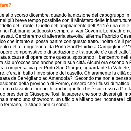
 fare?
sale allo scorso dicembre, quando la mozione del capogruppo in 
el più breve tempo possibile con il Ministero delle Infrastrutture
nedetto del Tronto. Quello dell’ampliamento dell’A14 è una dell
 noi l’abbiamo sottoposto sempre ai vari Governi. Lo ribadiremo, t
assati. Cercheremo di afferrarla stavolta” afferma Fabrizio Cese
che intanto si possa partire con questo tratto. Inoltre c’è il pr
to della Lungotenna, da Porto Sant’Elpidio a Campiglione? “È e
e opere compensative o di adduzione e tra queste c’è quel tratto
olata a causa di opere come questa, spostando il baricentro nell’a
 un’occasione anche per la sua città. Alcuni ora escono a Port
pera compensativa per Porto San Giorgio, riguardante la Valdete,
tre, c’era in ballo l’inversione del casello. Chiaramente la citt
da tratta da Servigliano ad Amandola? “Secondo me non è pensabil
ente della provincia di Fermo, dissero che i flussi di traffico n
eremo davanti a loro occhi anche quello che è successo a Grotta
 suo presidente Giuseppe Tosi, fa sapere che sono diversi gli imp
, ha almeno uno showroom, un ufficio a Milano per incontrare i clie
on fermano, le strade non ci sono”.