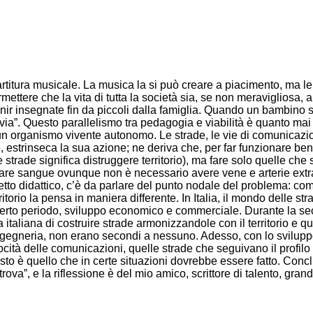
rtitura musicale. La musica la si può creare a piacimento, ma le
mettere che la vita di tutta la società sia, se non meravigliosa,
r insegnate fin da piccoli dalla famiglia. Quando un bambino seg
ta via”. Questo parallelismo tra pedagogia e viabilità è quanto ma
un organismo vivente autonomo. Le strade, le vie di comunicazione
, estrinseca la sua azione; ne deriva che, per far funzionare be
trade significa distruggere territorio), ma fare solo quelle che s
ortare sangue ovunque non è necessario avere vene e arterie extr
tto didattico, c’è da parlare del punto nodale del problema: come
itorio la pensa in maniera differente. In Italia, il mondo delle str
certo periodo, sviluppo economico e commerciale. Durante la se
italiana di costruire strade armonizzandole con il territorio e qu
ngegneria, non erano secondi a nessuno. Adesso, con lo sviluppo 
ocità delle comunicazioni, quelle strade che seguivano il profilo
sto è quello che in certe situazioni dovrebbe essere fatto. Concl
ova”, e la riflessione è del mio amico, scrittore di talento, gra