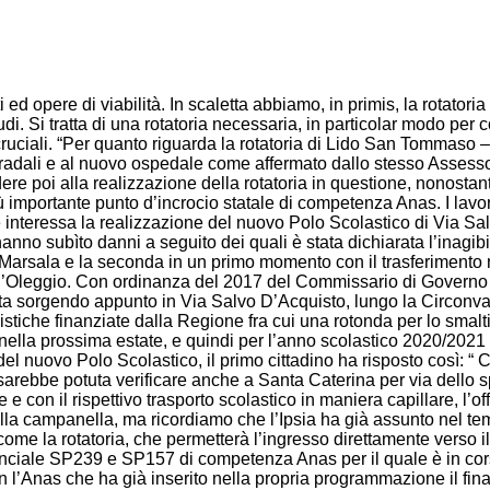
 ed opere di viabilità. In scaletta abbiamo, in primis, la rotato
ludi. Si tratta di una rotatoria necessaria, in particolar modo pe
 cruciali. “Per quanto riguarda la rotatoria di Lido San Tommaso
 stradali e al nuovo ospedale come affermato dallo stesso Asses
 poi alla realizzazione della rotatoria in questione, nonostant
più importante punto d’incrocio statale di competenza Anas. I lav
che interessa la realizzazione del nuovo Polo Scolastico di Via 
nno subìto danni a seguito dei quali è stata dichiarata l’inagibili
 Marsala e la seconda in un primo momento con il trasferimento n
conti d’Oleggio. Con ordinanza del 2017 del Commissario di Gover
 sta sorgendo appunto in Via Salvo D’Acquisto, lungo la Circonvall
stiche finanziate dalla Regione fra cui una rotonda per lo smalti
ella prossima estate, e quindi per l’anno scolastico 2020/2021 si
el nuovo Polo Scolastico, il primo cittadino ha risposto così: “ 
si sarebbe potuta verificare anche a Santa Caterina per via dello s
 con il rispettivo trasporto scolastico in maniera capillare, l’o
della campanella, ma ricordiamo che l’Ipsia ha già assunto nel temp
me la rotatoria, che permetterà l’ingresso direttamente verso il
rovinciale SP239 e SP157 di competenza Anas per il quale è in cors
 l’Anas che ha già inserito nella propria programmazione il fin