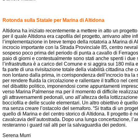
Rotonda sulla Statale per Marina di Altidona
Altidona ha iniziato recentemente a mettere in atto un progetto
per il quale Altidona era capofila del progetto, arrivano altre i
l’implementazione in breve tempo della rotatoria a Marina di Alt
incrocio importante con la Strada Provinciale 85, centro nevralg
sospeso poco prima del periodo di punta a cavallo di Ferragosto pe
paio di giorni e contestualmente sono stati anche spenti i due 
l’infrastruttura è a carico del Comune e si aggira sui 180 mila 
fa parte di una rivisitazione totale della viabilità cittadina 
non lontano dalla prima, in corrispondenza dell’incrocio tra la s
per rendere fluida la circolazione e rallentare il traffico nel c
nel dibattito politico, imponendosi come appuntamenti impresci
verso Marina Palmense ma per il momento di difficile realizzazio
gli attraversamenti pedonali, uno all’altezza della lottizzazion
bocciofila e delle scuole elementari. Un altro obiettivo è quel
ma senza creare l’ostacolo del semaforo. “Si tratta di un proget
quello di Marina e del centro storico di Altidona. Il progetto è
cavalcavia dell’autostrada. Dopo una lunga concertazione, l’a
resteranno i guard rail alti per la salvaguardia dei pedoni.
Serena Murri