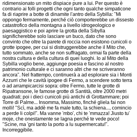
ridimensionato un mito dispiace pure a lui. Per questo è
contrario ai folli progetti che ogni tanto qualche simpaticone
fa di riaprire a botte di dinamite l'antro della Sybilla: "Mi
oppongo fermamente, perché ciò comporterebbe un dissesto
catastrofico della montagna a livello idrogeologico e
paesaggistico e poi aprire la grotta della Sibylla
significherebbe solo lasciare un buco, dato che sono
convinto che oltre la parete di roccia non esistono cunicoli o
grotte ipogee, per cui si distruggerebbe anche il Mito che,
tutto sommato, anche se non suffragato, ormai fa parte della
nostra cultura e della cultura di quei luoghi. Io al Mito della
Sybilla voglio bene, aggiunge poesia e fascino al nostro
patrimonio culturale e ci saranno altri che ne scriveranno
ancora". Nel frattempo, continuerà a ad esplorare sia i Monti
Azzurri che le cavità ipogee di Fermo, a scendere sotto terra
o ad arrampicarcisi sopra: oltre Fermo, tutte le grotte di
Ripatransone, le famose grotte di Santità, oltre 2000 metri
quadrati; poi i dieci cunicoli più antichi di Grottammare; poi
Torre di Palme... Insomma, Massimo, finché gliela fai non
molli! "Scì, ma addè me fa male tutto, la schiena..., comincio
a perde li colpi!". Ma vanne 'mbo', chi te 'mmazza! Jiusto tu'
moje, che onestamente se lagna perché te vede poco!
"Scine, ma 'gni tanto la porto a lu supermercatu!".
Incorreggibile.