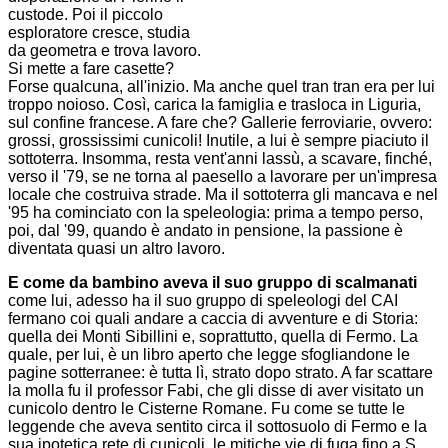
custode. Poi il piccolo
esploratore cresce, studia
da geometra e trova lavoro.
Si mette a fare casette?
Forse qualcuna, all'inizio. Ma anche quel tran tran era per lui
troppo noioso. Così, carica la famiglia e trasloca in Liguria,
sul confine francese. A fare che? Gallerie ferroviarie, ovvero:
grossi, grossissimi cunicoli! Inutile, a lui è sempre piaciuto il
sottoterra. Insomma, resta vent'anni lassù, a scavare, finché,
verso il '79, se ne torna al paesello a lavorare per un'impresa
locale che costruiva strade. Ma il sottoterra gli mancava e nel
'95 ha cominciato con la speleologia: prima a tempo perso,
poi, dal '99, quando è andato in pensione, la passione è
diventata quasi un altro lavoro.
E come da bambino aveva il suo gruppo di scalmanati
come lui, adesso ha il suo gruppo di speleologi del CAI
fermano coi quali andare a caccia di avventure e di Storia:
quella dei Monti Sibillini e, soprattutto, quella di Fermo. La
quale, per lui, è un libro aperto che legge sfogliandone le
pagine sotterranee: è tutta lì, strato dopo strato. A far scattare
la molla fu il professor Fabi, che gli disse di aver visitato un
cunicolo dentro le Cisterne Romane. Fu come se tutte le
leggende che aveva sentito circa il sottosuolo di Fermo e la
sua ipotetica rete di cunicoli, le mitiche vie di fuga fino a S.