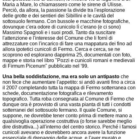
Maria a Mare, lo chiamassero come le sirene di Ulisse.
Perciò, da allora, la passione la divide tra l'esplorazione
delle grotte e dei sentieri dei Sibillini e le cavità del
sottosuolo fermano. Con bussole e macchine fotografiche,
dovunque c'era odore di cunicolo lì c'erano (e ci sono)
Massimo Spagnoli e i suoi prodi. Tanto da suscitare
l'attenzione e l'interesse del Comune che li fornì di
attrezzature con l'incarico di fare una mappatura dei fino ad
allora ipotetici cunicoli di Fermo. Cerca e cerca, se ne
scoprono ed esplorano dapprima 25, documentati con foto,
mappe e storia nel libro "Pozzi e cunicoli romani e medievali
di Firmum Picenum" pubblicato nel '99.
Una bella soddisfazione, ma era solo un antipasto
che
non fece che aumentare l'appetito: si andò avanti fino a circa
il 2007 completando tutta la mappa di Fermo sotterranea con
schede, documentazione fotografica e rilevamento
topografico. Tutta roba consegnata al Comune di Fermo che
dunque ora è provvisto di una vasta pianta di tutti i condotti
sotterranei del sottosuolo fermano. Il quale Comune, si
suppone, ne dovrebbe tener conto prima di mettere mano a
qualsivoglia operazione costruttiva (o forse sarebbe meglio
dire distruttiva...) all'interno del centro storico. Perché i famosi
cunicoli avevano e dovrebbero ancora avere la funzione
essenziale di drenaggio delle acque, e l'aver murato e