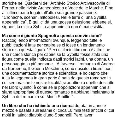
storiche nei Quaderni dell'Archivio Storico Arcivescovile di
Fermo, nelle riviste Archeopiceno e Voce delle Marche. Fino
all'ultimo parto legato all'altra sua grande passione:
"Cronache, scenari, mitopoiesi. Nelle terre di una Sybilla
appenninica". E qui, ci dà una grossa delusione: ebbene sì,
signori, la mitica Sybilla appenninica non è mai esistita!
Ma come è giunto Spagnoli a questa convinzione?
Raccogliendo informazioni ovunque, leggendo tutte le
pubblicazioni fatte per capire se ci fosse un fondamento
storico su questa figura: "Per cui il mio libro non è altro che
una ricerca storica per capire se la Sybilla fosse stata una
figura come quella indicata dagli storici latini, una donna, un
personaggio, o più persone... Attraverso il romanzo di Andrea
da Barberino, Il Guerin Meschino, sono riuscito a tirare fuori
una documentazione storica e scientifica, e ho capito che
tutta la leggenda in gran parte è nata da questo romanzo in
cui sembra che le nostre località si adattino a quelle descritte
nel Libro Quinto: è come se le popolazioni appenniniche si
siano appropriate di questo romanzo e abbiano impiantato la
Sybilla del romanzo sui Monti Sibillini".
Un libro che ha richiesto una ricerca
durata un anno e
mezzo e basata sull'esame di circa 10 mila testi antichi di cui
molti in latino: diavolo d'uno Spagnoli! Però, aver