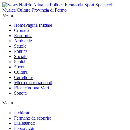
Menu
Home
Pagina Iniziale
Cronaca
Economia
Ambiente
Scuola
Politica
Sociale
Sanità
Sport
Cultura
Cartellone
Micro micro racconti
Ricette nonna Marì
Sonetti
Menu
Inchieste
Fermano da scoprire
Dialettando
Personaggi