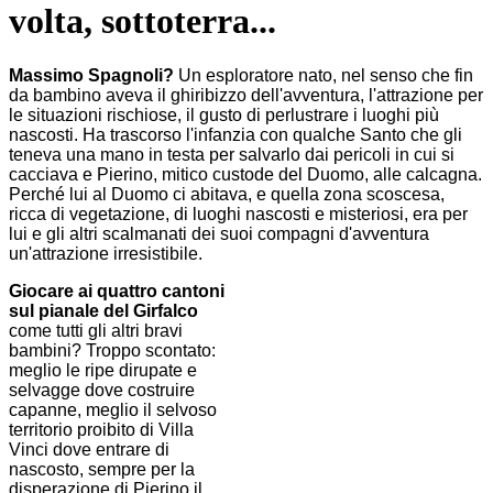
volta, sottoterra...
Massimo Spagnoli?
Un esploratore nato, nel senso che fin
da bambino aveva il ghiribizzo dell'avventura, l'attrazione per
le situazioni rischiose, il gusto di perlustrare i luoghi più
nascosti. Ha trascorso l'infanzia con qualche Santo che gli
teneva una mano in testa per salvarlo dai pericoli in cui si
cacciava e Pierino, mitico custode del Duomo, alle calcagna.
Perché lui al Duomo ci abitava, e quella zona scoscesa,
ricca di vegetazione, di luoghi nascosti e misteriosi, era per
lui e gli altri scalmanati dei suoi compagni
d'avventura
un'attrazione irresistibile.
Giocare ai quattro cantoni
sul pianale del Girfalco
come tutti gli altri bravi
bambini? Troppo scontato:
meglio le ripe dirupate e
selvagge dove costruire
capanne, meglio il selvoso
territorio proibito di Villa
Vinci dove entrare di
nascosto, sempre per la
disperazione di Pierino il