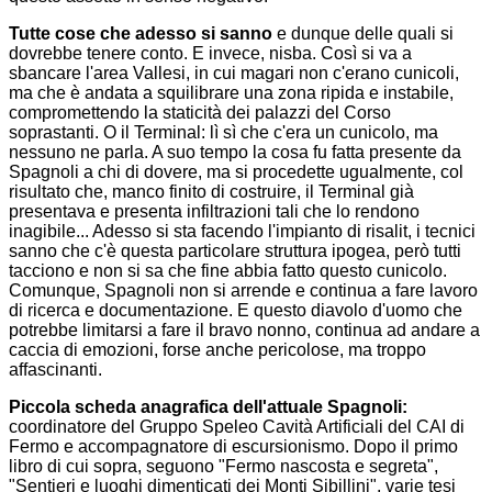
Tutte cose che adesso si sanno
e dunque delle quali si
dovrebbe tenere conto. E invece, nisba. Così si va a
sbancare l'area Vallesi, in cui magari non c'erano cunicoli,
ma che è andata a squilibrare una zona ripida e instabile,
compromettendo la staticità dei palazzi del Corso
soprastanti. O il Terminal: lì sì che c'era un cunicolo, ma
nessuno ne parla. A suo tempo la cosa fu fatta presente da
Spagnoli a chi di dovere, ma si procedette ugualmente, col
risultato che, manco finito di costruire, il Terminal già
presentava e presenta infiltrazioni tali che lo rendono
inagibile... Adesso si sta facendo l'impianto di risalit, i tecnici
sanno che c'è questa particolare struttura ipogea, però tutti
tacciono e non si sa che fine abbia fatto questo cunicolo.
Comunque, Spagnoli non si arrende e continua a fare lavoro
di ricerca e documentazione. E questo diavolo d'uomo che
potrebbe limitarsi a fare il bravo nonno, continua ad andare a
caccia di emozioni, forse anche pericolose, ma troppo
affascinanti.
Piccola scheda anagrafica dell'attuale Spagnoli:
coordinatore del Gruppo Speleo Cavità Artificiali del CAI di
Fermo e accompagnatore di escursionismo. Dopo il primo
libro di cui sopra, seguono "Fermo nascosta e segreta",
"Sentieri e luoghi dimenticati dei Monti Sibillini", varie tesi