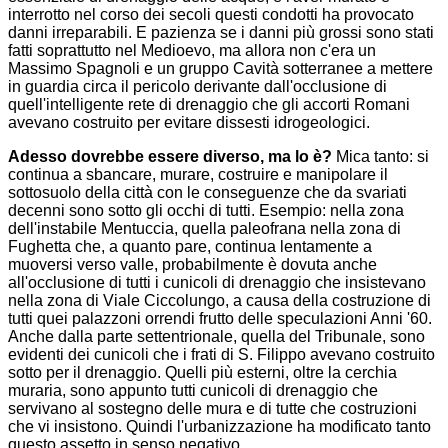
interrotto nel corso dei secoli questi condotti ha provocato
danni irreparabili. E pazienza se i danni più grossi sono stati
fatti soprattutto nel Medioevo, ma allora non c'era un
Massimo Spagnoli e un gruppo Cavità sotterranee a mettere
in guardia circa il pericolo derivante dall'occlusione di
quell'intelligente rete di drenaggio che gli accorti Romani
avevano costruito per evitare dissesti idrogeologici.
Adesso dovrebbe essere diverso, ma lo è?
Mica tanto: si
continua a sbancare, murare, costruire e manipolare il
sottosuolo della città con le conseguenze che da svariati
decenni sono sotto gli occhi di tutti. Esempio: nella zona
dell'instabile Mentuccia, quella paleofrana nella zona di
Fughetta che, a quanto pare, continua lentamente a
muoversi verso valle, probabilmente è dovuta anche
all'occlusione di tutti i cunicoli di drenaggio che insistevano
nella zona di Viale Ciccolungo, a causa della costruzione di
tutti quei palazzoni orrendi frutto delle speculazioni Anni '60.
Anche dalla parte settentrionale, quella del Tribunale, sono
evidenti dei cunicoli che i frati di S. Filippo avevano costruito
sotto per il drenaggio. Quelli più esterni, oltre la cerchia
muraria, sono appunto tutti cunicoli di drenaggio che
servivano al sostegno delle mura e di tutte che costruzioni
che vi insistono. Quindi l'urbanizzazione ha modificato tanto
questo assetto in senso negativo.