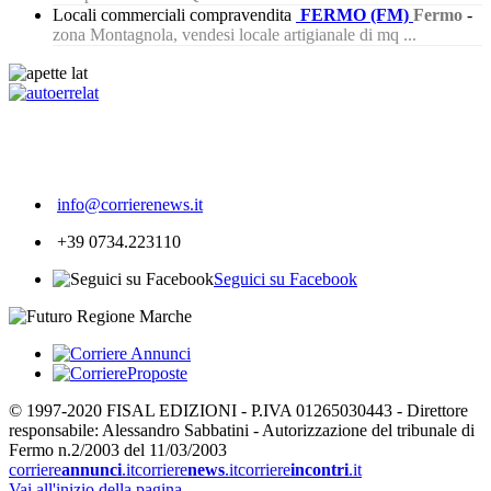
Locali commerciali compravendita
FERMO (FM)
Fermo
-
zona Montagnola, vendesi locale artigianale di mq ...
200
info@corrierenews.it
+39 0734.223110
Seguici su Facebook
© 1997-2020 FISAL EDIZIONI - P.IVA 01265030443 - Direttore
responsabile: Alessandro Sabbatini - Autorizzazione del tribunale di
Fermo n.2/2003 del 11/03/2003
corriere
annunci
.it
corriere
news
.it
corriere
incontri
.it
Vai all'inizio della pagina