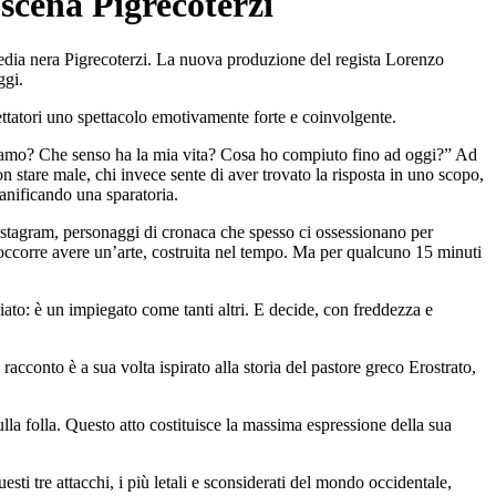
 scena Pigrecoterzi
a nera Pigrecoterzi. La nuova produzione del regista Lorenzo
ggi.
ttatori uno spettacolo emotivamente forte e coinvolgente.
iviamo? Che senso ha la mia vita? Cosa ho compiuto fino ad oggi?” Ad
on stare male, chi invece sente di aver trovato la risposta in uno scopo,
anificando una sparatoria.
nstagram, personaggi di cronaca che spesso ci ossessionano per
i occorre avere un’arte, costruita nel tempo. Ma per qualcuno 15 minuti
ziato: è un impiegato come tanti altri. E decide, con freddezza e
acconto è a sua volta ispirato alla storia del pastore greco Erostrato,
lla folla. Questo atto costituisce la massima espressione della sua
sti tre attacchi, i più letali e sconsiderati del mondo occidentale,