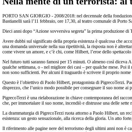
Nella mente di un terrorista: al
PORTO SAN GIORGIO - 2008/2018: nel decennale della fondazione de
Bastianelli sarà l’11 febbraio, ore 17,30, al teatro comunale di Porto 
Dieci anni dopo “Azione sovversiva segreta” la prima produzione di Te
Avere dubbi sul significato della propria esistenza è qualcosa che a
una domanda universale nella sua ripetitività, la risposta non è altretta
come vivere un amore, e c’è chi, come Hilbert, l’eroe dello spettacolo
Nel futuro tutti saranno famosi per 15 minuti. O almeno così diceva 
qualche settimana, o - nel migliore dei casi – per qualche mese. Poi il
non sono sufficienti. Per alcuni il traguardo è scrivere il proprio nome 
Questo è l’obiettivo di Paolo Hilbert, protagonista di PigrecoTerzi. Pao
disprezzo, che l’unico modo possibile per consegnare il suo nome ai p
PigrecoTerzi è una rielaborazione in chiave contemporanea del racconto E
che, per immortalare il suo nome, incendiò e distrusse una delle sette
La drammaturgia di PigrecoTerzi ruota attorno a Paolo Hilbert, un reclu
esistenza: un gesto sensazionale, alla ricerca della gloria. Un atto fort
Il riferimento alle pagine nere del terrorismo degli ultimi anni non è ca