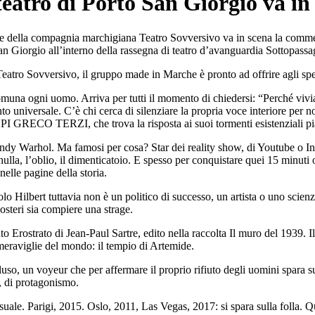
 teatro di Porto San Giorgio va in
lla compagnia marchigiana Teatro Sovversivo va in scena la commedi
San Giorgio all’interno della rassegna di teatro d’avanguardia Sottopassa
atro Sovversivo, il gruppo made in Marche è pronto ad offrire agli spe
ccomuna ogni uomo. Arriva per tutti il momento di chiedersi: “Perché v
nto universale. C’è chi cerca di silenziare la propria voce interiore per n
 PI GRECO TERZI, che trova la risposta ai suoi tormenti esistenziali pi
Andy Warhol. Ma famosi per cosa? Star dei reality show, di Youtube o I
 nulla, l’oblio, il dimenticatoio. E spesso per conquistare quei 15 minut
nelle pagine della storia.
lo Hilbert tuttavia non è un politico di successo, un artista o uno scien
osteri sia compiere una strage.
rostrato di Jean-Paul Sartre, edito nella raccolta Il muro del 1939. Il r
 meraviglie del mondo: il tempio di Artemide.
so, un voyeur che per affermare il proprio rifiuto degli uomini spara su
e, di protagonismo.
suale. Parigi, 2015. Oslo, 2011, Las Vegas, 2017: si spara sulla folla. Que