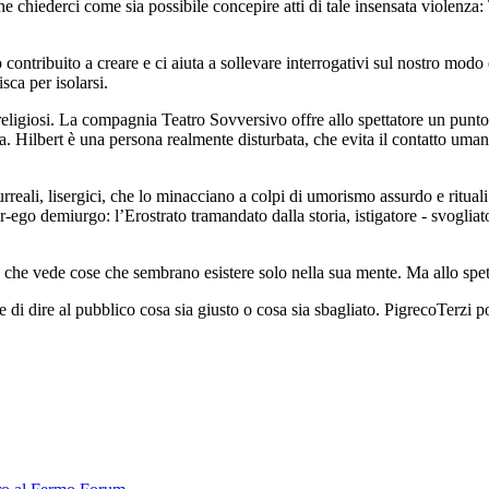
hiederci come sia possibile concepire atti di tale insensata violenza: 
tribuito a creare e ci aiuta a sollevare interrogativi sul nostro modo di
sca per isolarsi.
 religiosi. La compagnia Teatro Sovversivo offre allo spettatore un punto
. Hilbert è una persona realmente disturbata, che evita il contatto umano
li, lisergici, che lo minacciano a colpi di umorismo assurdo e rituali s
r-ego demiurgo: l’Erostrato tramandato dalla storia, istigatore - svogliato
 che vede cose che sembrano esistere solo nella sua mente. Ma allo spet
e di dire al pubblico cosa sia giusto o cosa sia sbagliato. PigrecoTerzi 