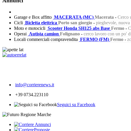
Annunci
Garage e Box affitto
MACERATA (MC)
Macerata
-
Cerco u
Cicli
Bicletta elettrica
Porto san giorgio
-
pieghevole, nuova s
Moto e motocicli
Scooter Honda SH125 abs Base
Fermo
-
C
Operai
Autista camion
Folignano
-
cerco lavoro con un po' 
Locali commerciali compravendita
FERMO (FM)
Fermo
-
zo
281
info@corrierenews.it
+39 0734.223110
Seguici su Facebook