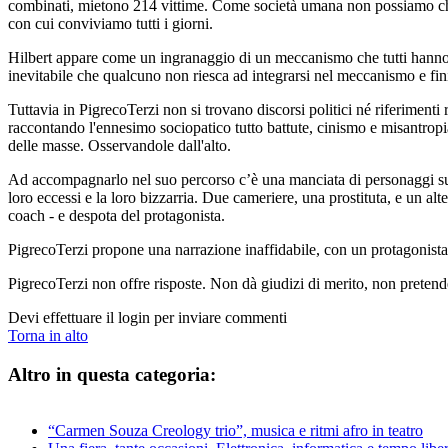
combinati, mietono 214 vittime. Come società umana non possiamo che c
con cui conviviamo tutti i giorni.
Hilbert appare come un ingranaggio di un meccanismo che tutti hanno con
inevitabile che qualcuno non riesca ad integrarsi nel meccanismo e fini
Tuttavia in PigrecoTerzi non si trovano discorsi politici né riferimenti
raccontando l'ennesimo sociopatico tutto battute, cinismo e misantropia
delle masse. Osservandole dall'alto.
Ad accompagnarlo nel suo percorso c’è una manciata di personaggi surrea
loro eccessi e la loro bizzarria. Due cameriere, una prostituta, e un alte
coach - e despota del protagonista.
PigrecoTerzi propone una narrazione inaffidabile, con un protagonista
PigrecoTerzi non offre risposte. Non dà giudizi di merito, non pretend
Devi effettuare il login per inviare commenti
Torna in alto
Altro in questa categoria:
“Carmen Souza Creology trio”, musica e ritmi afro in teatro