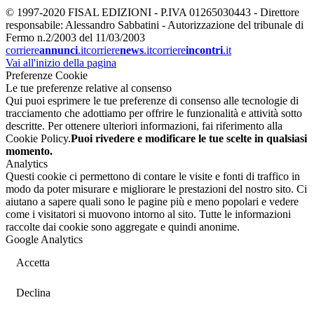
© 1997-2020 FISAL EDIZIONI - P.IVA 01265030443 - Direttore
responsabile: Alessandro Sabbatini - Autorizzazione del tribunale di
Fermo n.2/2003 del 11/03/2003
corriere
annunci
.it
corriere
news
.it
corriere
incontri
.it
Vai all'inizio della pagina
Preferenze Cookie
Le tue preferenze relative al consenso
Qui puoi esprimere le tue preferenze di consenso alle tecnologie di
tracciamento che adottiamo per offrire le funzionalità e attività sotto
descritte. Per ottenere ulteriori informazioni, fai riferimento alla
Cookie Policy.
Puoi rivedere e modificare le tue scelte in qualsiasi
momento.
Analytics
Questi cookie ci permettono di contare le visite e fonti di traffico in
modo da poter misurare e migliorare le prestazioni del nostro sito. Ci
aiutano a sapere quali sono le pagine più e meno popolari e vedere
come i visitatori si muovono intorno al sito. Tutte le informazioni
raccolte dai cookie sono aggregate e quindi anonime.
Google Analytics
Accetta
Declina