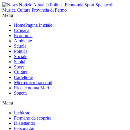
Menu
Home
Pagina Iniziale
Cronaca
Economia
Ambiente
Scuola
Politica
Sociale
Sanità
Sport
Cultura
Cartellone
Micro micro racconti
Ricette nonna Marì
Sonetti
Menu
Inchieste
Fermano da scoprire
Dialettando
Personaggi