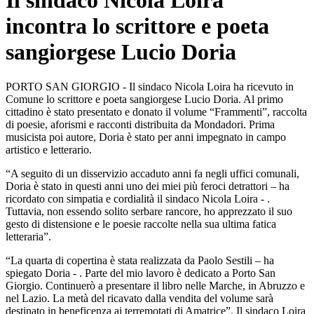
Il sindaco Nicola Loira
incontra lo scrittore e poeta
sangiorgese Lucio Doria
PORTO SAN GIORGIO - Il sindaco Nicola Loira ha ricevuto in
Comune lo scrittore e poeta sangiorgese Lucio Doria. Al primo
cittadino è stato presentato e donato il volume “Frammenti”, raccolta
di poesie, aforismi e racconti distribuita da Mondadori. Prima
musicista poi autore, Doria è stato per anni impegnato in campo
artistico e letterario.
“A seguito di un disservizio accaduto anni fa negli uffici comunali,
Doria è stato in questi anni uno dei miei più feroci detrattori – ha
ricordato con simpatia e cordialità il sindaco Nicola Loira - .
Tuttavia, non essendo solito serbare rancore, ho apprezzato il suo
gesto di distensione e le poesie raccolte nella sua ultima fatica
letteraria”.
“La quarta di copertina è stata realizzata da Paolo Sestili – ha
spiegato Doria - . Parte del mio lavoro è dedicato a Porto San
Giorgio. Continuerò a presentare il libro nelle Marche, in Abruzzo e
nel Lazio. La metà del ricavato dalla vendita del volume sarà
destinato in beneficenza ai terremotati di Amatrice”. Il sindaco Loira