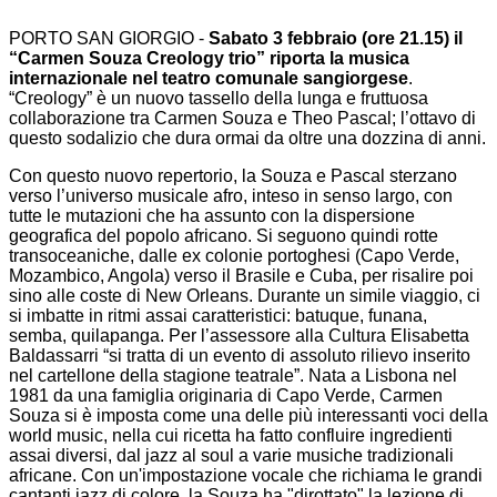
PORTO SAN GIORGIO -
Sabato 3 febbraio (ore 21.15) il
“Carmen Souza Creology trio” riporta la musica
internazionale nel teatro comunale sangiorgese
.
“Creology” è un nuovo tassello della lunga e fruttuosa
collaborazione tra Carmen Souza e Theo Pascal; l’ottavo di
questo sodalizio che dura ormai da oltre una dozzina di anni.
Con questo nuovo repertorio, la Souza e Pascal sterzano
verso l’universo musicale afro, inteso in senso largo, con
tutte le mutazioni che ha assunto con la dispersione
geografica del popolo africano. Si seguono quindi rotte
transoceaniche, dalle ex colonie portoghesi (Capo Verde,
Mozambico, Angola) verso il Brasile e Cuba, per risalire poi
sino alle coste di New Orleans. Durante un simile viaggio, ci
si imbatte in ritmi assai caratteristici: batuque, funana,
semba, quilapanga. Per l’assessore alla Cultura Elisabetta
Baldassarri “si tratta di un evento di assoluto rilievo inserito
nel cartellone della stagione teatrale”. Nata a Lisbona nel
1981 da una famiglia originaria di Capo Verde, Carmen
Souza si è imposta come una delle più interessanti voci della
world music, nella cui ricetta ha fatto confluire ingredienti
assai diversi, dal jazz al soul a varie musiche tradizionali
africane. Con un'impostazione vocale che richiama le grandi
cantanti jazz di colore, la Souza ha "dirottato" la lezione di