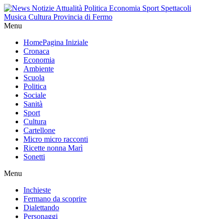
Menu
Home
Pagina Iniziale
Cronaca
Economia
Ambiente
Scuola
Politica
Sociale
Sanità
Sport
Cultura
Cartellone
Micro micro racconti
Ricette nonna Marì
Sonetti
Menu
Inchieste
Fermano da scoprire
Dialettando
Personaggi