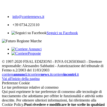
196
info@corrierenews.it
+39 0734.223110
Seguici su Facebook
© 1997-2020 FISAL EDIZIONI - P.IVA 01265030443 - Direttore
responsabile: Alessandro Sabbatini - Autorizzazione del tribunale di
Fermo n.2/2003 del 11/03/2003
corriere
annunci
.it
corriere
news
.it
corriere
incontri
.it
Vai all'inizio della pagina
Preferenze Cookie
Le tue preferenze relative al consenso
Qui puoi esprimere le tue preferenze di consenso alle tecnologie di
tracciamento che adottiamo per offrire le funzionalità e attività sotto
descritte. Per ottenere ulteriori informazioni, fai riferimento alla
Cookie Policy.
Puoi rivedere e modificare le tue scelte in qualsiasi