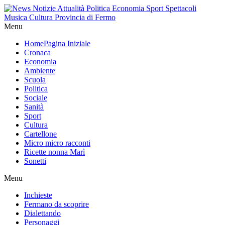
Menu
Home
Pagina Iniziale
Cronaca
Economia
Ambiente
Scuola
Politica
Sociale
Sanità
Sport
Cultura
Cartellone
Micro micro racconti
Ricette nonna Marì
Sonetti
Menu
Inchieste
Fermano da scoprire
Dialettando
Personaggi