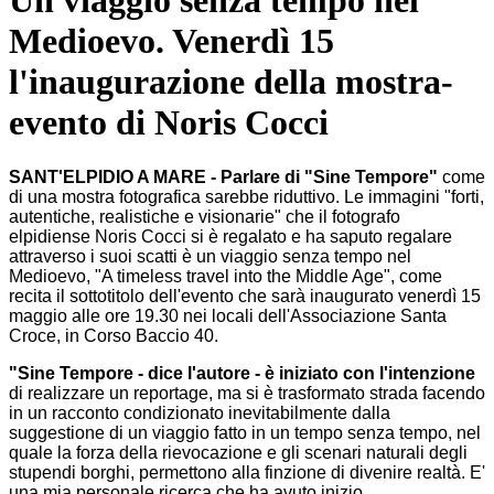
Un viaggio senza tempo nel
Medioevo. Venerdì 15
l'inaugurazione della mostra-
evento di Noris Cocci
SANT'ELPIDIO A MARE - Parlare di "Sine Tempore"
come
di una mostra fotografica sarebbe riduttivo. Le immagini "forti,
autentiche, realistiche e visionarie" che il
fotografo
elpidiense
Noris Cocci si è regalato e ha saputo regalare
attraverso i suoi scatti è un viaggio senza tempo nel
Medioevo, "A timeless travel into the Middle Age", come
recita il sottotitolo dell'evento che sarà inaugurato venerdì 15
maggio alle ore 19.30 nei locali dell'Associazione Santa
Croce, in Corso Baccio 40.
"Sine Tempore - dice l'autore - è iniziato con l'intenzione
di realizzare un reportage, ma si è trasformato strada facendo
in un racconto condizionato inevitabilmente dalla
suggestione di un viaggio fatto in un tempo senza tempo, nel
quale la forza della rievocazione e gli scenari naturali degli
stupendi borghi, permettono alla finzione di divenire realtà. E'
una mia personale ricerca che ha avuto inizio