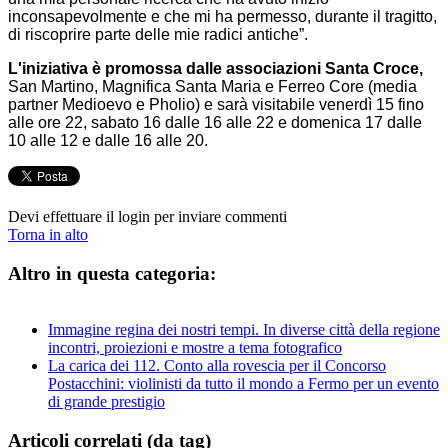
inconsapevolmente e che mi ha permesso, durante il tragitto,
di riscoprire parte delle mie radici antiche”.
L'iniziativa è promossa dalle associazioni Santa Croce,
San Martino, Magnifica Santa Maria e Ferreo Core (media
partner Medioevo e Pholio) e sarà visitabile venerdì 15 fino
alle ore 22, sabato 16 dalle 16 alle 22 e domenica 17 dalle
10 alle 12 e dalle 16 alle 20.
Devi effettuare il login per inviare commenti
Torna in alto
Altro in questa categoria:
Immagine regina dei nostri tempi. In diverse città della regione
incontri, proiezioni e mostre a tema fotografico
La carica dei 112. Conto alla rovescia per il Concorso
Postacchini: violinisti da tutto il mondo a Fermo per un evento
di grande prestigio
Articoli correlati (da tag)