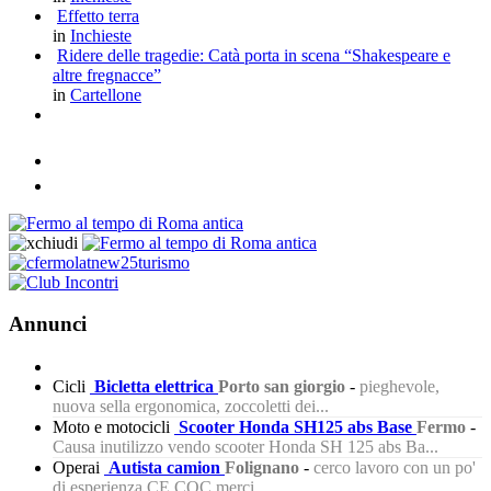
Effetto terra
in
Inchieste
Ridere delle tragedie: Catà porta in scena “Shakespeare e
altre fregnacce”
in
Cartellone
Annunci
Cicli
Bicletta elettrica
Porto san giorgio
-
pieghevole,
nuova sella ergonomica, zoccoletti dei...
Moto e motocicli
Scooter Honda SH125 abs Base
Fermo
-
Causa inutilizzo vendo scooter Honda SH 125 abs Ba...
Operai
Autista camion
Folignano
-
cerco lavoro con un po'
di esperienza CE CQC merci...