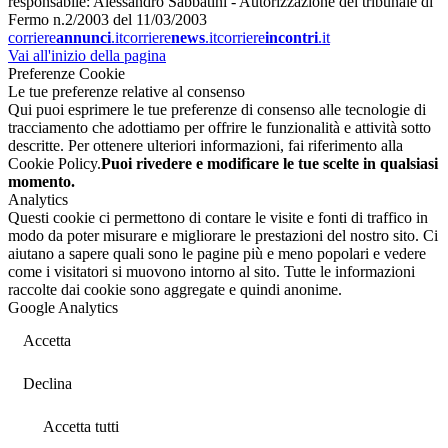
responsabile: Alessandro Sabbatini - Autorizzazione del tribunale di
Fermo n.2/2003 del 11/03/2003
corriere
annunci
.it
corriere
news
.it
corriere
incontri
.it
Vai all'inizio della pagina
Preferenze Cookie
Le tue preferenze relative al consenso
Qui puoi esprimere le tue preferenze di consenso alle tecnologie di
tracciamento che adottiamo per offrire le funzionalità e attività sotto
descritte. Per ottenere ulteriori informazioni, fai riferimento alla
Cookie Policy.
Puoi rivedere e modificare le tue scelte in qualsiasi
momento.
Analytics
Questi cookie ci permettono di contare le visite e fonti di traffico in
modo da poter misurare e migliorare le prestazioni del nostro sito. Ci
aiutano a sapere quali sono le pagine più e meno popolari e vedere
come i visitatori si muovono intorno al sito. Tutte le informazioni
raccolte dai cookie sono aggregate e quindi anonime.
Google Analytics
Accetta
Declina
Accetta tutti