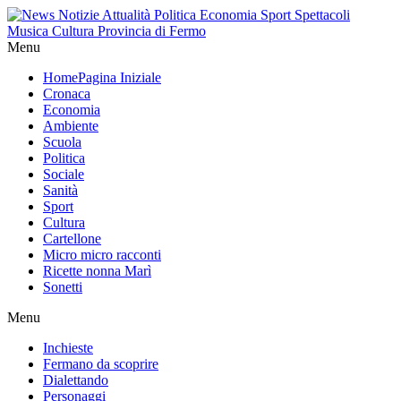
Menu
Home
Pagina Iniziale
Cronaca
Economia
Ambiente
Scuola
Politica
Sociale
Sanità
Sport
Cultura
Cartellone
Micro micro racconti
Ricette nonna Marì
Sonetti
Menu
Inchieste
Fermano da scoprire
Dialettando
Personaggi