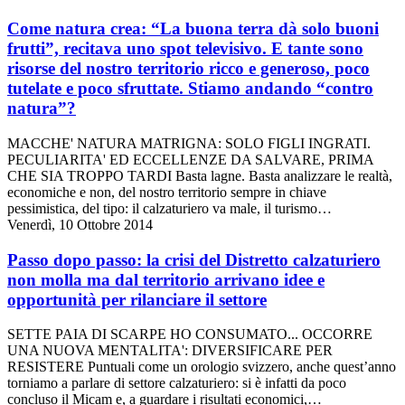
Come natura crea: “La buona terra dà solo buoni
frutti”, recitava uno spot televisivo. E tante sono
risorse del nostro territorio ricco e generoso, poco
tutelate e poco sfruttate. Stiamo andando “contro
natura”?
MACCHE' NATURA MATRIGNA: SOLO FIGLI INGRATI.
PECULIARITA' ED ECCELLENZE DA SALVARE, PRIMA
CHE SIA TROPPO TARDI Basta lagne. Basta analizzare le realtà,
economiche e non, del nostro territorio sempre in chiave
pessimistica, del tipo: il calzaturiero va male, il turismo…
Venerdì, 10 Ottobre 2014
Passo dopo passo: la crisi del Distretto calzaturiero
non molla ma dal territorio arrivano idee e
opportunità per rilanciare il settore
SETTE PAIA DI SCARPE HO CONSUMATO... OCCORRE
UNA NUOVA MENTALITA': DIVERSIFICARE PER
RESISTERE Puntuali come un orologio svizzero, anche quest’anno
torniamo a parlare di settore calzaturiero: si è infatti da poco
concluso il Micam e, a guardare i risultati economici,…