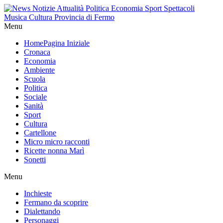
Menu
Home
Pagina Iniziale
Cronaca
Economia
Ambiente
Scuola
Politica
Sociale
Sanità
Sport
Cultura
Cartellone
Micro micro racconti
Ricette nonna Marì
Sonetti
Menu
Inchieste
Fermano da scoprire
Dialettando
Personaggi