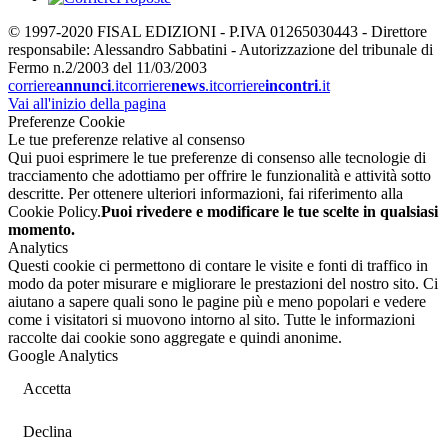
© 1997-2020 FISAL EDIZIONI - P.IVA 01265030443 - Direttore
responsabile: Alessandro Sabbatini - Autorizzazione del tribunale di
Fermo n.2/2003 del 11/03/2003
corriere
annunci
.it
corriere
news
.it
corriere
incontri
.it
Vai all'inizio della pagina
Preferenze Cookie
Le tue preferenze relative al consenso
Qui puoi esprimere le tue preferenze di consenso alle tecnologie di
tracciamento che adottiamo per offrire le funzionalità e attività sotto
descritte. Per ottenere ulteriori informazioni, fai riferimento alla
Cookie Policy.
Puoi rivedere e modificare le tue scelte in qualsiasi
momento.
Analytics
Questi cookie ci permettono di contare le visite e fonti di traffico in
modo da poter misurare e migliorare le prestazioni del nostro sito. Ci
aiutano a sapere quali sono le pagine più e meno popolari e vedere
come i visitatori si muovono intorno al sito. Tutte le informazioni
raccolte dai cookie sono aggregate e quindi anonime.
Google Analytics
Accetta
Declina