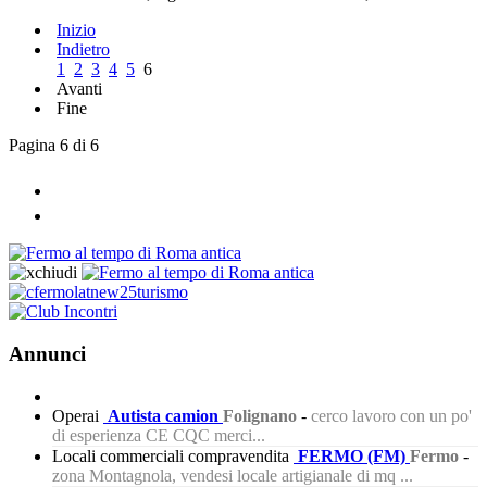
Inizio
Indietro
1
2
3
4
5
6
Avanti
Fine
Pagina 6 di 6
Annunci
Operai
Autista camion
Folignano
-
cerco lavoro con un po'
di esperienza CE CQC merci...
Locali commerciali compravendita
FERMO (FM)
Fermo
-
zona Montagnola, vendesi locale artigianale di mq ...