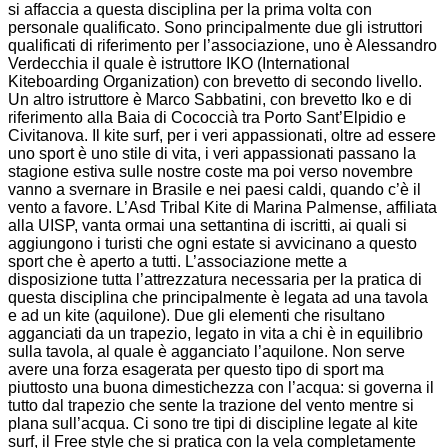
si affaccia a questa disciplina per la prima volta con
personale qualificato. Sono principalmente due gli istruttori
qualificati di riferimento per l’associazione, uno è Alessandro
Verdecchia il quale è istruttore IKO (International
Kiteboarding Organization) con brevetto di secondo livello.
Un altro istruttore è Marco Sabbatini, con brevetto Iko e di
riferimento alla Baia di Cococcià tra Porto Sant’Elpidio e
Civitanova. Il kite surf, per i veri appassionati, oltre ad essere
uno sport è uno stile di vita, i veri appassionati passano la
stagione estiva sulle nostre coste ma poi verso novembre
vanno a svernare in Brasile e nei paesi caldi, quando c’è il
vento a favore. L’Asd Tribal Kite di Marina Palmense, affiliata
alla UISP, vanta ormai una settantina di iscritti, ai quali si
aggiungono i turisti che ogni estate si avvicinano a questo
sport che è aperto a tutti. L’associazione mette a
disposizione tutta l’attrezzatura necessaria per la pratica di
questa disciplina che principalmente è legata ad una tavola
e ad un kite (aquilone). Due gli elementi che risultano
agganciati da un trapezio, legato in vita a chi è in equilibrio
sulla tavola, al quale è agganciato l’aquilone. Non serve
avere una forza esagerata per questo tipo di sport ma
piuttosto una buona dimestichezza con l’acqua: si governa il
tutto dal trapezio che sente la trazione del vento mentre si
plana sull’acqua. Ci sono tre tipi di discipline legate al kite
surf, il Free style che si pratica con la vela completamente