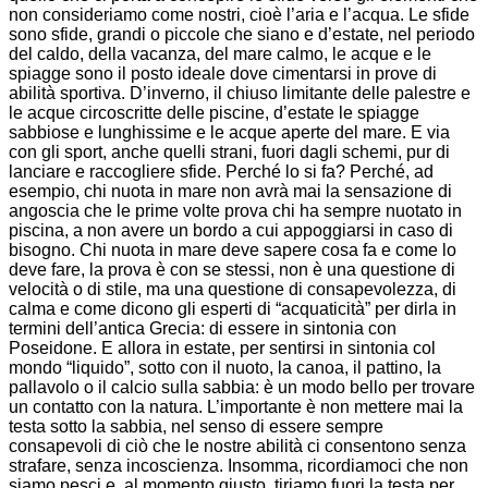
non consideriamo come nostri, cioè l’aria e l’acqua. Le sfide
sono sfide, grandi o piccole che siano e d’estate, nel periodo
del caldo, della vacanza, del mare calmo, le acque e le
spiagge sono il posto ideale dove cimentarsi in prove di
abilità sportiva. D’inverno, il chiuso limitante delle palestre e
le acque circoscritte delle piscine, d’estate le spiagge
sabbiose e lunghissime e le acque aperte del mare. E via
con gli sport, anche quelli strani, fuori dagli schemi, pur di
lanciare e raccogliere sfide. Perché lo si fa? Perché, ad
esempio, chi nuota in mare non avrà mai la sensazione di
angoscia che le prime volte prova chi ha sempre nuotato in
piscina, a non avere un bordo a cui appoggiarsi in caso di
bisogno. Chi nuota in mare deve sapere cosa fa e come lo
deve fare, la prova è con se stessi, non è una questione di
velocità o di stile, ma una questione di consapevolezza, di
calma e come dicono gli esperti di “acquaticità” per dirla in
termini dell’antica Grecia: di essere in sintonia con
Poseidone. E allora in estate, per sentirsi in sintonia col
mondo “liquido”, sotto con il nuoto, la canoa, il pattino, la
pallavolo o il calcio sulla sabbia: è un modo bello per trovare
un contatto con la natura. L’importante è non mettere mai la
testa sotto la sabbia, nel senso di essere sempre
consapevoli di ciò che le nostre abilità ci consentono senza
strafare, senza incoscienza. Insomma, ricordiamoci che non
siamo pesci e, al momento giusto, tiriamo fuori la testa per