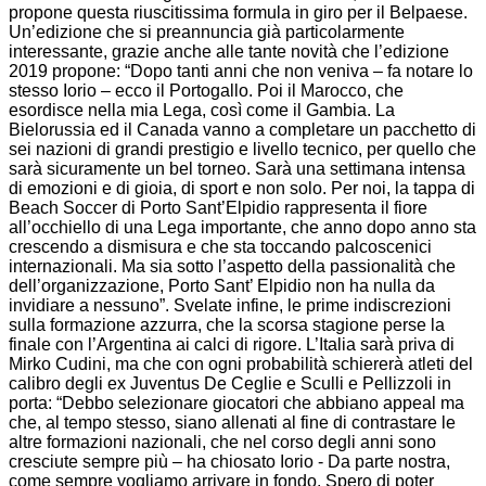
propone questa riuscitissima formula in giro per il Belpaese.
Un’edizione che si preannuncia già particolarmente
interessante, grazie anche alle tante novità che l’edizione
2019 propone: “Dopo tanti anni che non veniva – fa notare lo
stesso Iorio – ecco il Portogallo. Poi il Marocco, che
esordisce nella mia Lega, così come il Gambia. La
Bielorussia ed il Canada vanno a completare un pacchetto di
sei nazioni di grandi prestigio e livello tecnico, per quello che
sarà sicuramente un bel torneo. Sarà una settimana intensa
di emozioni e di gioia, di sport e non solo. Per noi, la tappa di
Beach Soccer di Porto Sant’Elpidio rappresenta il fiore
all’occhiello di una Lega importante, che anno dopo anno sta
crescendo a dismisura e che sta toccando palcoscenici
internazionali. Ma sia sotto l’aspetto della passionalità che
dell’organizzazione, Porto Sant’ Elpidio non ha nulla da
invidiare a nessuno”. Svelate infine, le prime indiscrezioni
sulla formazione azzurra, che la scorsa stagione perse la
finale con l’Argentina ai calci di rigore. L’Italia sarà priva di
Mirko Cudini, ma che con ogni probabilità schiererà atleti del
calibro degli ex Juventus De Ceglie e Sculli e Pellizzoli in
porta: “Debbo selezionare giocatori che abbiano appeal ma
che, al tempo stesso, siano allenati al fine di contrastare le
altre formazioni nazionali, che nel corso degli anni sono
cresciute sempre più – ha chiosato Iorio - Da parte nostra,
come sempre vogliamo arrivare in fondo. Spero di poter