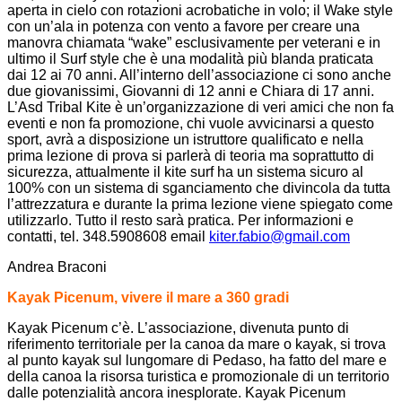
aperta in cielo con rotazioni acrobatiche in volo; il Wake style
con un’ala in potenza con vento a favore per creare una
manovra chiamata “wake” esclusivamente per veterani e in
ultimo il Surf style che è una modalità più blanda praticata
dai 12 ai 70 anni. All’interno dell’associazione ci sono anche
due giovanissimi, Giovanni di 12 anni e Chiara di 17 anni.
L’Asd Tribal Kite è un’organizzazione di veri amici che non fa
eventi e non fa promozione, chi vuole avvicinarsi a questo
sport, avrà a disposizione un istruttore qualificato e nella
prima lezione di prova si parlerà di teoria ma soprattutto di
sicurezza, attualmente il kite surf ha un sistema sicuro al
100% con un sistema di sganciamento che divincola da tutta
l’attrezzatura e durante la prima lezione viene spiegato come
utilizzarlo. Tutto il resto sarà pratica. Per informazioni e
contatti, tel. 348.5908608 email
kiter.fabio@gmail.com
Andrea Braconi
Kayak Picenum, vivere il mare a 360 gradi
Kayak Picenum c’è. L’associazione, divenuta punto di
riferimento territoriale per la canoa da mare o kayak, si trova
al punto kayak sul lungomare di Pedaso, ha fatto del mare e
della canoa la risorsa turistica e promozionale di un territorio
dalle potenzialità ancora inesplorate. Kayak Picenum