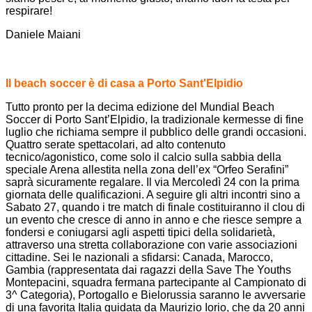
respirare!
Daniele Maiani
Il beach soccer è di casa a Porto Sant'Elpidio
Tutto pronto per la decima edizione del Mundial Beach
Soccer di Porto Sant’Elpidio, la tradizionale kermesse di fine
luglio che richiama sempre il pubblico delle grandi occasioni.
Quattro serate spettacolari, ad alto contenuto
tecnico/agonistico, come solo il calcio sulla sabbia della
speciale Arena allestita nella zona dell’ex “Orfeo Serafini”
saprà sicuramente regalare. Il via Mercoledì 24 con la prima
giornata delle qualificazioni. A seguire gli altri incontri sino a
Sabato 27, quando i tre match di finale costituiranno il clou di
un evento che cresce di anno in anno e che riesce sempre a
fondersi e coniugarsi agli aspetti tipici della solidarietà,
attraverso una stretta collaborazione con varie associazioni
cittadine. Sei le nazionali a sfidarsi: Canada, Marocco,
Gambia (rappresentata dai ragazzi della Save The Youths
Montepacini, squadra fermana partecipante al Campionato di
3^ Categoria), Portogallo e Bielorussia saranno le avversarie
di una favorita Italia guidata da Maurizio Iorio, che da 20 anni