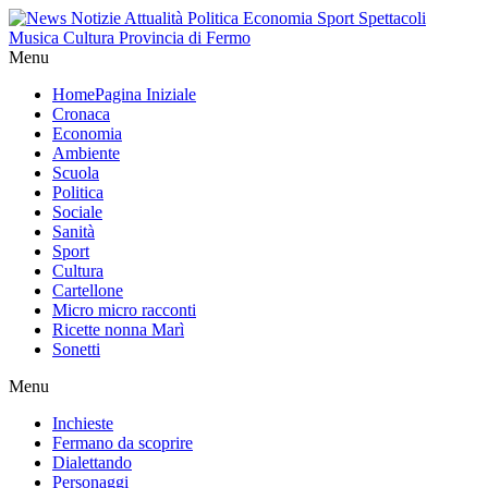
Menu
Home
Pagina Iniziale
Cronaca
Economia
Ambiente
Scuola
Politica
Sociale
Sanità
Sport
Cultura
Cartellone
Micro micro racconti
Ricette nonna Marì
Sonetti
Menu
Inchieste
Fermano da scoprire
Dialettando
Personaggi