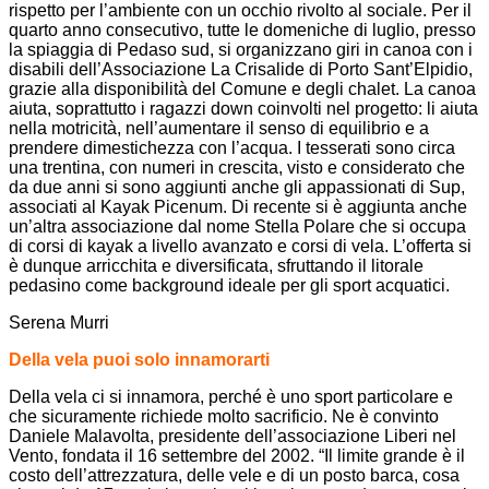
rispetto per l’ambiente con un occhio rivolto al sociale. Per il
quarto anno consecutivo, tutte le domeniche di luglio, presso
la spiaggia di Pedaso sud, si organizzano giri in canoa con i
disabili dell’Associazione La Crisalide di Porto Sant’Elpidio,
grazie alla disponibilità del Comune e degli chalet. La canoa
aiuta, soprattutto i ragazzi down coinvolti nel progetto: li aiuta
nella motricità, nell’aumentare il senso di equilibrio e a
prendere dimestichezza con l’acqua. I tesserati sono circa
una trentina, con numeri in crescita, visto e considerato che
da due anni si sono aggiunti anche gli appassionati di Sup,
associati al Kayak Picenum. Di recente si è aggiunta anche
un’altra associazione dal nome Stella Polare che si occupa
di corsi di kayak a livello avanzato e corsi di vela. L’offerta si
è dunque arricchita e diversificata, sfruttando il litorale
pedasino come background ideale per gli sport acquatici.
Serena Murri
Della vela puoi solo innamorarti
Della vela ci si innamora, perché è uno sport particolare e
che sicuramente richiede molto sacrificio. Ne è convinto
Daniele Malavolta, presidente dell’associazione Liberi nel
Vento, fondata il 16 settembre del 2002. “Il limite grande è il
costo dell’attrezzatura, delle vele e di un posto barca, cosa