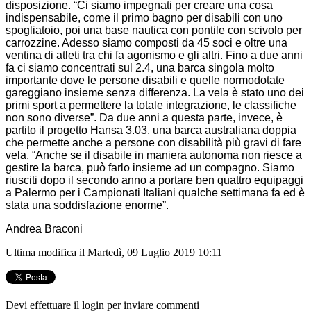
disposizione. “Ci siamo impegnati per creare una cosa
indispensabile, come il primo bagno per disabili con uno
spogliatoio, poi una base nautica con pontile con scivolo per
carrozzine. Adesso siamo composti da 45 soci e oltre una
ventina di atleti tra chi fa agonismo e gli altri. Fino a due anni
fa ci siamo concentrati sul 2.4, una barca singola molto
importante dove le persone disabili e quelle normodotate
gareggiano insieme senza differenza. La vela è stato uno dei
primi sport a permettere la totale integrazione, le classifiche
non sono diverse”. Da due anni a questa parte, invece, è
partito il progetto Hansa 3.03, una barca australiana doppia
che permette anche a persone con disabilità più gravi di fare
vela. “Anche se il disabile in maniera autonoma non riesce a
gestire la barca, può farlo insieme ad un compagno. Siamo
riusciti dopo il secondo anno a portare ben quattro equipaggi
a Palermo per i Campionati Italiani qualche settimana fa ed è
stata una soddisfazione enorme”.
Andrea Braconi
Ultima modifica il Martedì, 09 Luglio 2019 10:11
Devi effettuare il login per inviare commenti