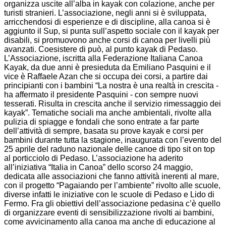
organizza uscite all’alba in kayak con colazione, anche per
turisti stranieri. L’associazione, negli anni si è sviluppata,
arricchendosi di esperienze e di discipline, alla canoa si è
aggiunto il Sup, si punta sull’aspetto sociale con il kayak per
disabili, si promuovono anche corsi di canoa per livelli più
avanzati. Coesistere di può, al punto kayak di Pedaso.
L’Associazione, iscritta alla Federazione Italiana Canoa
Kayak, da due anni è presieduta da Emiliano Pasquini e il
vice è Raffaele Azan che si occupa dei corsi, a partire dai
principianti con i bambini “La nostra è una realtà in crescita -
ha affermato il presidente Pasquini - con sempre nuovi
tesserati. Risulta in crescita anche il servizio rimessaggio dei
kayak”. Tematiche sociali ma anche ambientali, rivolte alla
pulizia di spiagge e fondali che sono entrate a far parte
dell’attività di sempre, basata su prove kayak e corsi per
bambini durante tutta la stagione, inaugurata con l’evento del
25 aprile del raduno nazionale delle canoe di tipo sit on top
al porticciolo di Pedaso. L’associazione ha aderito
all’iniziativa “Italia in Canoa” dello scorso 24 maggio,
dedicata alle associazioni che fanno attività inerenti al mare,
con il progetto “Pagaiando per l’ambiente” rivolto alle scuole,
diverse infatti le iniziative con le scuole di Pedaso e Lido di
Fermo. Fra gli obiettivi dell’associazione pedasina c’è quello
di organizzare eventi di sensibilizzazione rivolti ai bambini,
come avvicinamento alla canoa ma anche di educazione al