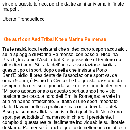
vincere questo torneo, perché da tre anni arriviamo in finale
ma poi…”.
Uberto Frenquellucci
Kite surf con Asd Tribal Kite a Marina Palmense
Tra le realtà locali esistenti che si dedicano a sport acquatici,
sulla spiaggia di Marina Palmense, con base al Nicolina
Beach, troviamo l’Asd Tribal Kite, presente sul territorio da
oltre dieci anni. Si tratta dell’unica associazione rivolta a
questo tipo di sport, dopo quella che insiste a Porto
Sant’Elpidio. Il presidente dell’associazione sportiva, da
ormai 9 anni, è Fabio La Civita che ha questa passione da
sempre e ha deciso di portarla sul suo territorio di riferimento:
“Mi sono appassionato a questo sport quando l’ho visto
praticare per caso, a nord dell’Emilia Romagna; le vele in
aria mi hanno affascinato. Si tratta di uno sport importato
dalle Hawaii, bello da praticare ma con la dovuta cautela.
Bisogna sempre affidarsi ad istruttori qualificati. Non è uno
sport per autodidatti” ha messo in chiaro il presidente. Il
compito di questa realtà, facilmente individuabile sul litorale
di Marina Palmense, è anche quello di mettere in contatto chi