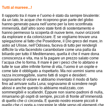
Tutti al mareee...!
Il rapporto tra il mare e l’uomo è stato da sempre bivalente:
da un lato, le acque che ricoprono gran parte del globo
hanno generato paura nell’uomo per la loro sconfinata
immensità, dall’altro sono state fonti di sostentamento e
hanno permesso la scoperta di nuove terre, nuovi orizzonti
da esplorare e da colonizzare. E se vogliamo trovare una
spiegazione al fatto che Poseidone, il Dio greco del mare, in
astio ad Ulisse, nell’Odissea, faceva di tutto per rendergli
difficile la vita facendolo carambolare come una palla da
biliardo per tutto il Mediterraneo, quella è che il mare dona
conoscenza e vita, ma si fa pagare un prezzo salato come
l’acqua che lo forma. Il mare è per i pesci che lo abitano e
tutte le sue altre infinite forme di vita, l’uomo è un ospite e
come tale è obbligato a rispettarlo. Ma noi uomini siamo una
razza incorreggibile, siamo fatti di sogni e desideri:
sognavamo di volare e abbiamo inventato il modo di farlo
fino ad arrivare sulla Luna; sognavamo di scendere negli
abissi e anche questo lo abbiamo realizzato, con
sommergibili e scafandri. Eppure non siamo padroni di nulla,
rimaniamo gli ospiti di sempre, piccoli di fronte all’immensità
di quello che ci circonda. E questo nostro essere piccoli è
quello che ci porta a concepire le sfide verso gli elementi che