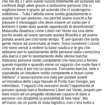
che noi da 17 anni siamo riusciti totalmente ad azzerare nei
confronti degli atleti grazie a tantissime persone che ci
vogliono bene e grazie ad aziende che ci sostengono -
sottolinea -. Tutta l’attività viene svolta gratuitamente e
questo non per pietismo, ma perché siamo riusciti a far
passare il messaggio che deve essere un vanto per il
territorio il poter dare queste opportunità di divertimento”.
Malavolta ribadisce come Liberi nel Vento sia una delle
poche realtà ad avere sposato questa filosofia e ad averla
portata avanti per così tanto tempo. “È per questo che tanta
gente riesce ad avvicinarsi al mare. Sono numerosi i circoli
che sono venuti a vedere la base nautica e le gru che
abbiamo per lo spostamento delle persone dalla carrozzina
alla barca o per lo spostamento delle stesse barche.
Abbiamo persone molto competenti che riescono a fornire
queste risposte e quando viene un ragazzo che vuole fare il
corso di vela è per noi un piacere. Forniamo barche, vele e
soprattutto un istruttore molto competente e bravo come
Stefano”. L’associazione era nata per portare avanti
un’iniziativa della Lega Navale di Porto San Giorgio, poi
interrottasi. “I ragazzi che avevano avuto l’opportunità di
provare questa barca fondarono Liberi nel Vento, proprio per
dare inizio ad un progetto strutturato capace di dare a
persone con disabilità la possibilità di fare vela”. Ma
all’inizio, da un punto di vista logistico, non c’era nulla a