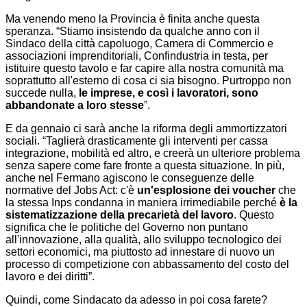
Ma venendo meno la Provincia è finita anche questa
speranza. “Stiamo insistendo da qualche anno con il
Sindaco della città capoluogo, Camera di Commercio e
associazioni imprenditoriali, Confindustria in testa, per
istituire questo tavolo e far capire alla nostra comunità ma
soprattutto all'esterno di cosa ci sia bisogno. Purtroppo non
succede nulla,
le imprese, e così i lavoratori, sono
abbandonate a loro stesse
”.
E da gennaio ci sarà anche la riforma degli ammortizzatori
sociali. “Taglierà drasticamente gli interventi per cassa
integrazione, mobilità ed altro, e creerà un ulteriore problema
senza sapere come fare fronte a questa situazione. In più,
anche nel Fermano agiscono le conseguenze delle
normative del Jobs Act: c'è
un'esplosione dei voucher
che
la stessa Inps condanna in maniera irrimediabile perché
è la
sistematizzazione della precarietà del lavoro
. Questo
significa che le politiche del Governo non puntano
all'innovazione, alla qualità, allo sviluppo tecnologico dei
settori economici, ma piuttosto ad innestare di nuovo un
processo di competizione con abbassamento del costo del
lavoro e dei diritti”.
Quindi, come Sindacato da adesso in poi cosa farete?