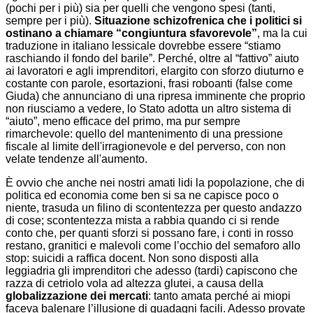
(pochi per i più) sia per quelli che vengono spesi (tanti,
sempre per i più).
Situazione schizofrenica che i politici si
ostinano a chiamare “congiuntura sfavorevole”
, ma la cui
traduzione in italiano lessicale dovrebbe essere “stiamo
raschiando il fondo del barile”. Perché, oltre al “fattivo” aiuto
ai lavoratori e agli imprenditori, elargito con sforzo diuturno e
costante con parole, esortazioni, frasi roboanti (false come
Giuda) che annunciano di una ripresa imminente che proprio
non riusciamo a vedere, lo Stato adotta un altro sistema di
“aiuto”, meno efficace del primo, ma pur sempre
rimarchevole: quello del mantenimento di una pressione
fiscale al limite dell'irragionevole e del perverso, con non
velate tendenze all'aumento.
È ovvio che anche nei nostri amati lidi la popolazione, che di
politica ed economia come ben si sa ne capisce poco o
niente, trasuda un filino di scontentezza per questo andazzo
di cose; scontentezza mista a rabbia quando ci si rende
conto che, per quanti sforzi si possano fare, i conti in rosso
restano, granitici e malevoli come l’occhio del semaforo allo
stop: suicidi a raffica docent. Non sono disposti alla
leggiadria gli imprenditori che adesso (tardi) capiscono che
razza di cetriolo vola ad altezza glutei, a causa della
globalizzazione dei mercati
: tanto amata perché ai miopi
faceva balenare l’illusione di guadagni facili. Adesso provate