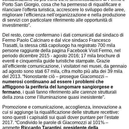
Porto San Giorgio, cosa che ha permesso di riqualificare e
rilanciare l'offerta turistica, accrescere lo sviluppo delle aree,
migliorare l'efficienza nell'organizzazione e nella produzione
di servizi con particolare riferimento alle opportunità di
investimento”.
Del resto, come confermano i dati comunicati dal sindaco di
Fermo Paolo Calcinaro e dal vice sindaco Francesco
Trasatti, la stessa città capoluogo ha registrato 700 mila
persone raggiunte della pagina Facebook Visit Fermo, nel
periodo dicembre 2015 - agosto 2016; 17 mila brochure di
eventi e cinquemila guide turistiche stampate. Grazie
all'efficiente comunicazione, i visitatori nei musei, da gennaio
ad agosto sono stati 67 mila, cifra molto più alta dei 39 mila
del 2013. “Nonostante ciò – prosegue Giacomozzi –
numerosi continuano ad essere i problemi che
affliggono la periferia del lungomare
sangiorgese e
fermano
, i quali fanno riferimento alle carenze strutturali
della zona come l’illuminazione quasi inesistente”.
Promozione e comunicazione, accoglienza, innovazione a
cui si aggiunge la riqualificazione delle strutture recettive:
sono questi i capisaldi sui quali dover puntare per l'estate
2017. “Condivido le parole di Giacomozzi al 101% –
ammette
Riccardo Tarantini, presidente della