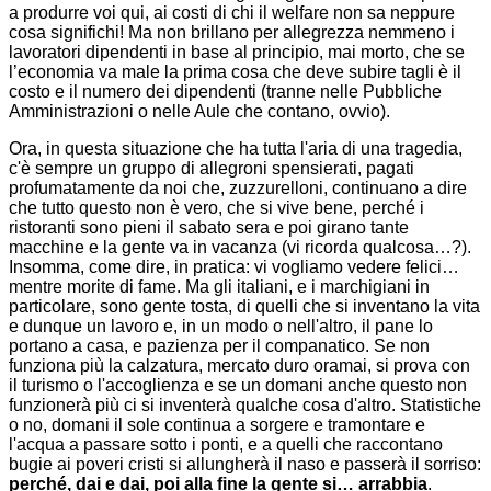
a produrre voi qui, ai costi di chi il welfare non sa neppure
cosa significhi! Ma non brillano per allegrezza nemmeno i
lavoratori dipendenti in base al principio, mai morto, che se
l’economia va male la prima cosa che deve subire tagli è il
costo e il numero dei dipendenti (tranne nelle Pubbliche
Amministrazioni o nelle Aule che contano, ovvio).
Ora, in questa situazione che ha tutta l'aria di una tragedia,
c'è sempre un gruppo di allegroni spensierati, pagati
profumatamente da noi che, zuzzurelloni, continuano a dire
che tutto questo non è vero, che si vive bene, perché i
ristoranti sono pieni il sabato sera e poi girano tante
macchine e la gente va in vacanza (vi ricorda qualcosa…?).
Insomma, come dire, in pratica: vi vogliamo vedere felici…
mentre morite di fame. Ma gli italiani, e i marchigiani in
particolare, sono gente tosta, di quelli che si inventano la vita
e dunque un lavoro e, in un modo o nell'altro, il pane lo
portano a casa, e pazienza per il companatico. Se non
funziona più la calzatura, mercato duro oramai, si prova con
il turismo o l'accoglienza e se un domani anche questo non
funzionerà più ci si inventerà qualche cosa d'altro. Statistiche
o no, domani il sole continua a sorgere e tramontare e
l'acqua a passare sotto i ponti, e a quelli che raccontano
bugie ai poveri cristi si allungherà il naso e passerà il sorriso:
perché, dai e dai, poi alla fine la gente si… arrabbia
.