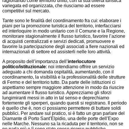
ragionando come territorio unito, con la sua offerta turistica
variegata ed organizzata, che riusciamo ad essere
competitivi sul mercato.
Tante sono le finalità del coordinamento fra cui: elaborare i
piani per la promozione turistica del territorio, interfacciarsi
ed interloquire in modo unitario con il Comune e la Regione,
monitorare stagionalmente il flusso turistico, favorire l’azione
di acquisti centralizzati e servizi dedicati, promuovere e
favorire la partecipazione degli associati a fiere nazionali ed
internazionali di settore ed assisterli nelle loro attività.
A proposito dell’importanza dell’
interlocutore
politico/istituzionale
: noi intendiamo offrire un servizio
adeguato a chi domanda ospitalità, aumentando, con il
coordinamento, la visibilità e la professionalità delle strutture
di Fermo e del territorio tutto.
Da parte delle istituzioni ci
aspettiamo sempre maggiore attenzione in modo da riuscire
ad aumentare il flusso turistico. Apprezziamo gli sforzi
lungimiranti messi in atto in tal senso e deprechiamo
fortemente gli sperperi, quando questi si registrano. Il periodo
è quello che è, non ci possiamo permettere di buttare soldi
pubblici. Per andare sul pratico, si è fatto un gran parlare del
Diamante di Porto Sant’Elpidio, una delle porte dell’Expo
nelle Marche. Nessuno sa la ricaduta per il territorio, non se
ne parla più e lì sono state spese risorse pubbliche.