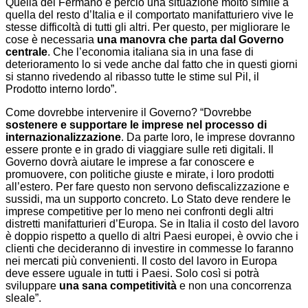
Quella del Fermano è perciò una situazione molto simile a
quella del resto d’Italia e il comportato manifatturiero vive le
stesse difficoltà di tutti gli altri. Per questo, per migliorare le
cose è necessaria
una manovra che parta dal Governo
centrale
. Che l’economia italiana sia in una fase di
deterioramento lo si vede anche dal fatto che in questi giorni
si stanno rivedendo al ribasso tutte le stime sul Pil, il
Prodotto interno lordo”.
Come dovrebbe intervenire il Governo? “Dovrebbe
sostenere e supportare le imprese nel processo di
internazionalizzazione
. Da parte loro, le imprese dovranno
essere pronte e in grado di viaggiare sulle reti digitali. Il
Governo dovrà aiutare le imprese a far conoscere e
promuovere, con politiche giuste e mirate, i loro prodotti
all’estero. Per fare questo non servono defiscalizzazione e
sussidi, ma un supporto concreto. Lo Stato deve rendere le
imprese competitive per lo meno nei confronti degli altri
distretti manifatturieri d’Europa. Se in Italia il costo del lavoro
è doppio rispetto a quello di altri Paesi europei, è ovvio che i
clienti che decideranno di investire in commesse lo faranno
nei mercati più convenienti. Il costo del lavoro in Europa
deve essere uguale in tutti i Paesi. Solo così si potrà
sviluppare
una sana competitività
e non una concorrenza
sleale”.