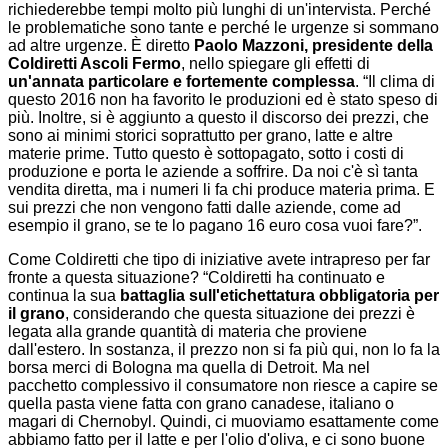
richiederebbe tempi molto più lunghi di un'intervista. Perché
le problematiche sono tante e perché le urgenze si sommano
ad altre urgenze. È diretto
Paolo Mazzoni, presidente della
Coldiretti Ascoli Fermo
, nello spiegare gli effetti di
un'annata particolare e fortemente complessa
. “Il clima di
questo 2016 non ha favorito le produzioni ed è stato speso di
più. Inoltre, si è aggiunto a questo il discorso dei prezzi, che
sono ai minimi storici soprattutto per grano, latte e altre
materie prime. Tutto questo è sottopagato, sotto i costi di
produzione e porta le aziende a soffrire. Da noi c'è sì tanta
vendita diretta, ma i numeri li fa chi produce materia prima. E
sui prezzi che non vengono fatti dalle aziende, come ad
esempio il grano, se te lo pagano 16 euro cosa vuoi fare?”.
Come Coldiretti che tipo di iniziative avete intrapreso per far
fronte a questa situazione? “Coldiretti ha continuato e
continua la sua
battaglia sull'etichettatura obbligatoria per
il grano
, considerando che questa situazione dei prezzi è
legata alla grande quantità di materia che proviene
dall'estero. In sostanza, il prezzo non si fa più qui, non lo fa la
borsa merci di Bologna ma quella di Detroit. Ma nel
pacchetto complessivo il consumatore non riesce a capire se
quella pasta viene fatta con grano canadese, italiano o
magari di Chernobyl. Quindi, ci muoviamo esattamente come
abbiamo fatto per il latte e per l'olio d'oliva, e ci sono buone