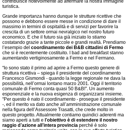
contribuisce notevolmente ad affermare la nostra immagine
turistica.
Grande importanza hanno dunque le strutture ricettive che
possono e debbono essere messe in condizione di dare il
massimo in termini di ospitalità e di servizi per favorire la
crescita di un settore ormai nevralgico nel nostro futuro
economico. E che il futuro sia già iniziato lo stiamo
costatando grazie a tante piccole e grandi realtà. Prendiamo
l’esempio del
coordinamento dei B&B cittadini di Fermo
che si è recentemente costituito. I bad and breakfast stanno
aumentando vertiginosamente a Fermo e nel Fermano.
“Io sono stato il primo ad aprire a Fermo questo genere di
struttura ricettiva – spiega il presidente del coordinamento
Francesco Gismondi - quando la legge regionale ne dava la
possibilità, nell’ormai lontano marzo 2001.
Oggi il territorio
comunale di Fermo conta quasi 50 B&B!”. Un aumento
esponenziale e la nuova esigenza di organizzarsi insieme.
“Per questo è nato il coordinamento - prosegue il presidente
-, ed il merito va dato anche all’amministrazione comunale
nella figura dell’Assessore Trasatti, che crede molto in
questo progetto. Attualmente contiamo quindici aderenti ma
siamo aperti a tutti e
l’obiettivo è di estendere il nostro
raggio d’azione all’intera provincia
perché è solo