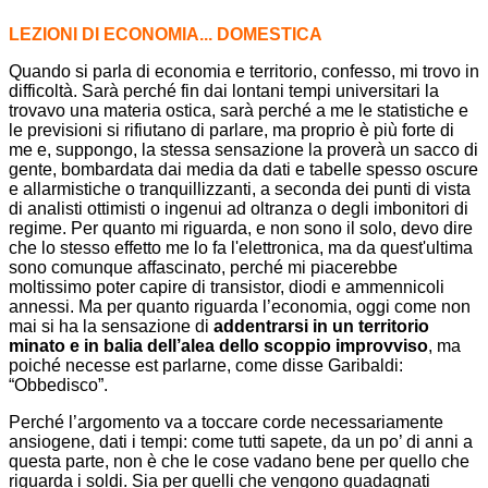
LEZIONI DI ECONOMIA... DOMESTICA
Quando si parla di economia e territorio, confesso, mi trovo in
difficoltà. Sarà perché fin dai lontani tempi universitari la
trovavo una materia ostica, sarà perché a me le statistiche e
le previsioni si rifiutano di parlare, ma proprio è più forte di
me e, suppongo, la stessa sensazione la proverà un sacco di
gente, bombardata dai media da dati e tabelle spesso oscure
e allarmistiche o tranquillizzanti, a seconda dei punti di vista
di analisti ottimisti o ingenui ad oltranza o degli imbonitori di
regime. Per quanto mi riguarda, e non sono il solo, devo dire
che lo stesso effetto me lo fa l'elettronica, ma da quest'ultima
sono comunque affascinato, perché mi piacerebbe
moltissimo poter capire di transistor, diodi e ammennicoli
annessi. Ma per quanto riguarda l’economia, oggi come non
mai si ha la sensazione di
addentrarsi in un territorio
minato e in balia dell’alea dello scoppio improvviso
, ma
poiché necesse est parlarne, come disse Garibaldi:
“Obbedisco”.
Perché l’argomento va a toccare corde necessariamente
ansiogene, dati i tempi: come tutti sapete, da un po’ di anni a
questa parte, non è che le cose vadano bene per quello che
riguarda i soldi. Sia per quelli che vengono guadagnati