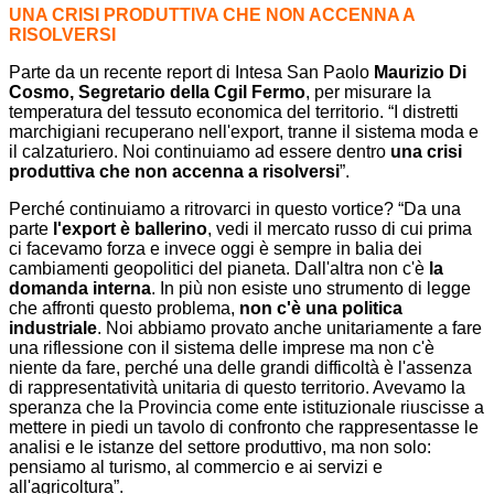
UNA CRISI PRODUTTIVA CHE NON ACCENNA A
RISOLVERSI
Parte da un recente report di Intesa San Paolo
Maurizio Di
Cosmo, Segretario della Cgil Fermo
, per misurare la
temperatura del tessuto economica del territorio. “I distretti
marchigiani recuperano nell'export, tranne il sistema moda e
il calzaturiero. Noi continuiamo ad essere dentro
una crisi
produttiva che non accenna a risolversi
”.
Perché continuiamo a ritrovarci in questo vortice? “Da una
parte
l'export è ballerino
, vedi il mercato russo di cui prima
ci facevamo forza e invece oggi è sempre in balia dei
cambiamenti geopolitici del pianeta. Dall'altra non c'è
la
domanda interna
. In più non esiste uno strumento di legge
che affronti questo problema,
non c'è una politica
industriale
. Noi abbiamo provato anche unitariamente a fare
una riflessione con il sistema delle imprese ma non c'è
niente da fare, perché una delle grandi difficoltà è l'assenza
di rappresentatività unitaria di questo territorio. Avevamo la
speranza che la Provincia come ente istituzionale riuscisse a
mettere in piedi un tavolo di confronto che rappresentasse le
analisi e le istanze del settore produttivo, ma non solo:
pensiamo al turismo, al commercio e ai servizi e
all'agricoltura”.