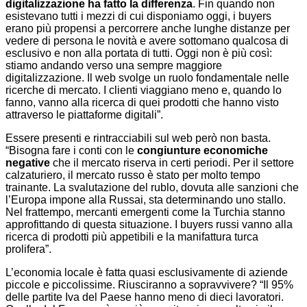
digitalizzazione ha fatto la differenza
. Fin quando non
esistevano tutti i mezzi di cui disponiamo oggi, i buyers
erano più propensi a percorrere anche lunghe distanze per
vedere di persona le novità e avere sottomano qualcosa di
esclusivo e non alla portata di tutti. Oggi non è più così:
stiamo andando verso una sempre maggiore
digitalizzazione. Il web svolge un ruolo fondamentale nelle
ricerche di mercato. I clienti viaggiano meno e, quando lo
fanno, vanno alla ricerca di quei prodotti che hanno visto
attraverso le piattaforme digitali”.
Essere presenti e rintracciabili sul web però non basta.
“Bisogna fare i conti con le
congiunture economiche
negative
che il mercato riserva in certi periodi. Per il settore
calzaturiero, il mercato russo è stato per molto tempo
trainante. La svalutazione del rublo, dovuta alle sanzioni che
l’Europa impone alla Russai, sta determinando uno stallo.
Nel frattempo, mercanti emergenti come la Turchia stanno
approfittando di questa situazione. I buyers russi vanno alla
ricerca di prodotti più appetibili e la manifattura turca
prolifera”.
L’economia locale è fatta quasi esclusivamente di aziende
piccole e piccolissime. Riusciranno a sopravvivere? “Il 95%
delle partite Iva del Paese hanno meno di dieci lavoratori.