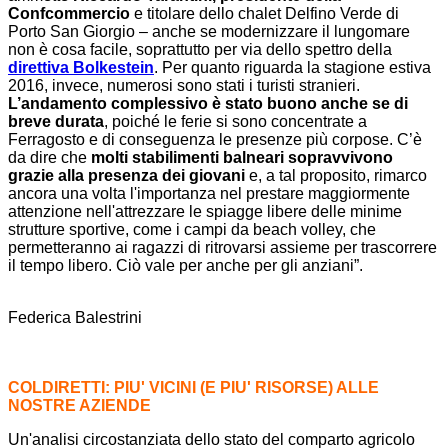
Confcommercio
e titolare dello chalet Delfino Verde di
Porto San Giorgio – anche se modernizzare il lungomare
non è cosa facile, soprattutto per via dello spettro della
direttiva Bolkestein
. Per quanto riguarda la stagione estiva
2016, invece, numerosi sono stati i turisti stranieri.
L’andamento complessivo è stato buono anche se di
breve durata
, poiché le ferie si sono concentrate a
Ferragosto e di conseguenza le presenze più corpose. C’è
da dire che
molti stabilimenti balneari sopravvivono
grazie alla presenza dei giovani
e, a tal proposito, rimarco
ancora una volta l'importanza nel prestare maggiormente
attenzione nell'attrezzare le spiagge libere delle minime
strutture sportive, come i campi da beach volley, che
permetteranno ai ragazzi di ritrovarsi assieme per trascorrere
il tempo libero. Ciò vale per anche per gli anziani”.
Federica Balestrini
COLDIRETTI: PIU' VICINI (E PIU' RISORSE) ALLE
NOSTRE AZIENDE
Un'analisi circostanziata dello stato del comparto agricolo