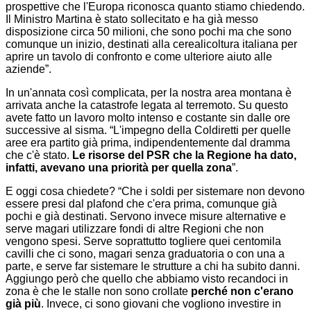
prospettive che l'Europa riconosca quanto stiamo chiedendo.
Il Ministro Martina è stato sollecitato e ha già messo
disposizione circa 50 milioni, che sono pochi ma che sono
comunque un inizio, destinati alla cerealicoltura italiana per
aprire un tavolo di confronto e come ulteriore aiuto alle
aziende”.
In un'annata così complicata, per la nostra area montana è
arrivata anche la catastrofe legata al terremoto. Su questo
avete fatto un lavoro molto intenso e costante sin dalle ore
successive al sisma. “L'impegno della Coldiretti per quelle
aree era partito già prima, indipendentemente dal dramma
che c'è stato.
Le risorse del PSR che la Regione ha dato,
infatti, avevano una priorità per quella zona
”.
E oggi cosa chiedete? “Che i soldi per sistemare non devono
essere presi dal plafond che c'era prima, comunque già
pochi e già destinati. Servono invece misure alternative e
serve magari utilizzare fondi di altre Regioni che non
vengono spesi. Serve soprattutto togliere quei centomila
cavilli che ci sono, magari senza graduatoria o con una a
parte, e serve far sistemare le strutture a chi ha subito danni.
Aggiungo però che quello che abbiamo visto recandoci in
zona è che le stalle non sono crollate
perché non c'erano
già più
. Invece, ci sono giovani che vogliono investire in