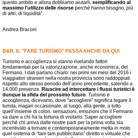
questo ambito e allora dobbiamo aiutarli,
semplificando al
massimo l'utilizzo delle risorse
perché hanno bisogno, più
di altri, di liquidità”.
Andrea Braconi
B
&B
, IL "FARE TURISMO" PASSA ANCHE DA QUI
Turismo e accoglienza si stanno rivelando fattori
fondamentali per la valorizzazione, anche economica, del
Fermano. I dati parlano chiaro: nei primi sei mesi del 2016 i
viaggiatori stranieri nella nostra provincia sono raddoppiati
rispetto allo stesso periodo dell’anno precedente, salendo a
14.000 presenze.
Riuscire ad intercettare i flussi turistici è
dunque la sfida del prossimo futuro
. Turismo e
accoglienza, dicevamo, dove “accogliere” significa legare il
turista, magari occasionale, al luogo, alla gente, a tutto
quell’insieme di colori, sensazioni, emozioni che il Fermano
sa dare a chi ha la fortuna di visitarlo. Saper accogliere
perché chi arriva dalle nostre parti per la prima volta sia
incentivato a tornare e contemporaneamente metta in moto
quel sistema di “tam tam pubblicitario” diretto o virtuale che