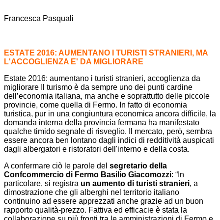
Francesca Pasquali
ESTATE 2016: AUMENTANO I TURISTI STRANIERI, MA
L'ACCOGLIENZA E' DA MIGLIORARE
Estate 2016: aumentano i turisti stranieri, accoglienza da
migliorare Il turismo è da sempre uno dei punti cardine
dell’economia italiana, ma anche e soprattutto delle piccole
provincie, come quella di Fermo. In fatto di economia
turistica, pur in una congiuntura economica ancora difficile, la
domanda interna della provincia fermana ha manifestato
qualche timido segnale di risveglio. Il mercato, però, sembra
essere ancora ben lontano dagli indici di redditività auspicati
dagli albergatori e ristoratori dell'interno e della costa.
A confermare ciò le parole del
segretario della
Confcommercio di Fermo Basilio Giacomozzi
: “In
particolare, si registra
un aumento di turisti stranieri
, a
dimostrazione che gli alberghi nel territorio italiano
continuino ad essere apprezzati anche grazie ad un buon
rapporto qualità-prezzo. Fattiva ed efficacie è stata la
collaborazione su più fronti tra le amministrazioni di Fermo e