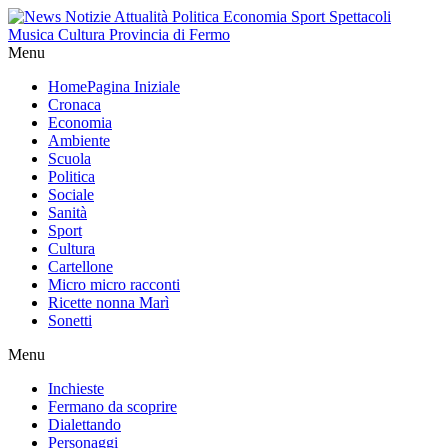
Menu
Home
Pagina Iniziale
Cronaca
Economia
Ambiente
Scuola
Politica
Sociale
Sanità
Sport
Cultura
Cartellone
Micro micro racconti
Ricette nonna Marì
Sonetti
Menu
Inchieste
Fermano da scoprire
Dialettando
Personaggi