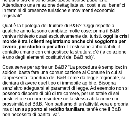
Attendiamo una relazione dettagliata sui costi e sui benefici
in termini di presenze turistiche e movimenti economici
registrati”.
Qual è la tipologia del fruitore di B&B? “Oggi rispetto a
qualche anno fa sono cambiate molte cose: prima il B&B
veniva richiesto quasi esclusivamente dai turisti,
oggi la crisi
morde è tra i clienti registriamo anche chi soggiorna per
lavoro, per studio o per altro
. I costi sono abbordabili, il
contatto umano con chi gestisce la struttura c’è (la colazione
è uno degli elementi costitutivi del B&B ndr)”.
Cosa serve per aprire un B&B? “La procedura è semplice: in
soldoni basta fare una comunicazione al Comune in cui si
rappresenta l’apertura del B&B come da legge regionale, si
dichiara di avere quel tipo di immobile agibile. Bisogna
senz’altro adeguarsi ai parametri di legge. Ad esempio non si
possono disporre di più di tre camere, per un totale di sei
posti letto e occorre risiedere nella stessa abitazione o in
prossimità del B&B. Non parliamo di un’attività vera e propria
ma di
un supporto al reddito familiare
, tant’è che il B&B
non necessita di partita iva”.