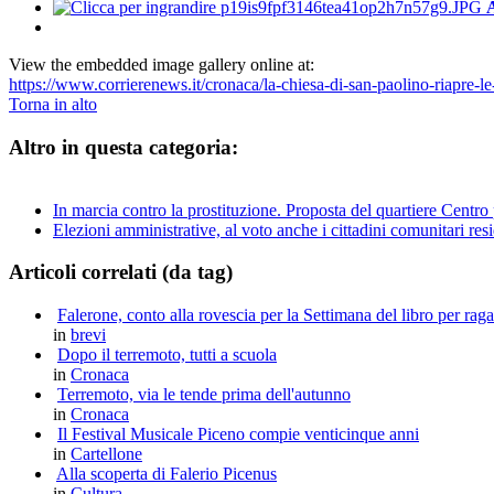
View the embedded image gallery online at:
https://www.corrierenews.it/cronaca/la-chiesa-di-san-paolino-riapre-le
Torna in alto
Altro in questa categoria:
In marcia contro la prostituzione. Proposta del quartiere Centro pe
Elezioni amministrative, al voto anche i cittadini comunitari resid
Articoli correlati (da tag)
Falerone, conto alla rovescia per la Settimana del libro per raga
in
brevi
Dopo il terremoto, tutti a scuola
in
Cronaca
Terremoto, via le tende prima dell'autunno
in
Cronaca
Il Festival Musicale Piceno compie venticinque anni
in
Cartellone
Alla scoperta di Falerio Picenus
in
Cultura