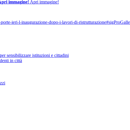
Apri immagine!
Apri immagine!
-porte-ieri-l-inaugurazione-dopo-i-lavori-di-ristrutturazione#sigProGal
r sensibilizzare istituzioni e cittadini
enti in città
zzi