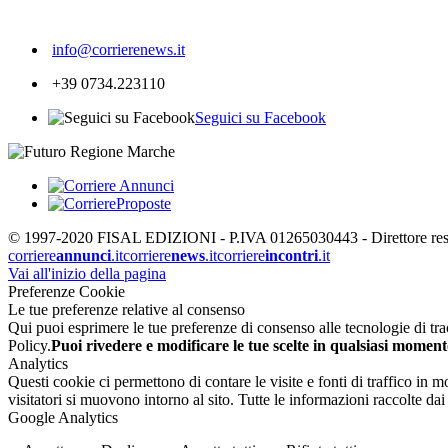
263
info@corrierenews.it
+39 0734.223110
Seguici su Facebook
© 1997-2020 FISAL EDIZIONI - P.IVA 01265030443 - Direttore respon
corriere
annunci
.it
corriere
news
.it
corriere
incontri
.it
Vai all'inizio della pagina
Preferenze Cookie
Le tue preferenze relative al consenso
Qui puoi esprimere le tue preferenze di consenso alle tecnologie di tracc
Policy.
Puoi rivedere e modificare le tue scelte in qualsiasi moment
Analytics
Questi cookie ci permettono di contare le visite e fonti di traffico in
visitatori si muovono intorno al sito. Tutte le informazioni raccolte d
Google Analytics