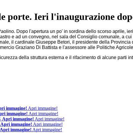
e porte. Ieri l'inaugurazione dopo
olino. Dopo l'apertura un po' in sordina dello scorso aprile, ieri
 nastro e ad un convegno, nel sala del Consiglio comunale, a cui 
le, il cardinale Giuseppe Betori, il presidente della Provincia d
mercio Graziano Di Battista e l'assessore alle Politiche Agric
urezza della struttura esterna e il rifacimento di alcune parti int
ri immagine!
Apri immagine!
pri immagine!
Apri immagine!
Apri immagine!
Apri immagine!
Apri immagine!
Apri immagine!
Apri immagine!
Apri immagine!