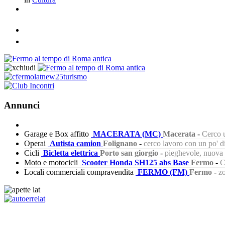
Annunci
Garage e Box affitto
MACERATA (MC)
Macerata
-
Cerco u
Operai
Autista camion
Folignano
-
cerco lavoro con un po' 
Cicli
Bicletta elettrica
Porto san giorgio
-
pieghevole, nuova s
Moto e motocicli
Scooter Honda SH125 abs Base
Fermo
-
C
Locali commerciali compravendita
FERMO (FM)
Fermo
-
zo