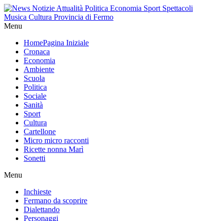
Menu
Home
Pagina Iniziale
Cronaca
Economia
Ambiente
Scuola
Politica
Sociale
Sanità
Sport
Cultura
Cartellone
Micro micro racconti
Ricette nonna Marì
Sonetti
Menu
Inchieste
Fermano da scoprire
Dialettando
Personaggi