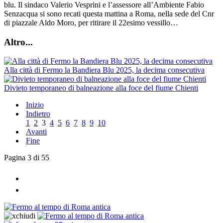
blu. Il sindaco Valerio Vesprini e l’assessore all’Ambiente Fabio
Senzacqua si sono recati questa mattina a Roma, nella sede del Cnr
di piazzale Aldo Moro, per ritirare il 22esimo vessillo…
Altro...
Alla città di Fermo la Bandiera Blu 2025, la decima consecutiva
Divieto temporaneo di balneazione alla foce del fiume Chienti
Inizio
Indietro
1
2
3
4
5
6
7
8
9
10
Avanti
Fine
Pagina 3 di 55