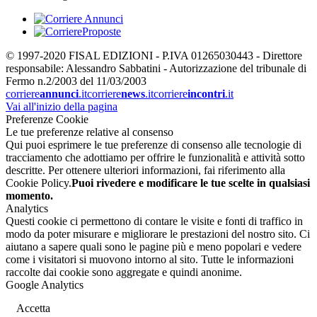
© 1997-2020 FISAL EDIZIONI - P.IVA 01265030443 - Direttore
responsabile: Alessandro Sabbatini - Autorizzazione del tribunale di
Fermo n.2/2003 del 11/03/2003
corriere
annunci
.it
corriere
news
.it
corriere
incontri
.it
Vai all'inizio della pagina
Preferenze Cookie
Le tue preferenze relative al consenso
Qui puoi esprimere le tue preferenze di consenso alle tecnologie di
tracciamento che adottiamo per offrire le funzionalità e attività sotto
descritte. Per ottenere ulteriori informazioni, fai riferimento alla
Cookie Policy.
Puoi rivedere e modificare le tue scelte in qualsiasi
momento.
Analytics
Questi cookie ci permettono di contare le visite e fonti di traffico in
modo da poter misurare e migliorare le prestazioni del nostro sito. Ci
aiutano a sapere quali sono le pagine più e meno popolari e vedere
come i visitatori si muovono intorno al sito. Tutte le informazioni
raccolte dai cookie sono aggregate e quindi anonime.
Google Analytics
Accetta