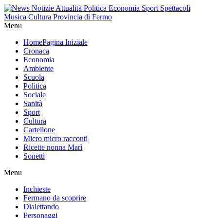
Menu
Home
Pagina Iniziale
Cronaca
Economia
Ambiente
Scuola
Politica
Sociale
Sanità
Sport
Cultura
Cartellone
Micro micro racconti
Ricette nonna Marì
Sonetti
Menu
Inchieste
Fermano da scoprire
Dialettando
Personaggi