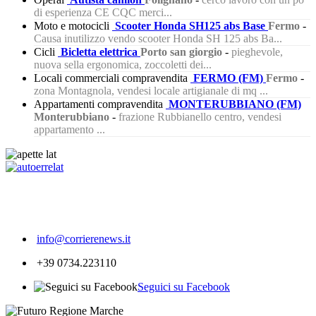
di esperienza CE CQC merci...
Moto e motocicli
Scooter Honda SH125 abs Base
Fermo
-
Causa inutilizzo vendo scooter Honda SH 125 abs Ba...
Cicli
Bicletta elettrica
Porto san giorgio
-
pieghevole,
nuova sella ergonomica, zoccoletti dei...
Locali commerciali compravendita
FERMO (FM)
Fermo
-
zona Montagnola, vendesi locale artigianale di mq ...
Appartamenti compravendita
MONTERUBBIANO (FM)
Monterubbiano
-
frazione Rubbianello centro, vendesi
appartamento ...
413
info@corrierenews.it
+39 0734.223110
Seguici su Facebook