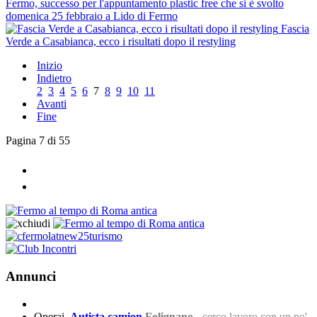
Fermo, successo per l'appuntamento plastic free che si è svolto
domenica 25 febbraio a Lido di Fermo
Fascia
Verde a Casabianca, ecco i risultati dopo il restyling
Inizio
Indietro
2
3
4
5
6
7
8
9
10
11
Avanti
Fine
Pagina 7 di 55
Annunci
Operai
Autista camion
Folignano
-
cerco lavoro con un po'