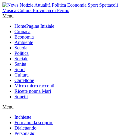
Menu
Home
Pagina Iniziale
Cronaca
Economia
Ambiente
Scuola
Politica
Sociale
Sanità
Sport
Cultura
Cartellone
Micro micro racconti
Ricette nonna Marì
Sonetti
Menu
Inchieste
Fermano da scoprire
Dialettando
Personaggi