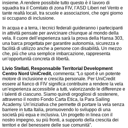
insieme. A rendere possibile tutto questo è il lavoro di
squadra tra il Comitato di zona FIV, l’ASD Liberi nel Vento e
tante realtà locali, tra scuole e associazioni, che ogni giorno
si occupano di inclusione.
In acqua e a terra, i tecnici federali guideranno i partecipanti
in attività pensate per avvicinare chiunque al mondo della
vela. Il cuore dell’esperienza sarà la prova della Hansa 303,
una barca progettata per garantire autonomia, sicurezza e
facilità di utilizzo anche a persone con disabilità. Un mezzo
che, più che una semplice imbarcazione, rappresenta
un’opportunità concreta di libertà.
Livio Stellati
, Responsabile Territorial Development
Centro Nord UniCredit,
commenta: “Lo sport è un potente
motore di inclusione e crescita personale. Per UniCredit
essere al fianco di FIV significa contribuire a rendere la vela
un’esperienza accessibile a tutti, valorizzando le differenze e
i talenti di ciascuno. Siamo quindi orgogliosi di sostenere,
attraverso il nostro Fondo Carta Etica, la Para Sailing
Academy. Un’iniziativa che permette di portare la vela senza
barriere in tutta Italia, promuovendo lo sviluppo di una
società più equa e inclusiva. Un progetto in linea con il
nostro impegno, su più fronti, a supporto della crescita dei
territori e del benessere delle sue comunità”.