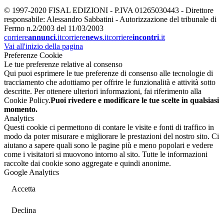
© 1997-2020 FISAL EDIZIONI - P.IVA 01265030443 - Direttore
responsabile: Alessandro Sabbatini - Autorizzazione del tribunale di
Fermo n.2/2003 del 11/03/2003
corriere
annunci
.it
corriere
news
.it
corriere
incontri
.it
Vai all'inizio della pagina
Preferenze Cookie
Le tue preferenze relative al consenso
Qui puoi esprimere le tue preferenze di consenso alle tecnologie di
tracciamento che adottiamo per offrire le funzionalità e attività sotto
descritte. Per ottenere ulteriori informazioni, fai riferimento alla
Cookie Policy.
Puoi rivedere e modificare le tue scelte in qualsiasi
momento.
Analytics
Questi cookie ci permettono di contare le visite e fonti di traffico in
modo da poter misurare e migliorare le prestazioni del nostro sito. Ci
aiutano a sapere quali sono le pagine più e meno popolari e vedere
come i visitatori si muovono intorno al sito. Tutte le informazioni
raccolte dai cookie sono aggregate e quindi anonime.
Google Analytics
Accetta
Declina