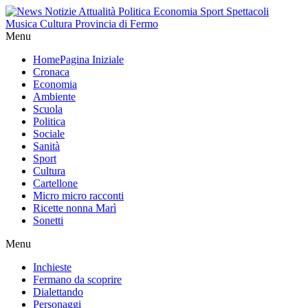
Menu
Home
Pagina Iniziale
Cronaca
Economia
Ambiente
Scuola
Politica
Sociale
Sanità
Sport
Cultura
Cartellone
Micro micro racconti
Ricette nonna Marì
Sonetti
Menu
Inchieste
Fermano da scoprire
Dialettando
Personaggi