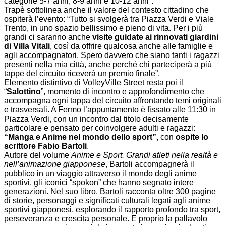
categorie 5-7 anni, 8-9 anni e 10-12 anni”.
Trapè sottolinea anche il valore del contesto cittadino che
ospiterà l’evento: “Tutto si svolgerà tra Piazza Verdi e Viale
Trento, in uno spazio bellissimo e pieno di vita. Per i più
grandi ci saranno anche
visite guidate ai rinnovati giardini
di Villa Vitali
, così da offrire qualcosa anche alle famiglie e
agli accompagnatori. Spero davvero che siano tanti i ragazzi
presenti nella mia città, anche perché chi parteciperà a più
tappe del circuito riceverà un premio finale”.
Elemento distintivo di VolleyVille Street resta poi il
“
Salottino
”, momento di incontro e approfondimento che
accompagna ogni tappa del circuito affrontando temi originali
e trasversali. A Fermo l’appuntamento è fissato alle 11:30 in
Piazza Verdi, con un incontro dal titolo decisamente
particolare e pensato per coinvolgere adulti e ragazzi:
“Manga e Anime nel mondo dello sport”
, con
ospite lo
scrittore Fabio Bartoli
.
Autore del volume
Anime e Sport. Grandi atleti nella realtà e
nell’animazione giapponese
, Bartoli accompagnerà il
pubblico in un viaggio attraverso il mondo degli anime
sportivi, gli iconici “spokon” che hanno segnato intere
generazioni. Nel suo libro, Bartoli racconta oltre 300 pagine
di storie, personaggi e significati culturali legati agli anime
sportivi giapponesi, esplorando il rapporto profondo tra sport,
perseveranza e crescita personale. E proprio la pallavolo