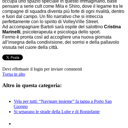
occupa uno spazio speciale in questo immaginario, basti
pensare a serie cult come Mila e Shiro, dove il legame tra le
compagne di squadra diventa più forte di ogni rivalità, dentro
e fuori dal campo. Un filo narrativo che si intreccia
perfettamente con lo spirito di VolleyVille Street.
Ad accompagnare Bartoli sarà ospite del salottino
Cristina
Marinelli
, psicoterapeuta e psicologa dello sport.
Fermo è pronta così ad accogliere una nuova giornata
all’insegna della condivisione, dei sorrisi e della pallavolo
vissuta nel cuore della città.
Devi effettuare il login per inviare commenti
Torna in alto
Altro in questa categoria:
Vela per tutti: “Navigare insieme” fa tappa a Porto San
Giorgio
Si separano le strade della Lube e di Boninfante