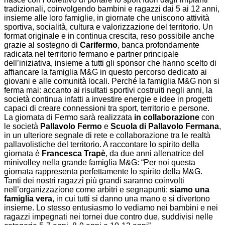
tradizionali, coinvolgendo bambini e ragazzi dai 5 ai 12 anni,
insieme alle loro famiglie, in giornate che uniscono attività
sportiva, socialità, cultura e valorizzazione del territorio. Un
format originale e in continua crescita, reso possibile anche
grazie al sostegno di
Carifermo
, banca profondamente
radicata nel territorio fermano e partner principale
dell’iniziativa, insieme a tutti gli sponsor che hanno scelto di
affiancare la famiglia M&G in questo percorso dedicato ai
giovani e alle comunità locali. Perché la famiglia M&G non si
ferma mai: accanto ai risultati sportivi costruiti negli anni, la
società continua infatti a investire energie e idee in progetti
capaci di creare connessioni tra sport, territorio e persone.
La giornata di Fermo sarà realizzata
in collaborazione
con
le società
Pallavolo Fermo
e
Scuola di Pallavolo Fermana
,
in un ulteriore segnale di rete e collaborazione tra le realtà
pallavolistiche del territorio. A raccontare lo spirito della
giornata è
Francesca Trapè
, da due anni allenatrice del
minivolley nella grande famiglia M&G: “Per noi questa
giornata rappresenta perfettamente lo spirito della M&G.
Tanti dei nostri ragazzi più grandi saranno coinvolti
nell’organizzazione come arbitri e segnapunti:
siamo una
famiglia vera
, in cui tutti si danno una mano e si divertono
insieme. Lo stesso entusiasmo lo vediamo nei bambini e nei
ragazzi impegnati nei tornei due contro due, suddivisi nelle