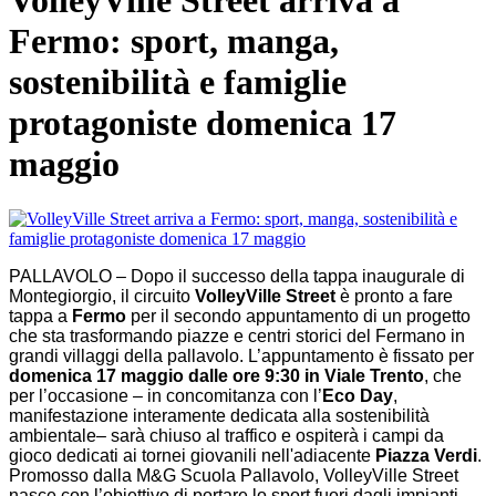
VolleyVille Street arriva a
Fermo: sport, manga,
sostenibilità e famiglie
protagoniste domenica 17
maggio
PALLAVOLO – Dopo il successo della tappa inaugurale di
Montegiorgio, il circuito
VolleyVille Street
è pronto a fare
tappa a
Fermo
per il secondo appuntamento di un progetto
che sta trasformando piazze e centri storici del Fermano in
grandi villaggi della pallavolo. L’appuntamento è fissato per
domenica 17 maggio dalle ore 9:30 in Viale Trento
, che
per l’occasione – in concomitanza con l’
Eco Day
,
manifestazione interamente dedicata alla sostenibilità
ambientale– sarà chiuso al traffico e ospiterà i campi da
gioco dedicati ai tornei giovanili nell'adiacente
Piazza Verdi
.
Promosso dalla M&G Scuola Pallavolo, VolleyVille Street
nasce con l’obiettivo di portare lo sport fuori dagli impianti