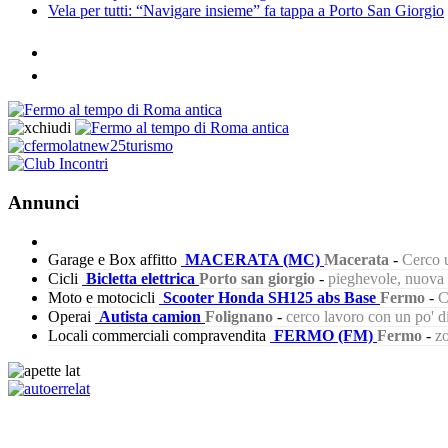
Vela per tutti: “Navigare insieme” fa tappa a Porto San Giorgio
Annunci
Garage e Box affitto
MACERATA (MC)
Macerata
-
Cerco u
Cicli
Bicletta elettrica
Porto san giorgio
-
pieghevole, nuova s
Moto e motocicli
Scooter Honda SH125 abs Base
Fermo
-
C
Operai
Autista camion
Folignano
-
cerco lavoro con un po' 
Locali commerciali compravendita
FERMO (FM)
Fermo
-
zo