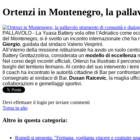
Ortenzi in Montenegro, la palla
PALLAVOLO - La Yuasa Battery vola oltre l’Adriatico come ecce
del Montenegro, si è svolto un incontro internazionale che ha 
Giorgio
, guidata dal sindaco Valerio Vesprini.
All’interno della missione istituzionale ha avuto un ruolo centr
Battery Grottazzolina, considerata un
modello di eccellenza
n
Nel corso degli incontri ufficiali, Ortenzi ha illustrato il perco
borghi del territorio fermano. Al centro del suo intervento i temi 
Il coach ha incontrato le autorità cittadine di Bar per confrontar
consegnato al sindaco di Bar,
Dusan Raicevic
, la maglia uff
collaborazioni e gemellaggi sportivi.
Devi effettuare il login per inviare commenti
Torna in alto
Altro in questa categoria:
Romoli si presenta: "Fermana, vogliamo vincere e costruire una 