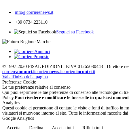
733
info@corrierenews.it
+39 0734.223110
Seguici su Facebook
© 1997-2020 FISAL EDIZIONI - P.IVA 01265030443 - Direttore respon
corriere
annunci
.it
corriere
news
.it
corriere
incontri
.it
Vai all'inizio della pagina
Preferenze Cookie
Le tue preferenze relative al consenso
Qui puoi esprimere le tue preferenze di consenso alle tecnologie di tracc
Policy.
Puoi rivedere e modificare le tue scelte in qualsiasi moment
Analytics
Questi cookie ci permettono di contare le visite e fonti di traffico in
visitatori si muovono intorno al sito. Tutte le informazioni raccolte d
Google Analytics
Accetta
Declina
Accetta tutti
Rifiuta tutti