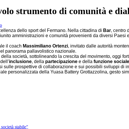
volo strumento di comunità e dia
llenza dello sport del Fermano. Nella cittadina di
Bar
, centro 
riunito amministrazioni e comunità provenienti da diversi Paesi 
ale il coach
Massimiliano Ortenzi
, invitato dalle autorità mont
el panorama pallavolistico nazionale.
rso della società, sottolineando la crescita del movimento, oggi for
dell’
inclusione
, della
partecipazione
e della
funzione social
si sulle prospettive di collaborazione e sui possibili sviluppi di in
iciale personalizzata della Yuasa Battery Grottazzolina, gesto sim
società stabile"