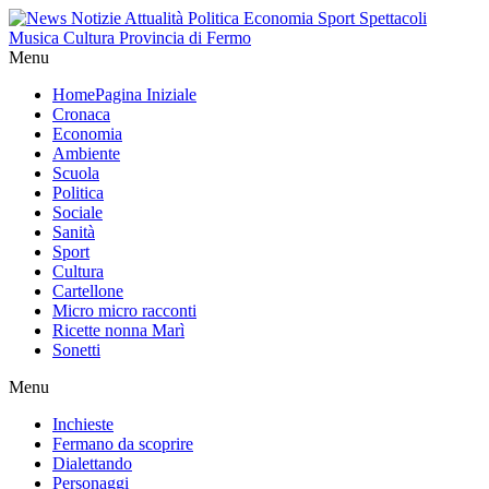
Menu
Home
Pagina Iniziale
Cronaca
Economia
Ambiente
Scuola
Politica
Sociale
Sanità
Sport
Cultura
Cartellone
Micro micro racconti
Ricette nonna Marì
Sonetti
Menu
Inchieste
Fermano da scoprire
Dialettando
Personaggi