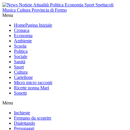
Menu
Home
Pagina Iniziale
Cronaca
Economia
Ambiente
Scuola
Politica
Sociale
Sanità
Sport
Cultura
Cartellone
Micro micro racconti
Ricette nonna Marì
Sonetti
Menu
Inchieste
Fermano da scoprire
Dialettando
Personaggi