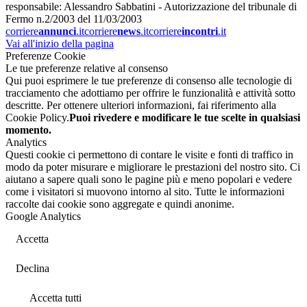
responsabile: Alessandro Sabbatini - Autorizzazione del tribunale di
Fermo n.2/2003 del 11/03/2003
corriere
annunci
.it
corriere
news
.it
corriere
incontri
.it
Vai all'inizio della pagina
Preferenze Cookie
Le tue preferenze relative al consenso
Qui puoi esprimere le tue preferenze di consenso alle tecnologie di
tracciamento che adottiamo per offrire le funzionalità e attività sotto
descritte. Per ottenere ulteriori informazioni, fai riferimento alla
Cookie Policy.
Puoi rivedere e modificare le tue scelte in qualsiasi
momento.
Analytics
Questi cookie ci permettono di contare le visite e fonti di traffico in
modo da poter misurare e migliorare le prestazioni del nostro sito. Ci
aiutano a sapere quali sono le pagine più e meno popolari e vedere
come i visitatori si muovono intorno al sito. Tutte le informazioni
raccolte dai cookie sono aggregate e quindi anonime.
Google Analytics
Accetta
Declina
Accetta tutti