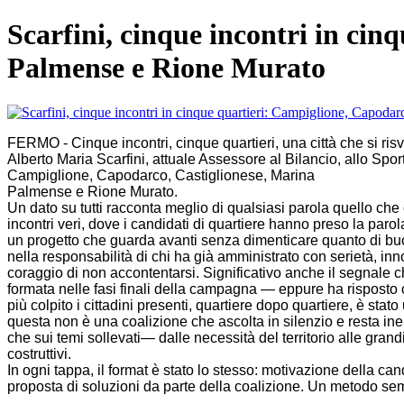
Scarfini, cinque incontri in ci
Palmense e Rione Murato
FERMO - Cinque incontri, cinque quartieri, una città che si risv
Alberto Maria Scarfini, attuale
Assessore al Bilancio, allo Sport
Campiglione, Capodarco, Castiglionese, Marina
Palmense e Rione Murato.
Un dato su tutti racconta meglio di qualsiasi parola quello ch
incontri veri, dove i candidati di quartiere hanno preso la parol
un
progetto che guarda avanti senza dimenticare quanto di buo
nella responsabilità di chi ha già amministrato con serietà, in
coraggio di non accontentarsi.
Significativo anche il segnale ch
formata nelle fasi finali della
campagna — eppure ha risposto c
più colpito i cittadini presenti, quartiere dopo quartiere, è stato
questa non è una coalizione che ascolta in silenzio e resta ine
che sui
temi sollevati— dalle necessità del territorio alle gra
costruttivi.
In ogni tappa, il format è stato lo stesso: motivazione della ca
proposta di
soluzioni da parte della coalizione. Un metodo semp