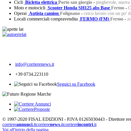
Cicli
Bicletta elettrica
Porto san giorgio
-
pieghevole, nuova s
Moto e motocicli
Scooter Honda SH125 abs Base
Fermo
-
C
Operai
Autista camion
Folignano
-
cerco lavoro con un po' 
Locali commerciali compravendita
FERMO (FM)
Fermo
-
zo
265
info@corrierenews.it
+39 0734.223110
Seguici su Facebook
© 1997-2020 FISAL EDIZIONI - P.IVA 01265030443 - Direttore respon
corriere
annunci
.it
corriere
news
.it
corriere
incontri
.it
Vai all'inizio della pagina