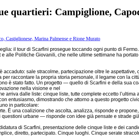
nque quartieri: Campiglione, Capo
eglia: il tour di Scarfini prosegue
toccando ogni punto di Fermo
 e alle Politiche Giovanili, che nelle ultime settimane ha portato
e è accaduto: sale stracolme,
partecipazione oltre le aspettative,
a per raccontare la propria storia
personale, il legame con la citt
no è stato fatto.
Un progetto — quello di Scarfini e della sua c
novazione nella visione e nel
e arriva dalle liste: cinque liste, tutte complete eccetto l’ultima
on entusiasmo, dimostrando che attorno a questo progetto civ
 uno in particolare:
rte. È una coalizione che ascolta,
analizza, risponde e propone, 
ndi questioni urbane — risponde con idee già
pensate e strade già
ndidatura di Scarfini, presentazione
delle cinque liste e dei candi
lice, diretto, partecipato.
Cinque luoghi. Cinque serate stracol