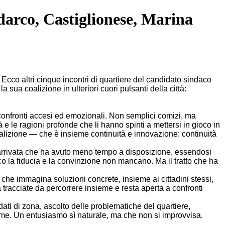
darco, Castiglionese, Marina
.
Ecco altri cinque incontri di quartiere del candidato sindaco
 la
sua coalizione in ulteriori cuori pulsanti della città:
 confronti accesi ed emozionali. Non semplici comizi, ma
à e le ragioni profonde che li hanno spinti a mettersi in gioco in
oalizione — che è insieme continuità e innovazione:
continuità
arrivata che ha avuto meno tempo a disposizione, essendosi
ico
la fiducia e la convinzione non mancano.
Ma il tratto che ha
che immagina soluzioni concrete, insieme ai cittadini stessi,
 tracciate da percorrere insieme e resta aperta a confronti
dati di zona, ascolto delle problematiche del quartiere,
me. Un entusiasmo sì naturale, ma che non si improvvisa.