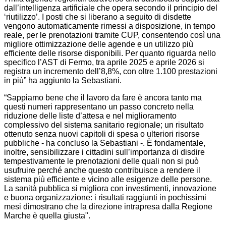
dall’intelligenza artificiale che opera secondo il principio del
‘riutilizzo’. I posti che si liberano a seguito di disdette
vengono automaticamente rimessi a disposizione, in tempo
reale, per le prenotazioni tramite CUP, consentendo così una
migliore ottimizzazione delle agende e un utilizzo più
efficiente delle risorse disponibili. Per quanto riguarda nello
specifico l’AST di Fermo, tra aprile 2025 e aprile 2026 si
registra un incremento dell’8,8%, con oltre 1.100 prestazioni
in più” ha aggiunto la Sebastiani.
“Sappiamo bene che il lavoro da fare è ancora tanto ma
questi numeri rappresentano un passo concreto nella
riduzione delle liste d’attesa e nel miglioramento
complessivo del sistema sanitario regionale; un risultato
ottenuto senza nuovi capitoli di spesa o ulteriori risorse
pubbliche - ha concluso la Sebastiani -. È fondamentale,
inoltre, sensibilizzare i cittadini sull’importanza di disdire
tempestivamente le prenotazioni delle quali non si può
usufruire perché anche questo contribuisce a rendere il
sistema più efficiente e vicino alle esigenze delle persone.
La sanità pubblica si migliora con investimenti, innovazione
e buona organizzazione: i risultati raggiunti in pochissimi
mesi dimostrano che la direzione intrapresa dalla Regione
Marche è quella giusta".