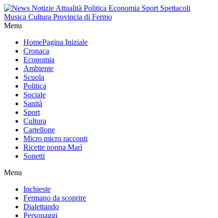
Menu
Home
Pagina Iniziale
Cronaca
Economia
Ambiente
Scuola
Politica
Sociale
Sanità
Sport
Cultura
Cartellone
Micro micro racconti
Ricette nonna Marì
Sonetti
Menu
Inchieste
Fermano da scoprire
Dialettando
Personaggi