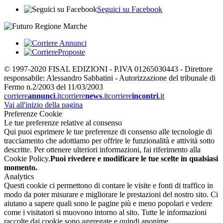
Seguici su Facebook
© 1997-2020 FISAL EDIZIONI - P.IVA 01265030443 - Direttore
responsabile: Alessandro Sabbatini - Autorizzazione del tribunale di
Fermo n.2/2003 del 11/03/2003
corriere
annunci
.it
corriere
news
.it
corriere
incontri
.it
Vai all'inizio della pagina
Preferenze Cookie
Le tue preferenze relative al consenso
Qui puoi esprimere le tue preferenze di consenso alle tecnologie di
tracciamento che adottiamo per offrire le funzionalità e attività sotto
descritte. Per ottenere ulteriori informazioni, fai riferimento alla
Cookie Policy.
Puoi rivedere e modificare le tue scelte in qualsiasi
momento.
Analytics
Questi cookie ci permettono di contare le visite e fonti di traffico in
modo da poter misurare e migliorare le prestazioni del nostro sito. Ci
aiutano a sapere quali sono le pagine più e meno popolari e vedere
come i visitatori si muovono intorno al sito. Tutte le informazioni
raccolte dai cookie sono aggregate e quindi anonime.