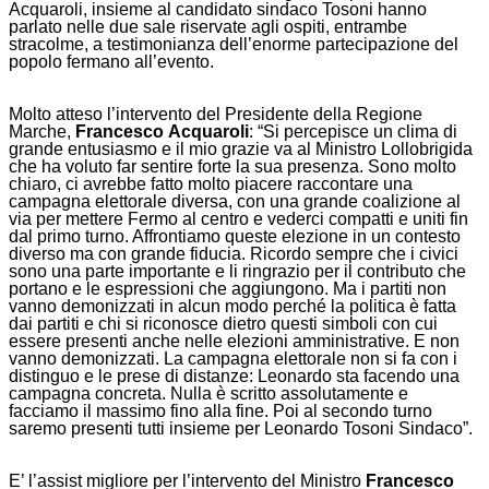
Acquaroli, insieme al candidato sindaco Tosoni hanno
parlato nelle due sale riservate agli ospiti, entrambe
stracolme, a testimonianza dell’enorme partecipazione del
popolo fermano all’evento.
Molto atteso l’intervento del Presidente della Regione
Marche,
Francesco
Acquaroli
: “Si percepisce un clima di
grande entusiasmo e il mio grazie va al Ministro Lollobrigida
che ha voluto far sentire forte la sua presenza. Sono molto
chiaro, ci avrebbe fatto molto piacere raccontare una
campagna elettorale diversa, con una grande coalizione al
via per mettere Fermo al centro e vederci compatti e uniti fin
dal primo turno. Affrontiamo queste elezione in un contesto
diverso ma con grande fiducia. Ricordo sempre che i civici
sono una parte importante e li ringrazio per il contributo che
portano e le espressioni che aggiungono. Ma i partiti non
vanno demonizzati in alcun modo perché la politica è fatta
dai partiti e chi si riconosce dietro questi simboli con cui
essere presenti anche nelle elezioni amministrative. E non
vanno demonizzati. La campagna elettorale non si fa con i
distinguo e le prese di distanze: Leonardo sta facendo una
campagna concreta. Nulla è scritto assolutamente e
facciamo il massimo fino alla fine. Poi al secondo turno
saremo presenti tutti insieme per Leonardo Tosoni Sindaco”.
E’ l’assist migliore per l’intervento del Ministro
Francesco