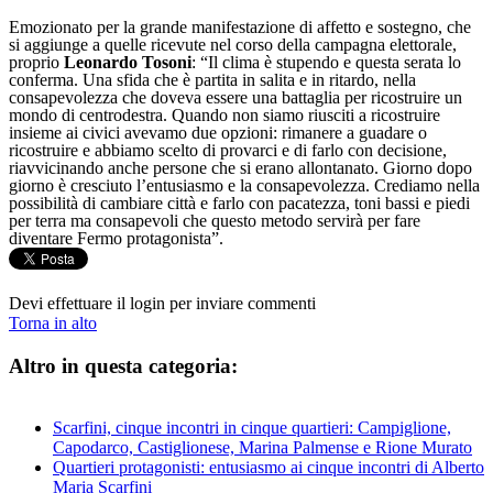
Emozionato per la grande manifestazione di affetto e sostegno, che
si aggiunge a quelle ricevute nel corso della campagna elettorale,
proprio
Leonardo
Tosoni
: “Il clima è stupendo e questa serata lo
conferma. Una sfida che è partita in salita e in ritardo, nella
consapevolezza che doveva essere una battaglia per ricostruire un
mondo di centrodestra. Quando non siamo riusciti a ricostruire
insieme ai civici avevamo due opzioni: rimanere a guadare o
ricostruire e abbiamo scelto di provarci e di farlo con decisione,
riavvicinando anche persone che si erano allontanato. Giorno dopo
giorno è cresciuto l’entusiasmo e la consapevolezza. Crediamo nella
possibilità di cambiare città e farlo con pacatezza, toni bassi e piedi
per terra ma consapevoli che questo metodo servirà per fare
diventare Fermo protagonista”.
Devi effettuare il login per inviare commenti
Torna in alto
Altro in questa categoria:
Scarfini, cinque incontri in cinque quartieri: Campiglione,
Capodarco, Castiglionese, Marina Palmense e Rione Murato
Quartieri protagonisti: entusiasmo ai cinque incontri di Alberto
Maria Scarfini