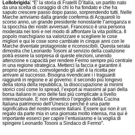
Lollobrigida
: “E’ la storia di Fratelli D’Italia, un partito nato
da una scelta di coraggio di chi lo ha fondato e che ha
saputo crescere passo dopo passo, sorprendendo tutti. Nelle
Marche arriviamo dalla grande conferma di Acquaroli lo
scorso anno, un grande presidente nonostante l’arroganza e
la spocchia dei nostri avversari. Francesco è una persona
moderata nei toni e nel modo di affrontare la vita politica. Il
popolo marchigiano sa valorizzare e scegliere le cose
migliori e qui le cose sono cambiate in cinque anni con le
Marche diventate protagoniste e riconoscibili. Questa serata
dimostra che Leonardo Tosoni al servizio della coalizione
potrà essere la sorpresa di queste elezioni, unendo
attenzione e capacità per rendere Fermo sempre più centrale
in una regione strategica. Metterci la faccia e garantire il
proprio percorso, coinvolgendo gli altri è la ricetta per
arrivare al successo. Bisogna rivendicare i i traguardi
raggiunti in regione e al governo: il secondo più longevo
della storia della repubblica, la disoccupazione ai minimi
storici così come lo spread, l’export ai massimi al pari della
borsa italiano in uno delle fasi più complicate a livello
internazionale. E non dimentico l’orgoglio della Cucina
Italiana patrimonio dell’Unesco perché è una parte
significativa del nostro essere italiani. Essere qui non è un
regalo da parte mia in una giornata molto intensa, ma qui è
importante esserci per capire l’entusiasmo e la voglia di
spingere Leonardo Tosoni a Sindaco di Fermo”.