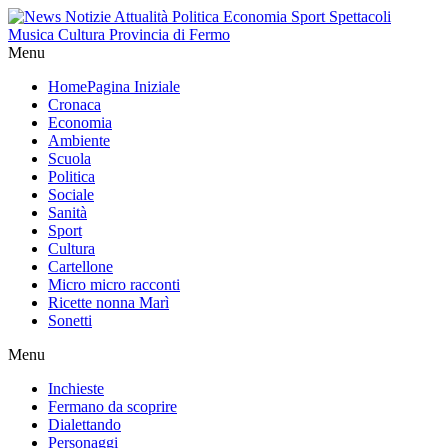
Menu
Home
Pagina Iniziale
Cronaca
Economia
Ambiente
Scuola
Politica
Sociale
Sanità
Sport
Cultura
Cartellone
Micro micro racconti
Ricette nonna Marì
Sonetti
Menu
Inchieste
Fermano da scoprire
Dialettando
Personaggi