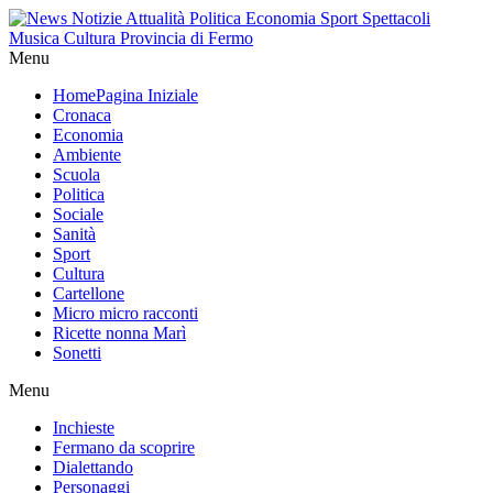
Menu
Home
Pagina Iniziale
Cronaca
Economia
Ambiente
Scuola
Politica
Sociale
Sanità
Sport
Cultura
Cartellone
Micro micro racconti
Ricette nonna Marì
Sonetti
Menu
Inchieste
Fermano da scoprire
Dialettando
Personaggi