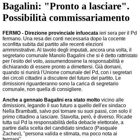
Bagalini: "Pronto a lasciare".
Possibilità commissariamento
FERMO - Direzione provinciale infuocata
ieri sera per il Pd
fermano. Una resa dei conti necessaria dopo la cocente
sconfitta subita dal partito alle recenti elezioni
amministrative. Al tavolo degli imputati, ancora una volta, il
segretario comunale Manolo Bagalini che si è detto rattristato
per l'esito del voto, assumendosene la responsabilità e
dichiarando di essere pronto a dimettersi. Già domani,
quando si riunirà l'Unione comunale del Pd, con i segretari
dei circoli cittadini a discutere del futuro del partito. Le
dimissioni riguarderanno sono la carica di segretario
comunale, non quella di consigliere.
Anche a gennaio Bagalini era stato molto
vicino alle
dimissioni, legando il suo futuro a quello dell'ex sindaco
Nella Brambatti, salvo poi tornare su suoi passi, con solo il
primo cittadino a lasciare. Stavolta, però, è diverso. Ricade
tutta sul Pd la responsabilità della debacle elettorale, a
partire dalla scelta del candidato sindaco (Pasquale
Zacheo), "persona valida e stimata, ma poco nota ai
fermani".