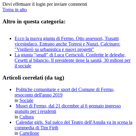
Devi effettuare il login per inviare commenti
Torna in alto
Altro in questa categoria:
Ecco la nuova giunta di Fermo. Otto assessori, Trasatti
vicesindaco. Entrano anche Torresi e Nunzi. Calcinaro:
"Vigilierò su urbanistica e nuovi progetti"
La giunta "small" di Luca Ceriscioli. Conferite le deleghe,
Cesetti al bilancio. Il presidente tiene la sanità, 30 milioni per
il sociale
Articoli correlati (da tag)
Politiche comunitarie e sport del Comune di Fermo,
resoconto dell'anno 2019
in
Sociale
Musei di Fermo, dal 21 dicembre al 6 gennaio ingresso
gratuito per i residenti
in
Cultura
Calendar girls. Sul palco del Teatro dell'Aquila va in scena la
commedia di Tim Firth
in
Cartellone