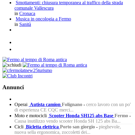
Smottamenti: chiusura temporanea al traffico della strada
comunale Vallescura
in
Cronaca
Musica in oncologia a Fermo
in
Sanità
Annunci
Operai
Autista camion
Folignano
-
cerco lavoro con un po'
di esperienza CE CQC merci...
Moto e motocicli
Scooter Honda SH125 abs Base
Fermo
-
Causa inutilizzo vendo scooter Honda SH 125 abs Ba...
Cicli
Bicletta elettrica
Porto san giorgio
-
pieghevole,
nuova sella ergonomica, zoccoletti dei...