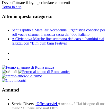
Devi effettuare il login per inviare commenti
Torna in alto
Altro in questa categoria:
Sant’Elpidio a Mare, all’Accademia Organistica concerto per
soli voci e strumenti: musica sacra del ‘600 italiano
A Civitanova Marche fine settimana dedicato ai bambini e ai
ragazzi con "Bim bum bam Festival"
Annunci
Servizi Diversi
Offro servizi
Ancona
-
? Hai bisogno di una
mano? Ci pensiamo noi! Offri...