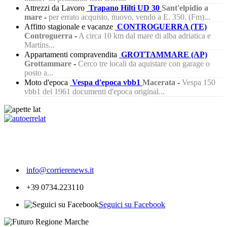
Attrezzi da Lavoro
Trapano Hilti UD 30
Sant'elpidio a
mare
-
per errato acquisto, nuovo, vendo a E. 350. (Fm)...
Affitto stagionale e vacanze
CONTROGUERRA (TE)
Controguerra
-
A circa 10 km dal mare di alba adriatica e
Martins...
Appartamenti compravendita
GROTTAMMARE (AP)
Grottammare
-
Cerco tre locali da aquistare con garage o
posto a...
Moto d'epoca
Vespa d'epoca vbb1
Macerata
-
Vespa 150
vbb1 del 1961 documenti d'epoca original...
206
info@corrierenews.it
+39 0734.223110
Seguici su Facebook