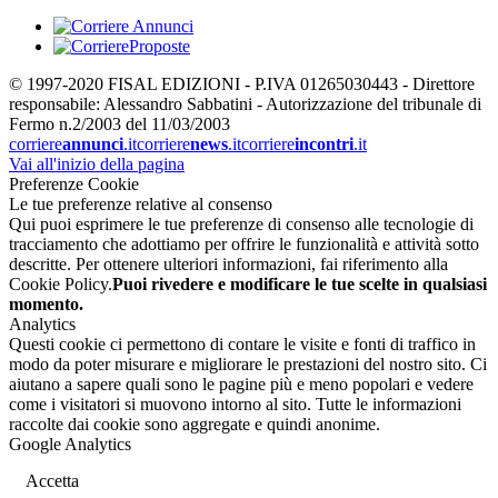
© 1997-2020 FISAL EDIZIONI - P.IVA 01265030443 - Direttore
responsabile: Alessandro Sabbatini - Autorizzazione del tribunale di
Fermo n.2/2003 del 11/03/2003
corriere
annunci
.it
corriere
news
.it
corriere
incontri
.it
Vai all'inizio della pagina
Preferenze Cookie
Le tue preferenze relative al consenso
Qui puoi esprimere le tue preferenze di consenso alle tecnologie di
tracciamento che adottiamo per offrire le funzionalità e attività sotto
descritte. Per ottenere ulteriori informazioni, fai riferimento alla
Cookie Policy.
Puoi rivedere e modificare le tue scelte in qualsiasi
momento.
Analytics
Questi cookie ci permettono di contare le visite e fonti di traffico in
modo da poter misurare e migliorare le prestazioni del nostro sito. Ci
aiutano a sapere quali sono le pagine più e meno popolari e vedere
come i visitatori si muovono intorno al sito. Tutte le informazioni
raccolte dai cookie sono aggregate e quindi anonime.
Google Analytics
Accetta