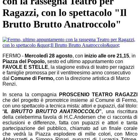
con la rassegna Teatro per
Ragazzi, con lo spettacolo "Il
Brutto Brutto Anatroccolo"
FERMO -
Mercoledì 28 agosto
, con
inizio alle ore 21,15
, in
Piazza del Popolo,
sesto ed ultimo appuntamento con
FAVOLE E STELLE
, la stagione estiva di teatro per ragazzi
e famiglie promossa per il ventitreesimo anno consecutivo
dal
Comune di Fermo,
con la direzione artistica di Marco
Renzi.
In scena la compagnia
PROSCENIO TEATRO RAGAZZI
che del progetto è promotrice insieme al Comune di Fermo,
con uno spettacolo a tecnica mista: attori e pupazzi, dal titolo:
“
IL BRUTTO BRUTTO ANATROCCOLO
”
, una riscrittura
della celeberrima favola di H.C.Andersen che ci racconta di
esclusioni e differenze, fatta con pupazzi e attori e tanta
partecipazione del pubblico, chiamato ad un finale corale
che vedrà la Piazza esplodere di mille colori, con Mirco
Abbruzzetti e Simona Ripari, pupazzi di Lucrezia Tritone,