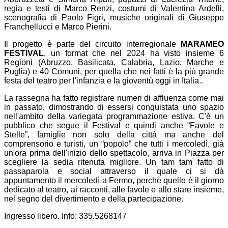
regia e testi di Marco Renzi, costumi di Valentina Ardelli,
scenografia di Paolo Figri, musiche originali di Giuseppe
Franchellucci e Marco Pierini.
Il progetto è parte del circuito interregionale
MARAMEO
FESTIVAL
, un format che nel 2024 ha visto insieme 6
Regioni (Abruzzo, Basilicata, Calabria, Lazio, Marche e
Puglia) e 40 Comuni, per quella che nei fatti è la più grande
festa del teatro per l'infanzia e la gioventù oggi in Italia..
La rassegna ha fatto registrare numeri di affluenza come mai
in passato, dimostrando di essersi conquistata uno spazio
nell'ambito della variegata programmazione estiva. C'è un
pubblico che segue il Festival e quindi anche “Favole e
Stelle”, famiglie non solo della città ma anche del
comprensorio e turisti, un “popolo” che tutti i mercoledì, già
un'ora prima dell'inizio dello spettacolo, arriva in Piazza per
scegliere la sedia ritenuta migliore. Un tam tam fatto di
passaparola e social attraverso il quale ci si dà
appuntamento il mercoledì a Fermo, perchè quello è il giorno
dedicato al teatro, ai racconti, alle favole e allo stare insieme,
nel segno del divertimento e della partecipazione.
Ingresso libero. Info: 335.5268147