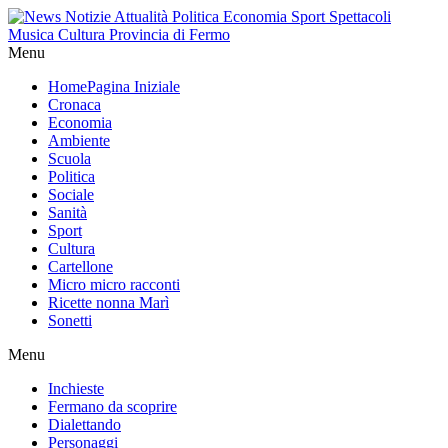
Menu
Home
Pagina Iniziale
Cronaca
Economia
Ambiente
Scuola
Politica
Sociale
Sanità
Sport
Cultura
Cartellone
Micro micro racconti
Ricette nonna Marì
Sonetti
Menu
Inchieste
Fermano da scoprire
Dialettando
Personaggi