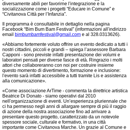
diversamente abili per favorirne l'integrazione e la
socializzazione come i progetti “Educare in Comune” e
“Civitanova Città per l’Infanzia”.
Il programma è consultabile in dettaglio nella pagina
Facebook “Bim Bum Bam Festival” (informazioni all'indirizzo
email
bimbumbamfestival@gmail.com
e al 328.0313626).
«Abbiamo fortemente voluto offrire un evento dedicato a tutti i
nostri cittadini, piccoli e grandi – spiega l’assessore Barbara
Capponi - sono previste infatti presentazione dei volumi e
laboratori pensati per diverse fasce di età. Ringrazio i molti
attori che collaboreranno con noi per costruire insieme
questo momento di divertimento, formazione e inclusione:
l'evento sarà infatti accessibile a tutti tramite Lis e assistenza
alla comunicazione».
«Come associazione ArTime - commenta la direttrice artistica
Beatrice Di Donato - siamo operativi dal 2010
nell'organizzazione di eventi. Un’esperienza pluriennale che
ci ha permesso negli anni di allargare sempre di più il raggio
di azione della nostra associazione fino ad arrivare a
presentare questo progetto, caratterizzato da un notevole
spessore sociale, culturale e formativo, in una città
importante come Civitanova Marche. Un grazie al Comune e