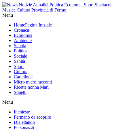
Menu
Home
Pagina Iniziale
Cronaca
Economia
Ambiente
Scuola
Politica
Sociale
Sanità
Sport
Cultura
Cartellone
Micro micro racconti
Ricette nonna Marì
Sonetti
Menu
Inchieste
Fermano da scoprire
Dialettando
Personaggi