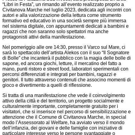
“Libri in Festa”, un rimando all’evento realizzato proprio a
Civitanova Marche nel luglio 2023, dedicata agli incontri con
autori e alla valorizzazione della lettura come strumento
formativo ed educativo in una società sempre più immersa
nel sistema digitale, con appuntamenti dedicati a bambini e
ragazzi che non saranno solo spettatori ma anche
protagonisti attivi della manifestazione.
Nel pomeriggio alle ore 14:30, presso il Varco sul Mare, ci
sarà lo spettacolo dell’artista Alekos con il suo “Il Sognatore
di Bolle” che incanterà il pubblico con la magia delle bolle di
sapone, ed ancora giochi, letture, il mercatino del fatto a
mano, punti ristoro e street food, laboratori sperimentali con
percorsi differenziati e integrati per bambini, ragazzi e
genitori. Il tutto attraverso contenuti che associno momenti di
gioco e divertimento a quelli di riflessione.
Si tratta di una manifestazione che vede il coinvolgimento
attivo della città e del territorio, un progetto socialmente e
culturalmente importante, completamente gratuito per i
visitatori, che si inserisce nel percorso di sensibilizzazione e
attenzione che il Comune di Civitanova Marche, in special
modo l’Assessorato al Welfare, ha avviato verso il mondo
dell’infanzia, dei giovani e delle famiglie con iniziative di
particolare interesse verso le persone svantaggiate o