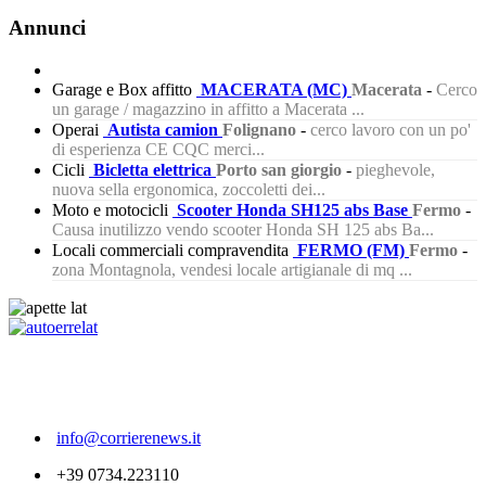
Annunci
Garage e Box affitto
MACERATA (MC)
Macerata
-
Cerco
un garage / magazzino in affitto a Macerata ...
Operai
Autista camion
Folignano
-
cerco lavoro con un po'
di esperienza CE CQC merci...
Cicli
Bicletta elettrica
Porto san giorgio
-
pieghevole,
nuova sella ergonomica, zoccoletti dei...
Moto e motocicli
Scooter Honda SH125 abs Base
Fermo
-
Causa inutilizzo vendo scooter Honda SH 125 abs Ba...
Locali commerciali compravendita
FERMO (FM)
Fermo
-
zona Montagnola, vendesi locale artigianale di mq ...
476
info@corrierenews.it
+39 0734.223110