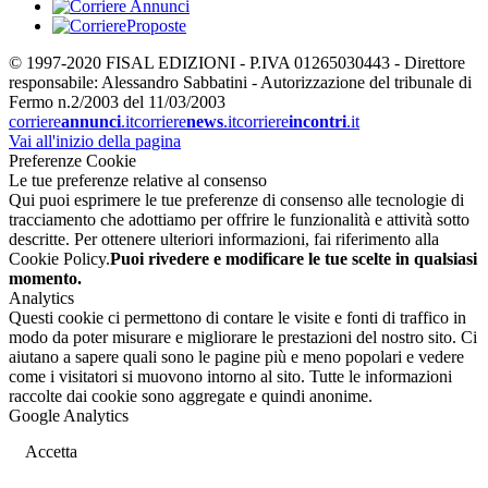
© 1997-2020 FISAL EDIZIONI - P.IVA 01265030443 - Direttore
responsabile: Alessandro Sabbatini - Autorizzazione del tribunale di
Fermo n.2/2003 del 11/03/2003
corriere
annunci
.it
corriere
news
.it
corriere
incontri
.it
Vai all'inizio della pagina
Preferenze Cookie
Le tue preferenze relative al consenso
Qui puoi esprimere le tue preferenze di consenso alle tecnologie di
tracciamento che adottiamo per offrire le funzionalità e attività sotto
descritte. Per ottenere ulteriori informazioni, fai riferimento alla
Cookie Policy.
Puoi rivedere e modificare le tue scelte in qualsiasi
momento.
Analytics
Questi cookie ci permettono di contare le visite e fonti di traffico in
modo da poter misurare e migliorare le prestazioni del nostro sito. Ci
aiutano a sapere quali sono le pagine più e meno popolari e vedere
come i visitatori si muovono intorno al sito. Tutte le informazioni
raccolte dai cookie sono aggregate e quindi anonime.
Google Analytics
Accetta