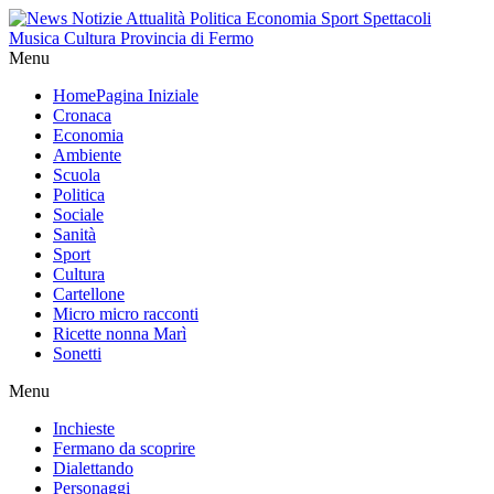
Menu
Home
Pagina Iniziale
Cronaca
Economia
Ambiente
Scuola
Politica
Sociale
Sanità
Sport
Cultura
Cartellone
Micro micro racconti
Ricette nonna Marì
Sonetti
Menu
Inchieste
Fermano da scoprire
Dialettando
Personaggi