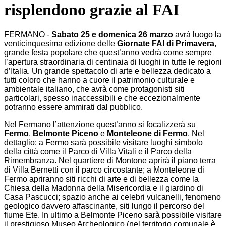
risplendono grazie al FAI
FERMANO -
Sabato 25 e domenica 26 marzo
avrà luogo la
venticinquesima
edizione delle
Giornate FAI di Primavera
,
grande festa popolare che
quest’anno vedrà come sempre
l’apertura straordinaria di centinaia di luoghi
in tutte le regioni
d’Italia. Un grande spettacolo di arte e bellezza dedicato
a
tutti coloro che hanno a cuore il patrimonio culturale e
ambientale italiano,
che avrà come protagonisti siti
particolari, spesso inaccessibili e che
eccezionalmente
potranno essere ammirati dal pubblico.
Nel Fermano l’attenzione
quest’anno si focalizzerà su
Fermo
,
Belmonte Piceno
e
Monteleone
di Fermo
. Nel
dettaglio: a Fermo sarà possibile visitare luoghi simbolo
della
città come il Parco di Villa Vitali e il Parco della
Rimembranza. Nel quartiere
di Montone aprirà il piano terra
di Villa Bernetti con il parco circostante; a
Monteleone di
Fermo apriranno siti ricchi di arte e di bellezza come la
Chiesa
della Madonna della Misericordia e il giardino di
Casa Pascucci; spazio
anche ai celebri vulcanelli, fenomeno
geologico davvero affascinante, siti
lungo il percorso del
fiume Ete. In ultimo a Belmonte Piceno sarà possibile
visitare
il prestigioso Museo Archeologico (nel territorio
comunale è