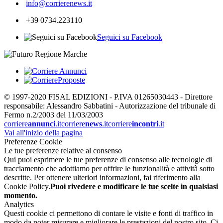
info@corrierenews.it
+39 0734.223110
Seguici su Facebook
© 1997-2020 FISAL EDIZIONI - P.IVA 01265030443 - Direttore
responsabile: Alessandro Sabbatini - Autorizzazione del tribunale di
Fermo n.2/2003 del 11/03/2003
corriere
annunci
.it
corriere
news
.it
corriere
incontri
.it
Vai all'inizio della pagina
Preferenze Cookie
Le tue preferenze relative al consenso
Qui puoi esprimere le tue preferenze di consenso alle tecnologie di
tracciamento che adottiamo per offrire le funzionalità e attività sotto
descritte. Per ottenere ulteriori informazioni, fai riferimento alla
Cookie Policy.
Puoi rivedere e modificare le tue scelte in qualsiasi
momento.
Analytics
Questi cookie ci permettono di contare le visite e fonti di traffico in
modo da poter misurare e migliorare le prestazioni del nostro sito. Ci