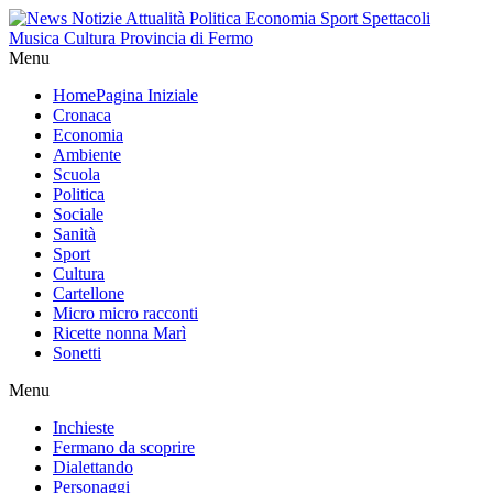
Menu
Home
Pagina Iniziale
Cronaca
Economia
Ambiente
Scuola
Politica
Sociale
Sanità
Sport
Cultura
Cartellone
Micro micro racconti
Ricette nonna Marì
Sonetti
Menu
Inchieste
Fermano da scoprire
Dialettando
Personaggi