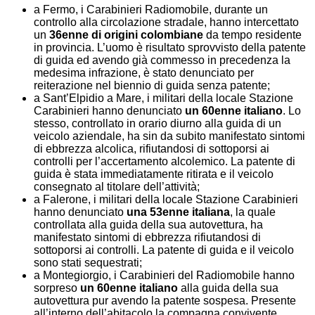
a Fermo, i Carabinieri Radiomobile, durante un
controllo alla circolazione stradale, hanno intercettato
un
36enne di origini colombiane
da tempo residente
in provincia. L’uomo è risultato sprovvisto della patente
di guida ed avendo già commesso in precedenza la
medesima infrazione, è stato denunciato per
reiterazione nel biennio di guida senza patente;
a Sant’Elpidio a Mare, i militari della locale Stazione
Carabinieri hanno denunciato
un 60enne italiano
. Lo
stesso, controllato in orario diurno alla guida di un
veicolo aziendale, ha sin da subito manifestato sintomi
di ebbrezza alcolica, rifiutandosi di sottoporsi ai
controlli per l’accertamento alcolemico. La patente di
guida è stata immediatamente ritirata e il veicolo
consegnato al titolare dell’attività;
a Falerone, i militari della locale Stazione Carabinieri
hanno denunciato
una 53enne italiana
, la quale
controllata alla guida della sua autovettura, ha
manifestato sintomi di ebbrezza rifiutandosi di
sottoporsi ai controlli. La patente di guida e il veicolo
sono stati sequestrati;
a Montegiorgio, i Carabinieri del Radiomobile hanno
sorpreso
un 60enne
italiano
alla guida della sua
autovettura pur avendo la patente sospesa. Presente
all’interno dell’abitacolo la compagna convivente