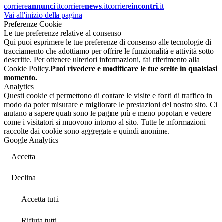
corriere
annunci
.it
corriere
news
.it
corriere
incontri
.it
Vai all'inizio della pagina
Preferenze Cookie
Le tue preferenze relative al consenso
Qui puoi esprimere le tue preferenze di consenso alle tecnologie di
tracciamento che adottiamo per offrire le funzionalità e attività sotto
descritte. Per ottenere ulteriori informazioni, fai riferimento alla
Cookie Policy.
Puoi rivedere e modificare le tue scelte in qualsiasi
momento.
Analytics
Questi cookie ci permettono di contare le visite e fonti di traffico in
modo da poter misurare e migliorare le prestazioni del nostro sito. Ci
aiutano a sapere quali sono le pagine più e meno popolari e vedere
come i visitatori si muovono intorno al sito. Tutte le informazioni
raccolte dai cookie sono aggregate e quindi anonime.
Google Analytics
Accetta
Declina
Accetta tutti
Rifiuta tutti