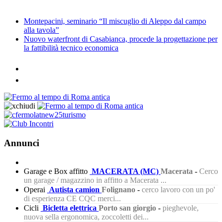
Montepacini, seminario “Il miscuglio di Aleppo dal campo
alla tavola”
Nuovo waterfront di Casabianca, procede la progettazione per
la fattibilità tecnico economica
Annunci
Garage e Box affitto
MACERATA (MC)
Macerata
-
Cerco
un garage / magazzino in affitto a Macerata ...
Operai
Autista camion
Folignano
-
cerco lavoro con un po'
di esperienza CE CQC merci...
Cicli
Bicletta elettrica
Porto san giorgio
-
pieghevole,
nuova sella ergonomica, zoccoletti dei...