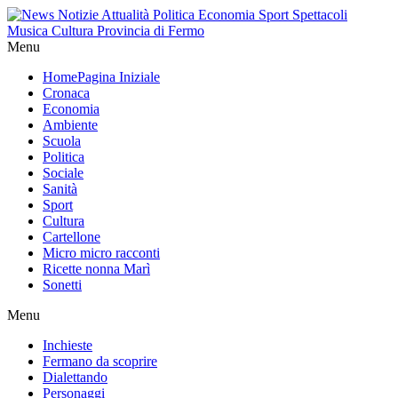
Menu
Home
Pagina Iniziale
Cronaca
Economia
Ambiente
Scuola
Politica
Sociale
Sanità
Sport
Cultura
Cartellone
Micro micro racconti
Ricette nonna Marì
Sonetti
Menu
Inchieste
Fermano da scoprire
Dialettando
Personaggi