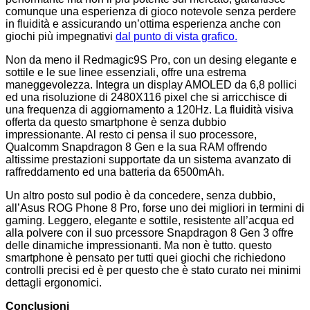
comunque una esperienza di gioco notevole senza perdere
in fluidità e assicurando un’ottima esperienza anche con
giochi più impegnativi
dal punto di vista grafico.
Non da meno il Redmagic9S Pro, con un desing elegante e
sottile e le sue linee essenziali, offre una estrema
maneggevolezza. Integra un display AMOLED da 6,8 pollici
ed una risoluzione di 2480X116 pixel che si arricchisce di
una frequenza di aggiornamento a 120Hz. La fluidità visiva
offerta da questo smartphone è senza dubbio
impressionante. Al resto ci pensa il suo processore,
Qualcomm Snapdragon 8 Gen e la sua RAM offrendo
altissime prestazioni supportate da un sistema avanzato di
raffreddamento ed una batteria da 6500mAh.
Un altro posto sul podio è da concedere, senza dubbio,
all’Asus ROG Phone 8 Pro, forse uno dei migliori in termini di
gaming. Leggero, elegante e sottile, resistente all’acqua ed
alla polvere con il suo prcessore Snapdragon 8 Gen 3 offre
delle dinamiche impressionanti. Ma non è tutto. questo
smartphone è pensato per tutti quei giochi che richiedono
controlli precisi ed è per questo che è stato curato nei minimi
dettagli ergonomici.
Conclusioni