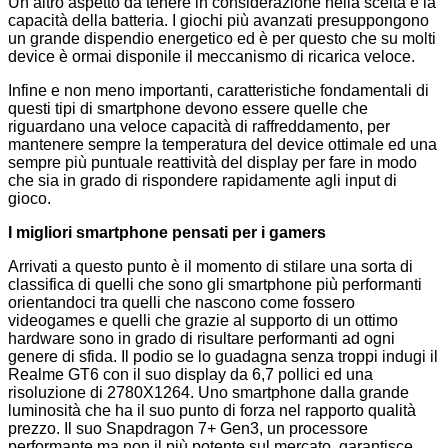
Un altro aspetto da tenere in considerazione nella scelta è la
capacità della batteria. I giochi più avanzati presuppongono
un grande dispendio energetico ed è per questo che su molti
device è ormai disponile il meccanismo di ricarica veloce.
Infine e non meno importanti, caratteristiche fondamentali di
questi tipi di smartphone devono essere quelle che
riguardano una veloce capacità di raffreddamento, per
mantenere sempre la temperatura del device ottimale ed una
sempre più puntuale reattività del display per fare in modo
che sia in grado di rispondere rapidamente agli input di
gioco.
I migliori smartphone pensati per i gamers
Arrivati a questo punto è il momento di stilare una sorta di
classifica di quelli che sono gli smartphone più performanti
orientandoci tra quelli che nascono come fossero
videogames e quelli che grazie al supporto di un ottimo
hardware sono in grado di risultare performanti ad ogni
genere di sfida. Il podio se lo guadagna senza troppi indugi il
Realme GT6 con il suo display da 6,7 pollici ed una
risoluzione di 2780X1264. Uno smartphone dalla grande
luminosità che ha il suo punto di forza nel rapporto qualità
prezzo. Il suo Snapdragon 7+ Gen3, un processore
performante ma non il più potente sul mercato, garantisce