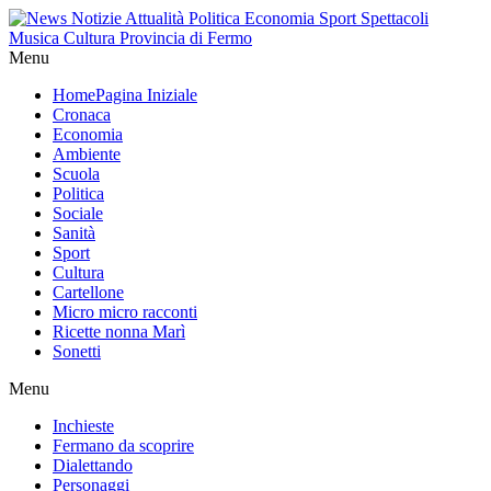
Menu
Home
Pagina Iniziale
Cronaca
Economia
Ambiente
Scuola
Politica
Sociale
Sanità
Sport
Cultura
Cartellone
Micro micro racconti
Ricette nonna Marì
Sonetti
Menu
Inchieste
Fermano da scoprire
Dialettando
Personaggi