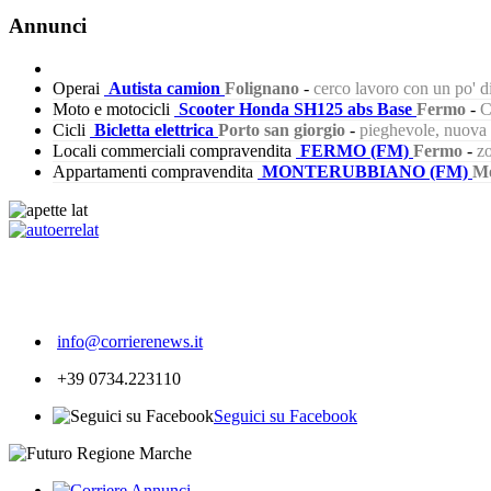
Annunci
Operai
Autista camion
Folignano
-
cerco lavoro con un po' 
Moto e motocicli
Scooter Honda SH125 abs Base
Fermo
-
C
Cicli
Bicletta elettrica
Porto san giorgio
-
pieghevole, nuova s
Locali commerciali compravendita
FERMO (FM)
Fermo
-
zo
Appartamenti compravendita
MONTERUBBIANO (FM)
Mo
624
info@corrierenews.it
+39 0734.223110
Seguici su Facebook