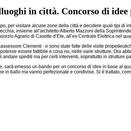
oghi in città. Concorso di idee p
o, per visitare alcune zone della città e decidere quali tipi di in
cchia, insieme all’architetto Alberto Mazzoni della Soprintende
sorzio Agrario di Casette d’Ete, all’ex Centrale Elettrica nel qu
’assessore Clementi - e sono state fatte delle visite propedeutiche 
tesse essere fattibile e cosa no, nelle varie strutture. Ora abbia
 andare spediti ma per certi interventi, soprattutto in strutture p
e, sarà emesso un bando per un concorso di idee in base al quale
idee in ballo ma vanno perfezionate e condivise. Si è trattato, c