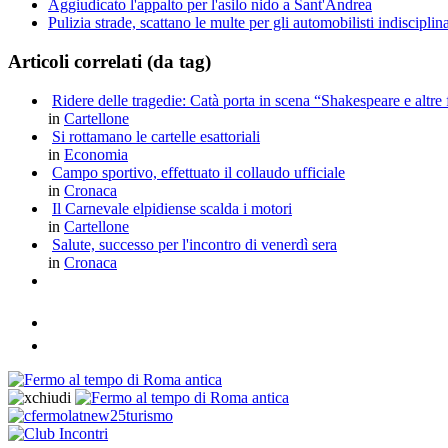
Aggiudicato l'appalto per l'asilo nido a Sant'Andrea
Pulizia strade, scattano le multe per gli automobilisti indisciplina
Articoli correlati (da tag)
Ridere delle tragedie: Catà porta in scena “Shakespeare e altre
in
Cartellone
Si rottamano le cartelle esattoriali
in
Economia
Campo sportivo, effettuato il collaudo ufficiale
in
Cronaca
Il Carnevale elpidiense scalda i motori
in
Cartellone
Salute, successo per l'incontro di venerdì sera
in
Cronaca