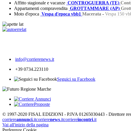
Affitto stagionale e vacanze
CONTROGUERRA (TE)
Cont
Appartamenti compravendita
GROTTAMMARE (AP)
Grot
Moto d'epoca
Vespa d'epoca vbb1
Macerata
-
Vespa 150 vbb
291
info@corrierenews.it
+39 0734.223110
Seguici su Facebook
© 1997-2020 FISAL EDIZIONI - P.IVA 01265030443 - Direttore respon
corriere
annunci
.it
corriere
news
.it
corriere
incontri
.it
Vai all'inizio della pagina
Preferenze Cookie