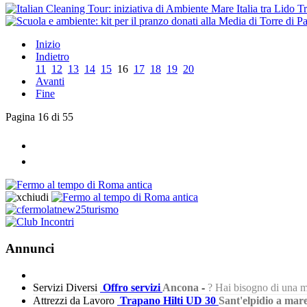
Inizio
Indietro
11
12
13
14
15
16
17
18
19
20
Avanti
Fine
Pagina 16 di 55
Annunci
Servizi Diversi
Offro servizi
Ancona
-
? Hai bisogno di una m
Attrezzi da Lavoro
Trapano Hilti UD 30
Sant'elpidio a mar