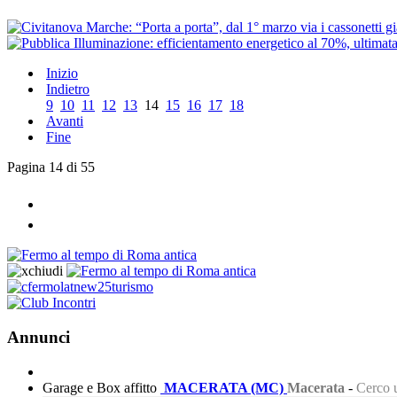
Inizio
Indietro
9
10
11
12
13
14
15
16
17
18
Avanti
Fine
Pagina 14 di 55
Annunci
Garage e Box affitto
MACERATA (MC)
Macerata
-
Cerco u