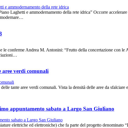
o Laghetti e ammodernamento della rete idrica” Occorre accelerare gli 
a ammodernare…
3
 le conferme Andrea M. Antonini: “Frutto della concertazione con le A
ociazioni…
e aree verdi comunali
le tante aree verdi comunali. Vista la densità delle aree da sfalciare e 
ossimo appuntamento sabato a Largo San Giuliano
ture elettriche ed elettroniche) che fa parte del progetto denominato 