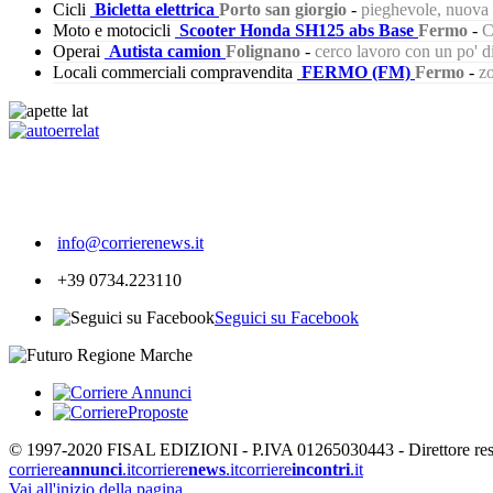
Cicli
Bicletta elettrica
Porto san giorgio
-
pieghevole, nuova s
Moto e motocicli
Scooter Honda SH125 abs Base
Fermo
-
C
Operai
Autista camion
Folignano
-
cerco lavoro con un po' 
Locali commerciali compravendita
FERMO (FM)
Fermo
-
zo
344
info@corrierenews.it
+39 0734.223110
Seguici su Facebook
© 1997-2020 FISAL EDIZIONI - P.IVA 01265030443 - Direttore respon
corriere
annunci
.it
corriere
news
.it
corriere
incontri
.it
Vai all'inizio della pagina