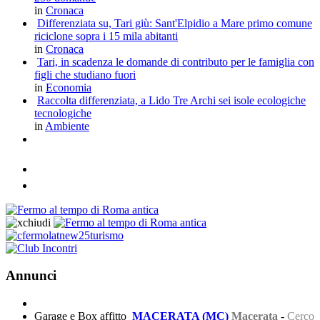
in
Cronaca
Differenziata su, Tari giù: Sant'Elpidio a Mare primo comune
riciclone sopra i 15 mila abitanti
in
Cronaca
Tari, in scadenza le domande di contributo per le famiglia con
figli che studiano fuori
in
Economia
Raccolta differenziata, a Lido Tre Archi sei isole ecologiche
tecnologiche
in
Ambiente
Annunci
Garage e Box affitto
MACERATA (MC)
Macerata
-
Cerco