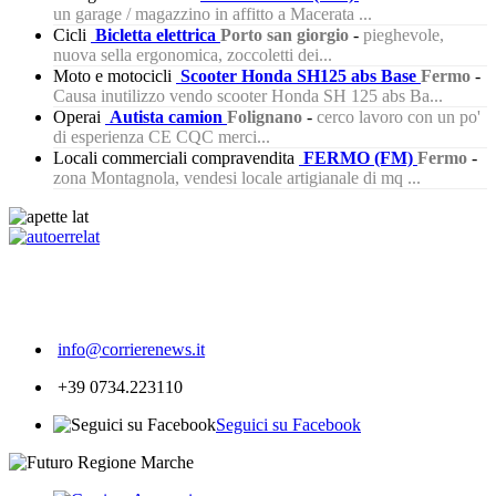
un garage / magazzino in affitto a Macerata ...
Cicli
Bicletta elettrica
Porto san giorgio
-
pieghevole,
nuova sella ergonomica, zoccoletti dei...
Moto e motocicli
Scooter Honda SH125 abs Base
Fermo
-
Causa inutilizzo vendo scooter Honda SH 125 abs Ba...
Operai
Autista camion
Folignano
-
cerco lavoro con un po'
di esperienza CE CQC merci...
Locali commerciali compravendita
FERMO (FM)
Fermo
-
zona Montagnola, vendesi locale artigianale di mq ...
240
info@corrierenews.it
+39 0734.223110
Seguici su Facebook