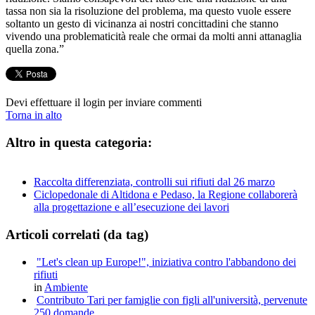
tassa non sia la risoluzione del problema, ma questo vuole essere
soltanto un gesto di vicinanza ai nostri concittadini che stanno
vivendo una problematicità reale che ormai da molti anni attanaglia
quella zona.”
Devi effettuare il login per inviare commenti
Torna in alto
Altro in questa categoria:
Raccolta differenziata, controlli sui rifiuti dal 26 marzo
Ciclopedonale di Altidona e Pedaso, la Regione collaborerà
alla progettazione e all’esecuzione dei lavori
Articoli correlati (da tag)
"Let's clean up Europe!", iniziativa contro l'abbandono dei
rifiuti
in
Ambiente
Contributo Tari per famiglie con figli all'università, pervenute
250 domande