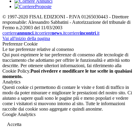
© 1997-2020 FISAL EDIZIONI - P.IVA 01265030443 - Direttore
responsabile: Alessandro Sabbatini - Autorizzazione del tribunale di
Fermo n.2/2003 del 11/03/2003
corriere
annunci
.it
corriere
news
.it
corriere
incontri
.it
Vai all'inizio della pagina
Preferenze Cookie
Le tue preferenze relative al consenso
Qui puoi esprimere le tue preferenze di consenso alle tecnologie di
tracciamento che adottiamo per offrire le funzionalità e attività sotto
descritte. Per ottenere ulteriori informazioni, fai riferimento alla
Cookie Policy.
Puoi rivedere e modificare le tue scelte in qualsiasi
momento.
Analytics
Questi cookie ci permettono di contare le visite e fonti di traffico in
modo da poter misurare e migliorare le prestazioni del nostro sito. Ci
aiutano a sapere quali sono le pagine più e meno popolari e vedere
come i visitatori si muovono intorno al sito. Tutte le informazioni
raccolte dai cookie sono aggregate e quindi anonime.
Google Analytics
Accetta