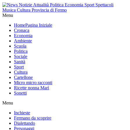
Menu
Home
Pagina Iniziale
Cronaca
Economia
Ambiente
Scuola
Politica
Sociale
Sanità
Sport
Cultura
Cartellone
Micro micro racconti
Ricette nonna Marì
Sonetti
Menu
Inchieste
Fermano da scoprire
Dialettando
Personaggi