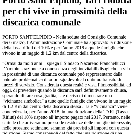
Porto Sant'Elpidio, Tari ridotta
per chi vive in prossimità della
discarica comunale
PORTO SANT'ELPIDIO - Nella seduta del Consiglio Comunale
dei 6 marzo, l’Amministrazione Comunale ha approvato la riduzione
della tassa rifiuti del 10% e per l’anno 2018 a quelle famiglie che
vivono in un raggio di 1,2 km dal centro della discarica.
“Ormai da molti anni – spiega il Sindaco Nazareno Franchellucci -
l’Amministrazione è a conoscenza degli inevitabili disagi che la vita
in prossimità di una discarica comunale può rappresentare: dalla
naturale problematica di odori sgradevoli al continuo transito di
mezzi di servizio. Considerata questa realtà e vista l’impossibilità, ad
oggi, di prevedere quando la discarica sarà definitivamente chiusa,
sperando di fare cosa gradita, si è deciso di dimostrare una
“vicinanza simbolica” a tutte quelle famiglie che vivono in un raggio
di 1,2 Km dal centro della discarica stessa . Tale “vicinanza” viene
concretizzata, per l’anno 2018, in una riduzione della TARI (Tassa
Rifiuti) del 10% rispetto all’importo pagato nel 2017. Pertanto, nelle
cartelle che arriveranno presso le residenze delle famiglie interessate,
nelle prossime settimane, saranno già previsti gli importi con questa
riduzione. Siamo consapevoli del fatto che una riduzione di una