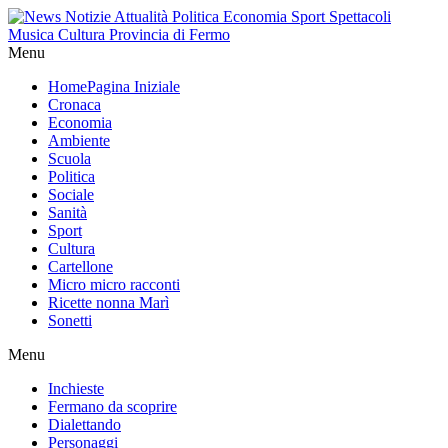
Menu
Home
Pagina Iniziale
Cronaca
Economia
Ambiente
Scuola
Politica
Sociale
Sanità
Sport
Cultura
Cartellone
Micro micro racconti
Ricette nonna Marì
Sonetti
Menu
Inchieste
Fermano da scoprire
Dialettando
Personaggi