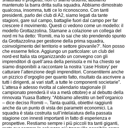
mantenuto la barra dritta sulla squadra. Abbiamo dimostrato
qualcosa, insomma, tutti ce lo riconoscono. Con tanti
presidenti, parlo dei club di A2, siamo legati da tante
stagioni, gare sul campo, battaglie fuori dal campo per far
crescere il movimento. Questi ci vedono come un modello: il
modello Grottazzolina. Stamane a colazione un collega del
nord mi ha detto: ‘Romiti, ma lo sai che sto prendendo spunto
da Grottazzolina per gestione della prima squadra,
coinvolgimento del territorio e settore giovanile?’. Non posso
che esserne felice. Aggiungo un particolare: un club del
nord-est Italia sta organizzando un convegno con gli
imprenditori di quell’area della penisola e mi ha chiesto se
siamo disponibili a raccontare la nostra ‘case History’ per
catturare l’attenzione degli imprenditori. Consentitemi anche
un pizzico d’orgoglio per quanto fatto, risultato da ascrivere a
tutti i dirigenti, ai vari staff, a tutte le componenti societarie”.
L’attesa è adesso rivolta al calendario stagionale (il
campionato prenderà il via a metà ottobre) e al debutto della
rinnovata Yuasa Battery. “Abbiamo allestito un bell’organico
– dice deciso Romiti –. Tanta qualità, obiettivi raggiunti
anche da un punto di vista dei parametri economici. La
squadra è stata costruita sull’intelaiatura della passata
stagione con innesti importanti in fatto di esperienza e
prospettive. Restiamo sempre i più piccoli tra tanti giganti,