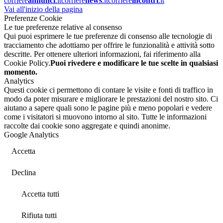
corriere
annunci
.it
corriere
news
.it
corriere
incontri
.it
Vai all'inizio della pagina
Preferenze Cookie
Le tue preferenze relative al consenso
Qui puoi esprimere le tue preferenze di consenso alle tecnologie di
tracciamento che adottiamo per offrire le funzionalità e attività sotto
descritte. Per ottenere ulteriori informazioni, fai riferimento alla
Cookie Policy.
Puoi rivedere e modificare le tue scelte in qualsiasi
momento.
Analytics
Questi cookie ci permettono di contare le visite e fonti di traffico in
modo da poter misurare e migliorare le prestazioni del nostro sito. Ci
aiutano a sapere quali sono le pagine più e meno popolari e vedere
come i visitatori si muovono intorno al sito. Tutte le informazioni
raccolte dai cookie sono aggregate e quindi anonime.
Google Analytics
Accetta
Declina
Accetta tutti
Rifiuta tutti