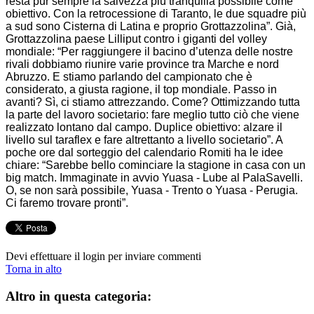
resta pur sempre la salvezza più tranquilla possibile come
obiettivo. Con la retrocessione di Taranto, le due squadre più
a sud sono Cisterna di Latina e proprio Grottazzolina”. Già,
Grottazzolina paese Lilliput contro i giganti del volley
mondiale: “Per raggiungere il bacino d’utenza delle nostre
rivali dobbiamo riunire varie province tra Marche e nord
Abruzzo. E stiamo parlando del campionato che è
considerato, a giusta ragione, il top mondiale. Passo in
avanti? Sì, ci stiamo attrezzando. Come? Ottimizzando tutta
la parte del lavoro societario: fare meglio tutto ciò che viene
realizzato lontano dal campo. Duplice obiettivo: alzare il
livello sul taraflex e fare altrettanto a livello societario”. A
poche ore dal sorteggio del calendario Romiti ha le idee
chiare: “Sarebbe bello cominciare la stagione in casa con un
big match. Immaginate in avvio Yuasa - Lube al PalaSavelli.
O, se non sarà possibile, Yuasa - Trento o Yuasa - Perugia.
Ci faremo trovare pronti”.
Devi effettuare il login per inviare commenti
Torna in alto
Altro in questa categoria: