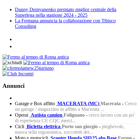
Danny Demyanenko premiato miglior centrale della
Superlega nella stagione 2024 - 2025
La Fermana annuncia la collaborazione con Tibisco
Consulting
Annunci
Garage e Box affitto
MACERATA (MC)
Macerata
-
Cerco
un garage / magazzino in affitto a Macerata ...
Operai
Autista camion
Folignano
-
cerco lavoro con un po'
di esperienza CE CQC merci...
Cicli
Bicletta elettrica
Porto san giorgio
-
pieghevole,
nuova sella ergonomica, zoccoletti dei...
Moto e motocicli
Scooter Honda SH125 abs Base
Fermo
-