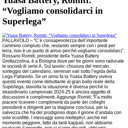
Yuasa Battery, Romiti:
“Vogliamo consolidarci in
Superlega”
PALLAVOLO – “C’è consapevolezza dell’importante
cammino compiuto che, restando sempre con i piedi per
terra, non è un punto di arrivo perché vogliamo consolidarci”.
Rossano Romiti, presidente della Yuasa Battery
Grottazzolina, è a Bologna dove per tre giorni sono radunate
le società di serie A. Sul tavolo: chiusura del mercato,
sorteggio del calendario, seminari vari sotto l’egida della
Lega Pallavolo. Se un anno fa la Yuasa Battery viveva
questo evento come debuttante al gran ballo reale della
Superlega, stavolta la situazione è diversa perché lo
straordinario campionato 2024-25 è ancora oggetto di
discussioni e complimenti. Aggiunge Romiti: “Fa molto
piacere ricevere i complimenti da parte dei colleghi
presidenti e dirigenti per la stagione conclusa, per la
salvezza che ha del prodigioso dopo il girone d’andata con
sole sconfitte. I messaggi sono molteplici: anche nel
momento peggiore, fatto da tanti kappaò, non abbiamo
snaturato il progetto, non ci siamo disuniti, abbiamo