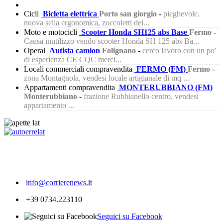
Cicli
Bicletta elettrica
Porto san giorgio
-
pieghevole,
nuova sella ergonomica, zoccoletti dei...
Moto e motocicli
Scooter Honda SH125 abs Base
Fermo
-
Causa inutilizzo vendo scooter Honda SH 125 abs Ba...
Operai
Autista camion
Folignano
-
cerco lavoro con un po'
di esperienza CE CQC merci...
Locali commerciali compravendita
FERMO (FM)
Fermo
-
zona Montagnola, vendesi locale artigianale di mq ...
Appartamenti compravendita
MONTERUBBIANO (FM)
Monterubbiano
-
frazione Rubbianello centro, vendesi
appartamento ...
249
info@corrierenews.it
+39 0734.223110
Seguici su Facebook