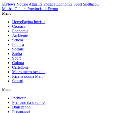
Menu
Home
Pagina Iniziale
Cronaca
Economia
Ambiente
Scuola
Politica
Sociale
Sanità
Sport
Cultura
Cartellone
Micro micro racconti
Ricette nonna Marì
Sonetti
Menu
Inchieste
Fermano da scoprire
Dialettando
Personaggi