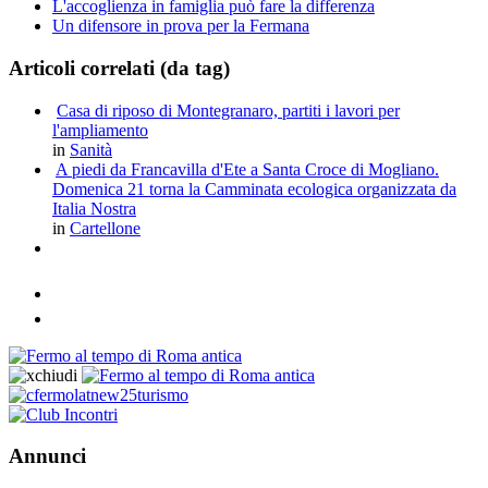
L'accoglienza in famiglia può fare la differenza
Un difensore in prova per la Fermana
Articoli correlati (da tag)
Casa di riposo di Montegranaro, partiti i lavori per
l'ampliamento
in
Sanità
A piedi da Francavilla d'Ete a Santa Croce di Mogliano.
Domenica 21 torna la Camminata ecologica organizzata da
Italia Nostra
in
Cartellone
Annunci