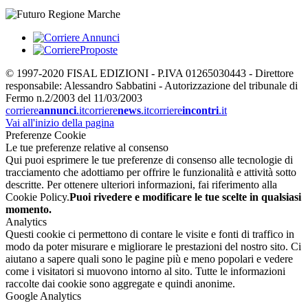
© 1997-2020 FISAL EDIZIONI - P.IVA 01265030443 - Direttore
responsabile: Alessandro Sabbatini - Autorizzazione del tribunale di
Fermo n.2/2003 del 11/03/2003
corriere
annunci
.it
corriere
news
.it
corriere
incontri
.it
Vai all'inizio della pagina
Preferenze Cookie
Le tue preferenze relative al consenso
Qui puoi esprimere le tue preferenze di consenso alle tecnologie di
tracciamento che adottiamo per offrire le funzionalità e attività sotto
descritte. Per ottenere ulteriori informazioni, fai riferimento alla
Cookie Policy.
Puoi rivedere e modificare le tue scelte in qualsiasi
momento.
Analytics
Questi cookie ci permettono di contare le visite e fonti di traffico in
modo da poter misurare e migliorare le prestazioni del nostro sito. Ci
aiutano a sapere quali sono le pagine più e meno popolari e vedere
come i visitatori si muovono intorno al sito. Tutte le informazioni
raccolte dai cookie sono aggregate e quindi anonime.
Google Analytics