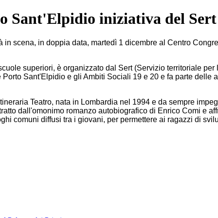
Sant'Elpidio iniziativa del Sert 
 in scena, in doppia data,
martedì 1 dicembre al Centro Congre
scuole superiori, è organizzato dal Sert (Servizio territoriale pe
rto Sant'Elpidio e gli Ambiti Sociali 19 e 20 e fa parte delle at
Itineraria Teatro, nata in Lombardia nel 1994 e da sempre impegna
 tratto dall'omonimo romanzo autobiografico di Enrico Comi e aff
hi comuni diffusi tra i giovani, per permettere ai ragazzi di svil