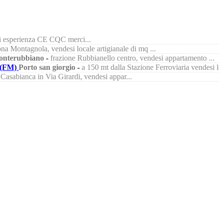
di esperienza CE CQC merci...
na Montagnola, vendesi locale artigianale di mq ...
nterubbiano
-
frazione Rubbianello centro, vendesi appartamento ...
(FM)
Porto san giorgio
-
a 150 mt dalla Stazione Ferroviaria vendesi lo
à Casabianca in Via Girardi, vendesi appar...