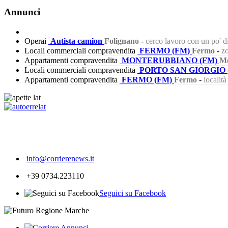
Annunci
Operai
Autista camion
Folignano
-
cerco lavoro con un po' 
Locali commerciali compravendita
FERMO (FM)
Fermo
-
zo
Appartamenti compravendita
MONTERUBBIANO (FM)
Mo
Locali commerciali compravendita
PORTO SAN GIORGIO 
Appartamenti compravendita
FERMO (FM)
Fermo
-
localit
424
info@corrierenews.it
+39 0734.223110
Seguici su Facebook