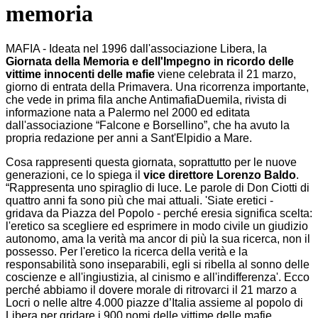
memoria
MAFIA - Ideata nel 1996 dall'associazione Libera, la
Giornata della Memoria e dell'Impegno in ricordo delle
vittime innocenti delle mafie
viene celebrata il 21 marzo,
giorno di entrata della Primavera. Una ricorrenza importante,
che vede in prima fila anche AntimafiaDuemila, rivista di
informazione nata a Palermo nel 2000 ed editata
dall'associazione “Falcone e Borsellino”, che ha avuto la
propria redazione per anni a Sant'Elpidio a Mare.
Cosa rappresenti questa giornata, soprattutto per le nuove
generazioni, ce lo spiega il
vice direttore Lorenzo Baldo
.
“Rappresenta uno spiraglio di luce. Le parole di Don Ciotti di
quattro anni fa sono più che mai attuali. 'Siate eretici -
gridava da Piazza del Popolo - perché eresia significa scelta:
l'eretico sa scegliere ed esprimere in modo civile un giudizio
autonomo, ama la verità ma ancor di più la sua ricerca, non il
possesso. Per l'eretico la ricerca della verità e la
responsabilità sono inseparabili, egli si ribella al sonno delle
coscienze e all'ingiustizia, al cinismo e all'indifferenza'. Ecco
perché abbiamo il dovere morale di ritrovarci il 21 marzo a
Locri o nelle altre 4.000 piazze d’Italia assieme al popolo di
Libera per gridare i 900 nomi delle vittime delle mafie.