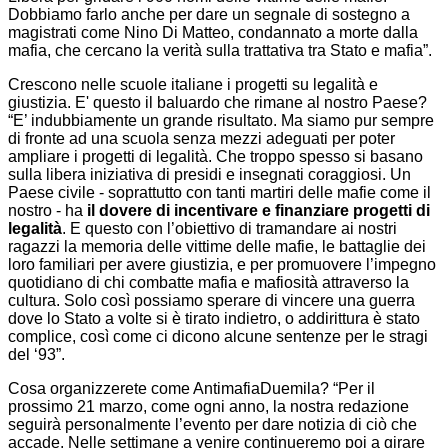
Dobbiamo farlo anche per dare un segnale di sostegno a
magistrati come Nino Di Matteo, condannato a morte dalla
mafia, che cercano la verità sulla trattativa tra Stato e mafia”.
Crescono nelle scuole italiane i progetti su legalità e
giustizia. E' questo il baluardo che rimane al nostro Paese?
“E’ indubbiamente un grande risultato. Ma siamo pur sempre
di fronte ad una scuola senza mezzi adeguati per poter
ampliare i progetti di legalità. Che troppo spesso si basano
sulla libera iniziativa di presidi e insegnati coraggiosi. Un
Paese civile - soprattutto con tanti martiri delle mafie come il
nostro - ha
il dovere di incentivare e finanziare progetti di
legalità
. E questo con l’obiettivo di tramandare ai nostri
ragazzi la memoria delle vittime delle mafie, le battaglie dei
loro familiari per avere giustizia, e per promuovere l’impegno
quotidiano di chi combatte mafia e mafiosità attraverso la
cultura. Solo così possiamo sperare di vincere una guerra
dove lo Stato a volte si è tirato indietro, o addirittura è stato
complice, così come ci dicono alcune sentenze per le stragi
del ‘93”.
Cosa organizzerete come AntimafiaDuemila? “Per il
prossimo 21 marzo, come ogni anno, la nostra redazione
seguirà personalmente l’evento per dare notizia di ciò che
accade. Nelle settimane a venire continueremo poi a girare