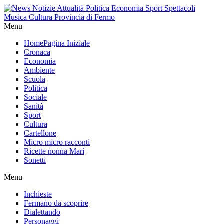
Menu
Home
Pagina Iniziale
Cronaca
Economia
Ambiente
Scuola
Politica
Sociale
Sanità
Sport
Cultura
Cartellone
Micro micro racconti
Ricette nonna Marì
Sonetti
Menu
Inchieste
Fermano da scoprire
Dialettando
Personaggi