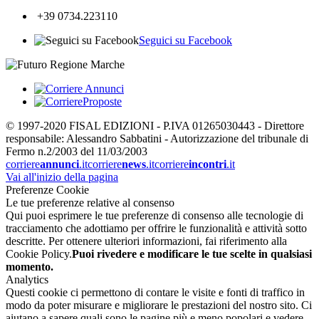
+39 0734.223110
Seguici su Facebook
© 1997-2020 FISAL EDIZIONI - P.IVA 01265030443 - Direttore
responsabile: Alessandro Sabbatini - Autorizzazione del tribunale di
Fermo n.2/2003 del 11/03/2003
corriere
annunci
.it
corriere
news
.it
corriere
incontri
.it
Vai all'inizio della pagina
Preferenze Cookie
Le tue preferenze relative al consenso
Qui puoi esprimere le tue preferenze di consenso alle tecnologie di
tracciamento che adottiamo per offrire le funzionalità e attività sotto
descritte. Per ottenere ulteriori informazioni, fai riferimento alla
Cookie Policy.
Puoi rivedere e modificare le tue scelte in qualsiasi
momento.
Analytics
Questi cookie ci permettono di contare le visite e fonti di traffico in
modo da poter misurare e migliorare le prestazioni del nostro sito. Ci
aiutano a sapere quali sono le pagine più e meno popolari e vedere