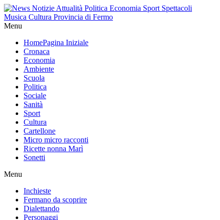
Menu
Home
Pagina Iniziale
Cronaca
Economia
Ambiente
Scuola
Politica
Sociale
Sanità
Sport
Cultura
Cartellone
Micro micro racconti
Ricette nonna Marì
Sonetti
Menu
Inchieste
Fermano da scoprire
Dialettando
Personaggi