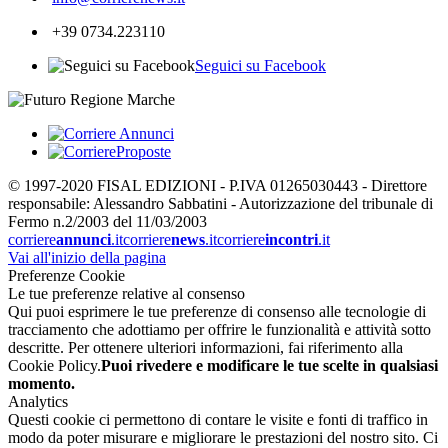
+39 0734.223110
Seguici su Facebook
© 1997-2020 FISAL EDIZIONI - P.IVA 01265030443 - Direttore
responsabile: Alessandro Sabbatini - Autorizzazione del tribunale di
Fermo n.2/2003 del 11/03/2003
corriere
annunci
.it
corriere
news
.it
corriere
incontri
.it
Vai all'inizio della pagina
Preferenze Cookie
Le tue preferenze relative al consenso
Qui puoi esprimere le tue preferenze di consenso alle tecnologie di
tracciamento che adottiamo per offrire le funzionalità e attività sotto
descritte. Per ottenere ulteriori informazioni, fai riferimento alla
Cookie Policy.
Puoi rivedere e modificare le tue scelte in qualsiasi
momento.
Analytics
Questi cookie ci permettono di contare le visite e fonti di traffico in
modo da poter misurare e migliorare le prestazioni del nostro sito. Ci