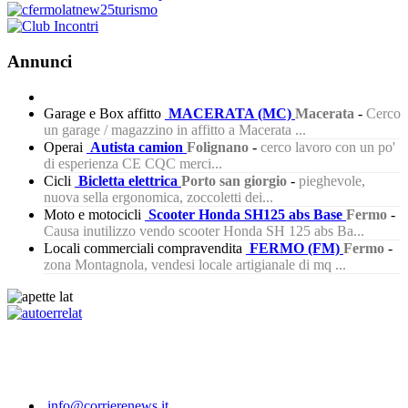
Annunci
Garage e Box affitto
MACERATA (MC)
Macerata
-
Cerco
un garage / magazzino in affitto a Macerata ...
Operai
Autista camion
Folignano
-
cerco lavoro con un po'
di esperienza CE CQC merci...
Cicli
Bicletta elettrica
Porto san giorgio
-
pieghevole,
nuova sella ergonomica, zoccoletti dei...
Moto e motocicli
Scooter Honda SH125 abs Base
Fermo
-
Causa inutilizzo vendo scooter Honda SH 125 abs Ba...
Locali commerciali compravendita
FERMO (FM)
Fermo
-
zona Montagnola, vendesi locale artigianale di mq ...
615
info@corrierenews.it