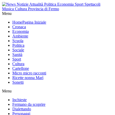
Menu
Home
Pagina Iniziale
Cronaca
Economia
Ambiente
Scuola
Politica
Sociale
Sanità
Sport
Cultura
Cartellone
Micro micro racconti
Ricette nonna Marì
Sonetti
Menu
Inchieste
Fermano da scoprire
Dialettando
Personaggi