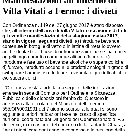
Manifestazioni all'interno di
Villa Vitali a Fermo: i divieti
Con Ordinanza n. 149 del 27 giugno 2017 è stato disposto
che,
all’interno dell’area di Villa Vitali in occasione di tutti
gli eventi e manifestazioni della stagione estiva 2017,
siano in vigore i seguenti divieti:
a) introdurre bevande
contenute in bottiglie di vetro o in lattine di metallo ovvero
anche di plastica chiuse; b) introdurre zaini, borse, pacchi ed
oggetti ingombranti o comunque atti ad offendere; c)
introdurre e fare uso di bevande alcoliche o superalcoliche;
d) fumare, introdurre accendini e prodotti analoghi in grado di
sviluppare fiamme; e) effettuare la vendita di prodotti alcolici
e/o superalcolici.
L’Ordinanza è stata adottata a seguito delle indicazioni
emerse in sede di Comitato per l’Ordine e la Sicurezza
Pubblica e delle disposizioni fornite dal Questore in
aderenza alla circolare del Ministero dell’Interno n.
555/OP/0001991 del 7 giugno scorso, alle quali si sono
aggiunte ulteriori indicazioni rese nel corso di specifica
riunione, coordinata dal Dirigente del Commissariato di P.S.
di Fermo, in occasione del concerto della cantante Chiara, al
fine di pianificare ogni aspetto connesso alla gestione della