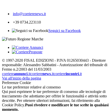
149
info@corrierenews.it
+39 0734.223110
Seguici su Facebook
© 1997-2020 FISAL EDIZIONI - P.IVA 01265030443 - Direttore
responsabile: Alessandro Sabbatini - Autorizzazione del tribunale di
Fermo n.2/2003 del 11/03/2003
corriere
annunci
.it
corriere
news
.it
corriere
incontri
.it
Vai all'inizio della pagina
Preferenze Cookie
Le tue preferenze relative al consenso
Qui puoi esprimere le tue preferenze di consenso alle tecnologie di
tracciamento che adottiamo per offrire le funzionalità e attività sotto
descritte. Per ottenere ulteriori informazioni, fai riferimento alla
Cookie Policy.
Puoi rivedere e modificare le tue scelte in qualsiasi
momento.