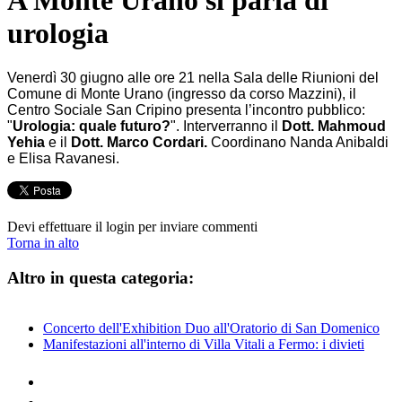
A Monte Urano si parla di
urologia
Venerdì 30 giugno alle ore 21 nella Sala delle Riunioni del
Comune di Monte Urano (ingresso da corso Mazzini), il
Centro Sociale San Cripino presenta l’incontro pubblico:
"
Urologia: quale futuro?
". Interverranno il
Dott. Mahmoud
Yehia
e il
Dott. Marco Cordari.
Coordinano Nanda Anibaldi
e Elisa Ravanesi.
Devi effettuare il login per inviare commenti
Torna in alto
Altro in questa categoria:
Concerto dell'Exhibition Duo all'Oratorio di San Domenico
Manifestazioni all'interno di Villa Vitali a Fermo: i divieti