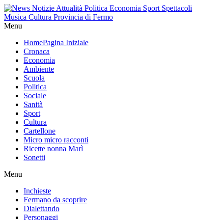
Menu
Home
Pagina Iniziale
Cronaca
Economia
Ambiente
Scuola
Politica
Sociale
Sanità
Sport
Cultura
Cartellone
Micro micro racconti
Ricette nonna Marì
Sonetti
Menu
Inchieste
Fermano da scoprire
Dialettando
Personaggi