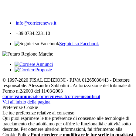
369
info@corrierenews.it
+39 0734.223110
Seguici su Facebook
© 1997-2020 FISAL EDIZIONI - P.IVA 01265030443 - Direttore
responsabile: Alessandro Sabbatini - Autorizzazione del tribunale di
Fermo n.2/2003 del 11/03/2003
corriere
annunci
.it
corriere
news
.it
corriere
incontri
.it
Vai all'inizio della pagina
Preferenze Cookie
Le tue preferenze relative al consenso
Qui puoi esprimere le tue preferenze di consenso alle tecnologie di
tracciamento che adottiamo per offrire le funzionalità e attività sotto
descritte. Per ottenere ulteriori informazioni, fai riferimento alla
Cookie Policy.
Puoi rivedere e modificare le tue scelte in qualsiasi