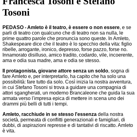
Francesca Tosoni e Stefano
Tosoni
PEDASO - Amleto è il teatro, è essere o non essere
, e se
parli di teatro con qualcuno che di teatro non sa nulla, le
prime quattro parole che pronuncia sono queste. In Amleto,
Shakespeare dice che il teatro è lo specchio della vita: figlio
ribelle, arrogante, ironico, depresso, forse pazzo, forse no.
Innamorato disilluso, amico tradito, codardo, vile, incoerente,
ama e odia sua madre, ama e odia se stesso.
Il protagonista, giovane attore senza un soldo
, sogna di
fare Amleto e, per interpretarlo, ha capito che ha solo una
possibilità: fare tutto da solo. Così inizia la nostra avventura,
in cui Stefano Tosoni si trova a guidare una compagnia di
attori sgangherati, un moderno Brancaleone che guida la sua
armata verso l'impresa epica di mettere in scena uno dei
drammi più belli di tutti i tempi.
Amleto, racchiude in se stesso l'essenza
della nostra
società, permeata di conflitti generazionali e famigliari, di
dubbi, di aspirazioni represse e di tantativi di riscatto. Amleto
è vita.