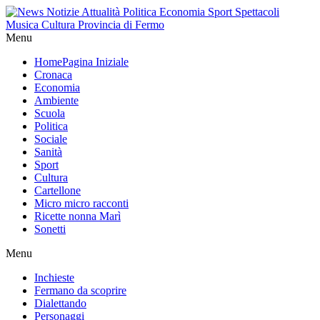
Menu
Home
Pagina Iniziale
Cronaca
Economia
Ambiente
Scuola
Politica
Sociale
Sanità
Sport
Cultura
Cartellone
Micro micro racconti
Ricette nonna Marì
Sonetti
Menu
Inchieste
Fermano da scoprire
Dialettando
Personaggi