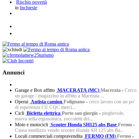
Rischio povertà
in
Inchieste
Annunci
Garage e Box affitto
MACERATA (MC)
Macerata
-
Cerco
un garage / magazzino in affitto a Macerata ...
Operai
Autista camion
Folignano
-
cerco lavoro con un po'
di esperienza CE CQC merci...
Cicli
Bicletta elettrica
Porto san giorgio
-
pieghevole,
nuova sella ergonomica, zoccoletti dei...
Moto e motocicli
Scooter Honda SH125 abs Base
Fermo
-
Causa inutilizzo vendo scooter Honda SH 125 abs Ba...
Locali commerciali compravendita
FERMO (FM)
Fermo
-