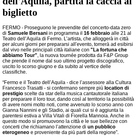
dell'Aquila, partita la caccia al
biglietto
FERMO - Proseguono le prevendite del concerto-data zero
di
Samuele Bersani
in programma il
16 febbraio
alle 21 al
Teatro dell’Aquila di Fermo. L’artista, che alloggerà in città
per alcuni giorni per prepararsi all'evento, tornerà ad esibirsi
dal vivo nelle principali città italiane con
"La fortuna che
abbiamo Tour"
, la nuova tournée prodotta da F&P Group
che prende il nome dal suo ultimo progetto discografico,
uscito lo scorso giugno e da subito al vertice delle
classifiche.
“Fermo e il Teatro dell’Aquila - dice l’assessore alla Cultura
Francesco Trasatti - si confermano sempre più
location di
prestigio
scelte da star della musica cantautorale italiana
per preparare il loro tour, dando così al territorio la possibilità
di avere nomi molto noti, come avvenuto lo scorso anno con
Gianna Nannini e gli Stadio, ai quali cui si è aggiunta la
parentesi estiva a Villa Vitali di Fiorella Mannoia. Anche in
questo modo si promuovono la città e le sue bellezze con
concerti che richiamano l’attenzione di
un pubblico
eterogeneo
e proveniente da più parti della regione”.