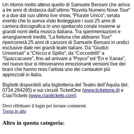
Un ritorno molto atteso quello di Samuele Bersani che arriva
a tre anni di distanza dall’ultimo “Nuvola Numero Nove Tour”
e a due dal suo ultimo live show, “Plurale Unico”, serata
evento che lo aveva visto festeggiare i suoi 25 anni di
carriera discografica in uno spettacolo corale insieme ai
grandi nomi della musica italiana. Tra sperimentazioni e
arrangiamenti inediti, “La fortuna che abbiamo Tour”
ripercorrerà 25 anni di canzoni di Samuele Bersani in undici
esclusive date nei grandi teatri italiani. Da “Giudizi
Universali” a “Chicco e Spillo”, da “Coccodrilli” a
“Spaccacuore”, fino ad arrivare a “Psyco” ed “En e Xanax”,
nel nuovo tour si ritroveranno emozionanti versioni live dei
brani che hanno reso l'artista uno dei cantautori più
apprezzati in Italia.
Biglietti disponibili alla biglietteria del Teatro dell’Aquila (tel.
0734.284295) e sui circuiti TicketOne (
www.ticketone.it
) e
CiaoTickets (
www.ciaotickets.com
).
Devi effettuare il login per inviare commenti
Torna in alto
Altro in questa categoria: