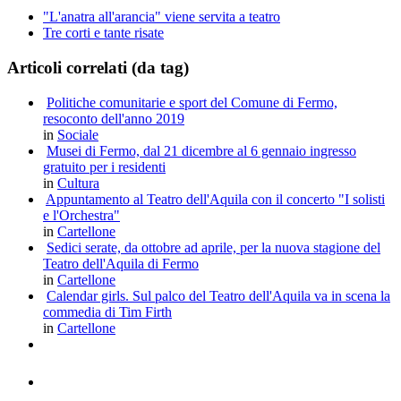
"L'anatra all'arancia" viene servita a teatro
Tre corti e tante risate
Articoli correlati (da tag)
Politiche comunitarie e sport del Comune di Fermo,
resoconto dell'anno 2019
in
Sociale
Musei di Fermo, dal 21 dicembre al 6 gennaio ingresso
gratuito per i residenti
in
Cultura
Appuntamento al Teatro dell'Aquila con il concerto "I solisti
e l'Orchestra"
in
Cartellone
Sedici serate, da ottobre ad aprile, per la nuova stagione del
Teatro dell'Aquila di Fermo
in
Cartellone
Calendar girls. Sul palco del Teatro dell'Aquila va in scena la
commedia di Tim Firth
in
Cartellone