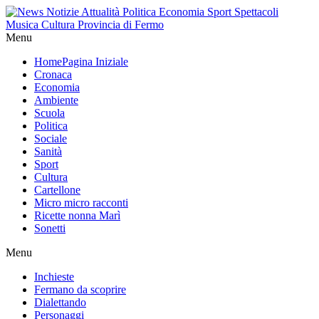
Menu
Home
Pagina Iniziale
Cronaca
Economia
Ambiente
Scuola
Politica
Sociale
Sanità
Sport
Cultura
Cartellone
Micro micro racconti
Ricette nonna Marì
Sonetti
Menu
Inchieste
Fermano da scoprire
Dialettando
Personaggi