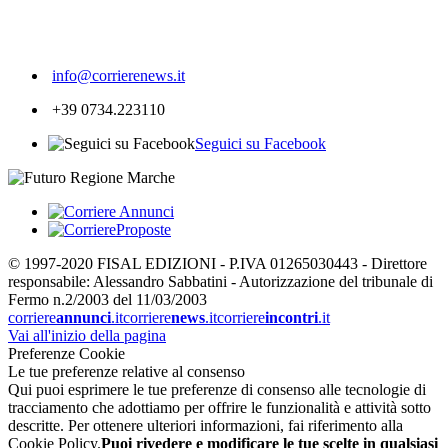
210
info@corrierenews.it
+39 0734.223110
Seguici su Facebook
© 1997-2020 FISAL EDIZIONI - P.IVA 01265030443 - Direttore
responsabile: Alessandro Sabbatini - Autorizzazione del tribunale di
Fermo n.2/2003 del 11/03/2003
corriere
annunci
.it
corriere
news
.it
corriere
incontri
.it
Vai all'inizio della pagina
Preferenze Cookie
Le tue preferenze relative al consenso
Qui puoi esprimere le tue preferenze di consenso alle tecnologie di
tracciamento che adottiamo per offrire le funzionalità e attività sotto
descritte. Per ottenere ulteriori informazioni, fai riferimento alla
Cookie Policy.
Puoi rivedere e modificare le tue scelte in qualsiasi