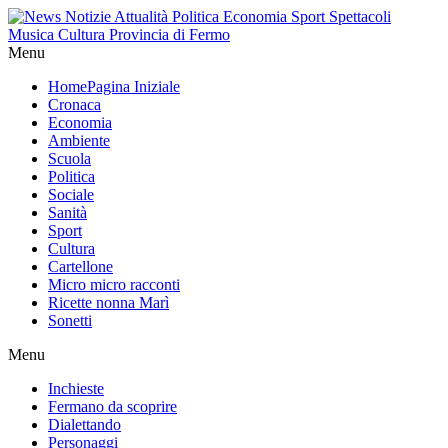
Menu
Home
Pagina Iniziale
Cronaca
Economia
Ambiente
Scuola
Politica
Sociale
Sanità
Sport
Cultura
Cartellone
Micro micro racconti
Ricette nonna Marì
Sonetti
Menu
Inchieste
Fermano da scoprire
Dialettando
Personaggi