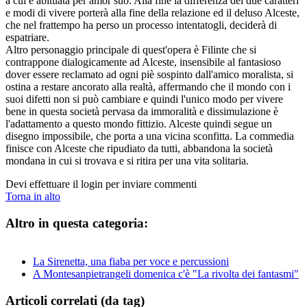
a cui è abituata per amor suo. Alla fine la differenza dei due caratteri
e modi di vivere porterà alla fine della relazione ed il deluso Alceste,
che nel frattempo ha perso un processo intentatogli, deciderà di
espatriare.
Altro personaggio principale di quest'opera è Filinte che si
contrappone dialogicamente ad Alceste, insensibile al fantasioso
dover essere reclamato ad ogni piè sospinto dall'amico moralista, si
ostina a restare ancorato alla realtà, affermando che il mondo con i
suoi difetti non si può cambiare e quindi l'unico modo per vivere
bene in questa società pervasa da immoralità e dissimulazione è
l'adattamento a questo mondo fittizio. Alceste quindi segue un
disegno impossibile, che porta a una vicina sconfitta. La commedia
finisce con Alceste che ripudiato da tutti, abbandona la società
mondana in cui si trovava e si ritira per una vita solitaria.
Devi effettuare il login per inviare commenti
Torna in alto
Altro in questa categoria:
La Sirenetta, una fiaba per voce e percussioni
A Montesanpietrangeli domenica c'è "La rivolta dei fantasmi"
Articoli correlati (da tag)