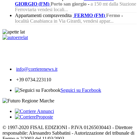
GIORGIO (FM)
Porto san giorgio
-
a 150 mt dalla Stazione
Ferroviaria vendesi locali...
Appartamenti compravendita
FERMO (FM)
Fermo
-
località Casabianca in Via Girardi, vendesi appar...
213
info@corrierenews.it
+39 0734.223110
Seguici su Facebook
© 1997-2020 FISAL EDIZIONI - P.IVA 01265030443 - Direttore
responsabile: Alessandro Sabbatini - Autorizzazione del tribunale di
Fermo n.2/2003 del 11/03/2003