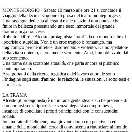
MONTEGIORGIO - Sabato 10 marzo alle ore 21 si conclude il
viaggio della decima stagione di prosa del teatro montegiorgese.
Una rassegna dedicata ai legami e alle relazioni non poteva che
finire in bellezza presentando una testo immortale del grande
drammaturgo francese.
Roberto Trifirò è Alceste, protaginista “fuori” da un mondo fatte di
ipocrisie e stupidità. Non è un eroe tragico o romantico, ma
tragicomico perché infelice, disorientato e violento. È uno spettatore
della vita scontento, eternamente scontento. Anzi, immobilizzato dal
suo scontento.
Una trama dalla scottante attualità, che parla ancora al pubblico
contemporaneo.
Assi portanti della ricerca registica e del lavoro attoriale sono
l’indagine sugli stati d'animo, le relazioni, le situazioni , i sotto-testi e
la musica.
LA TRAMA
Alceste (il protagonista) è un intransigente idealista, che pretende di
comportarsi senza ipocrisie e senza piegarsi a compromessi,
incapace di conciliare i propri principi etici con le consuetudini
sociali.
Innamorato di Célimène, una giovane donna un po' civetta ed
amante della mondanità, cerca di convincerla a rinunciare al mondo